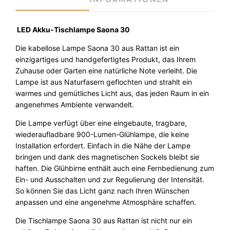
T
i
s
LED Akku-Tischlampe Saona 30
c
Die kabellose Lampe Saona 30 aus Rattan ist ein
h
einzigartiges und handgefertigtes Produkt, das Ihrem
l
Zuhause oder Garten eine natürliche Note verleiht. Die
e
Lampe ist aus Naturfasern geflochten und strahlt ein
u
warmes und gemütliches Licht aus, das jeden Raum in ein
c
angenehmes Ambiente verwandelt.
h
t
Die Lampe verfügt über eine eingebaute, tragbare,
e
wiederaufladbare 900-Lumen-Glühlampe, die keine
S
Installation erfordert. Einfach in die Nähe der Lampe
a
bringen und dank des magnetischen Sockels bleibt sie
o
haften. Die Glühbirne enthält auch eine Fernbedienung zum
n
Ein- und Ausschalten und zur Regulierung der Intensität.
a
So können Sie das Licht ganz nach Ihren Wünschen
3
anpassen und eine angenehme Atmosphäre schaffen.
0
I
Die Tischlampe Saona 30 aus Rattan ist nicht nur ein