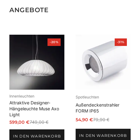
ANGEBOTE
Produkt
Produkt
-20%
-31%
im
im
Angebot
Angebot
Innenleuchten
Spotleuchten
Attraktive Designer-
Außendeckenstrahler
Hängeleuchte Muse Axo
FORM IP65
Light
54,90
€
79,90
€
599,00
€
749,00
€
Ursprünglicher
Aktueller
Ursprünglicher
Aktueller
Preis
Preis
Preis
Preis
IN DEN WARENKORB
war:
ist:
IN DEN WARENKORB
war:
ist: