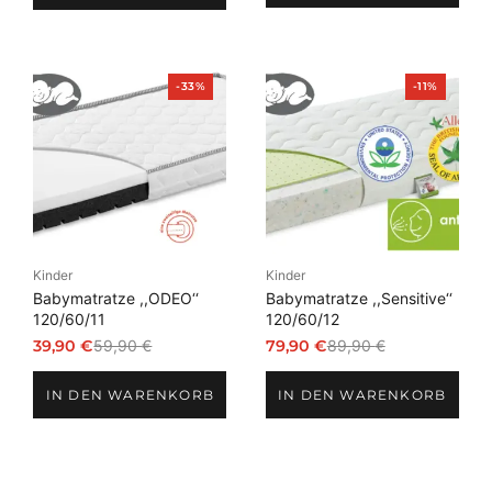
79,90 €
54,90 €.
749,00 €
599,00 €.
Produkt
Produkt
-33%
-11%
im
im
Angebot
Angebot
Kinder
Kinder
Babymatratze ,,ODEO‘‘
Babymatratze ,,Sensitive‘‘
120/60/11
120/60/12
39,90
€
59,90
€
79,90
€
89,90
€
Ursprünglicher
Aktueller
Ursprünglicher
Aktueller
Preis
Preis
Preis
Preis
IN DEN WARENKORB
IN DEN WARENKORB
war:
ist:
war:
ist:
59,90 €
39,90 €.
89,90 €
79,90 €.