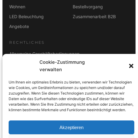
Wohnen
Bestellvorgang
LED Beleuchtung
Zusammenarbeit B2B
Angebote
RECHTLICHES
Allgemeine Geschäftsbedingungen
Cookie-Zustimmung
Datenschutz
verwalten
Impressum
Um Ihnen ein optimales Erlebnis zu bieten, verwenden wir Technologien
Rücktrittsbelehrung
wie Cookies, um Geräteinformationen zu speichern und/oder darauf
zuzugreifen. Wenn Sie diesen Technologien zustimmen, können wir
ZAHLUNGSARTEN
Daten wie das Surfverhalten oder eindeutige IDs auf dieser Website
verarbeiten. Wenn Sie Ihre Zustimmung nicht erteilen oder zurückziehen,
Vorkasse
Visa
Mastercard
Link
PayPal
G-Pay
können bestimmte Merkmale und Funktionen beeinträchtigt werden.
Apple Pay
Klarna
Akzeptieren