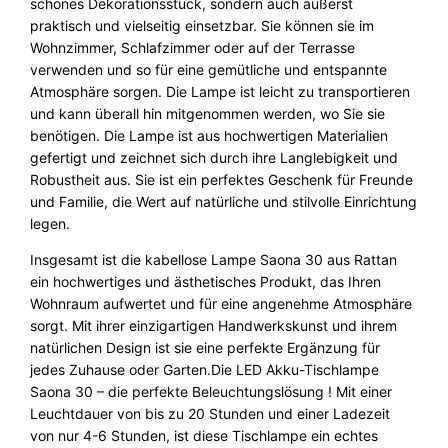
P
schönes Dekorationsstück, sondern auch äußerst
5
praktisch und vielseitig einsetzbar. Sie können sie im
4
Wohnzimmer, Schlafzimmer oder auf der Terrasse
N
verwenden und so für eine gemütliche und entspannte
e
Atmosphäre sorgen. Die Lampe ist leicht zu transportieren
w
und kann überall hin mitgenommen werden, wo Sie sie
g
benötigen.
Die Lampe ist aus hochwertigen Materialien
a
gefertigt und zeichnet sich durch ihre Langlebigkeit und
r
Robustheit aus. Sie ist ein perfektes Geschenk für Freunde
d
und Familie, die Wert auf natürliche und stilvolle Einrichtung
e
legen.
n
Insgesamt ist die kabellose Lampe Saona 30 aus Rattan
M
ein hochwertiges und ästhetisches Produkt, das Ihren
e
Wohnraum aufwertet und für eine angenehme Atmosphäre
n
sorgt. Mit ihrer einzigartigen Handwerkskunst und ihrem
g
natürlichen Design ist sie eine perfekte Ergänzung für
e
jedes Zuhause oder Garten.
Die LED Akku-Tischlampe
Saona 30 – die perfekte Beleuchtungslösung ! Mit einer
Leuchtdauer von bis zu 20 Stunden und einer Ladezeit
von nur 4-6 Stunden, ist diese Tischlampe ein echtes