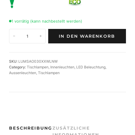
1 vorrätig (kann nachbestellt werden)
H
IN DEN WARENKORB
−
+
o
c
h
w
SKU:
LUMSAO030XXWLNW
e
Category:
Tischlampen
, 
Innenleuchten
, 
LED Beleuchtung
, 
r
Aussenleuchten
, 
Tischlampen
t
i
g
e
A
k
k
u
BESCHREIBUNG
ZUSÄTZLICHE
-
INFORMATIONEN