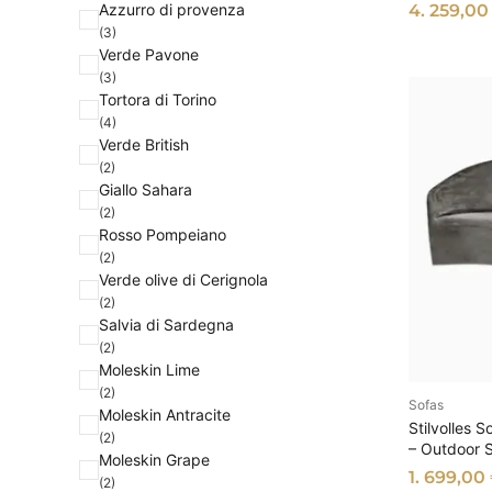
b
e
Azzurro di provenza
4. 259,0
e
(3)
Verde Pavone
(3)
Tortora di Torino
(4)
Verde British
(2)
Giallo Sahara
(2)
Rosso Pompeiano
(2)
Verde olive di Cerignola
(2)
Salvia di Sardegna
(2)
Moleskin Lime
(2)
Sofas
AU
Moleskin Antracite
Stilvolles 
(2)
– Outdoor 
Moleskin Grape
1. 699,00
(2)