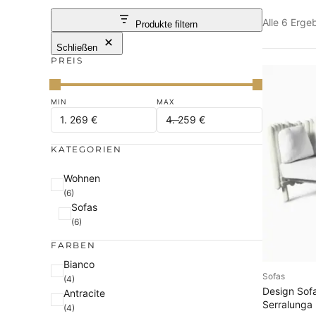
Alle 6 Erg
Produkte filtern
Schließen
PREIS
KATEGORIEN
K
Wohnen
(6)
a
Sofas
t
(6)
e
FARBEN
g
F
Bianco
o
Sofas
AU
(4)
a
r
Design Sof
Antracite
r
i
Serralunga
(4)