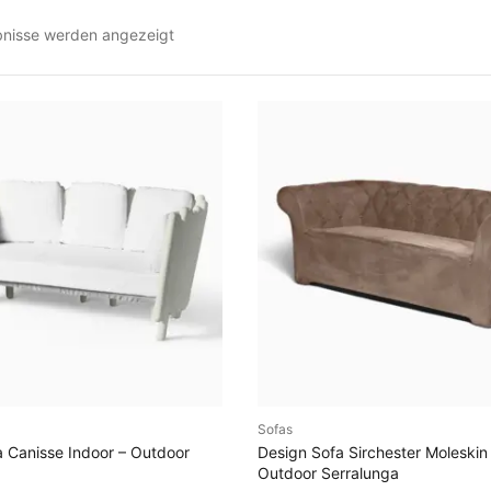
N
ebnisse werden angezeigt
a
c
h
A
k
t
u
a
l
i
t
ä
t
s
o
r
Sofas
SFÜHRUNG WÄHLEN
AUSFÜHRUNG WÄHL
t
a Canisse Indoor – Outdoor
Design Sofa Sirchester Moleskin
i
Outdoor Serralunga