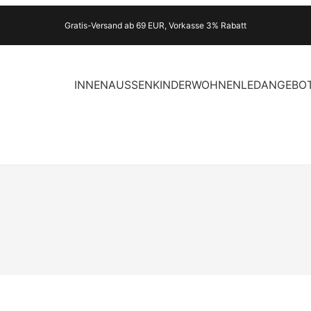
Gratis-Versand ab 69 EUR, Vorkasse 3% Rabatt
INNEN
AUSSEN
KINDER
WOHNEN
LED
ANGEBO