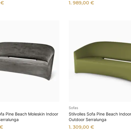
e
0
€
1. 989,00
€
r
t
Sofas
SFÜHRUNG WÄHLEN
AUSFÜHRUNG WÄHL
Sofa Pine Beach Moleskin Indoor
Stilvolles Sofa Pine Beach Indoor
Serralunga
Outdoor Serralunga
€
1. 309,00
€