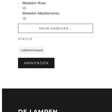
Moleskin Rose
(2)
Moleskin Mediterraneo
(2)
MEHR ANZEIGEN …
STATUS
S
Lieferrückstand
t
a
ANWENDEN
t
u
s
DS LAMPEN