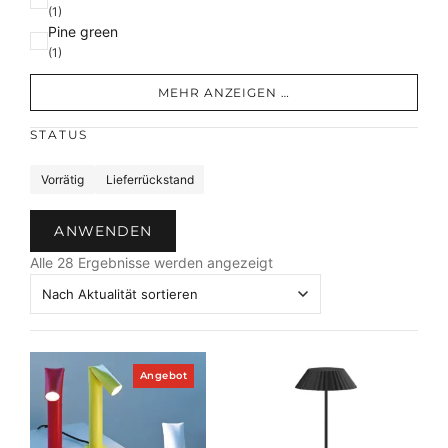
(1)
Pine green
(1)
MEHR ANZEIGEN …
STATUS
S
Vorrätig
Lieferrückstand
t
a
ANWENDEN
t
N
u
Alle 28 Ergebnisse werden angezeigt
a
s
c
h
A
k
P
Angebot
r
t
o
u
d
a
u