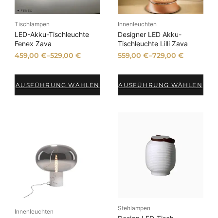
e
i
r
s
Tischlampen
Innenleuchten
P
i
LED-Akku-Tischleuchte
Designer LED Akku-
r
s
Fenex Zava
Tischleuchte Lilli Zava
e
t
459,00
€
–
529,00
€
559,00
€
–
729,00
€
i
:
s
2
w
8
AUSFÜHRUNG WÄHLEN
AUSFÜHRUNG WÄHLEN
a
5
r
,
:
0
3
0
1
9
€
,
.
0
0
€
Stehlampen
Innenleuchten