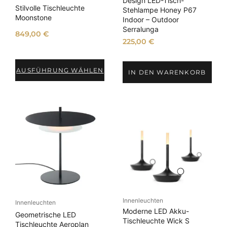
Design LED-Tisch-
Stilvolle Tischleuchte
Stehlampe Honey P67
Moonstone
Indoor – Outdoor
Serralunga
849,00
€
225,00
€
AUSFÜHRUNG WÄHLEN
IN DEN WARENKORB
Innenleuchten
Innenleuchten
Moderne LED Akku-
Geometrische LED
Tischleuchte Wick S
Tischleuchte Aeroplan