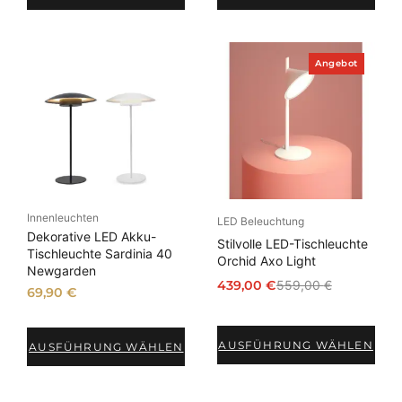
P
Angebot
r
o
d
u
k
t
i
m
A
n
Innenleuchten
g
LED Beleuchtung
e
Dekorative LED Akku-
Stilvolle LED-Tischleuchte
b
Tischleuchte Sardinia 40
Orchid Axo Light
o
Newgarden
t
439,00
€
559,00
€
69,90
€
U
A
r
k
s
t
AUSFÜHRUNG WÄHLEN
AUSFÜHRUNG WÄHLEN
p
u
r
e
ü
l