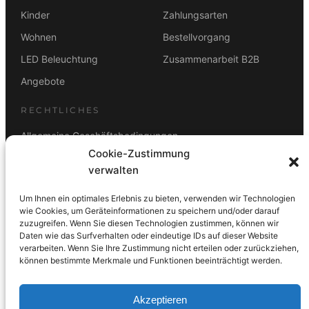
,
.
Kinder
Zahlungsarten
0
0
Wohnen
Bestellvorgang
LED Beleuchtung
Zusammenarbeit B2B
€
Angebote
RECHTLICHES
Allgemeine Geschäftsbedingungen
Cookie-Zustimmung
Datenschutz
verwalten
Impressum
Um Ihnen ein optimales Erlebnis zu bieten, verwenden wir Technologien
Rücktrittsbelehrung
wie Cookies, um Geräteinformationen zu speichern und/oder darauf
zuzugreifen. Wenn Sie diesen Technologien zustimmen, können wir
ZAHLUNGSARTEN
Daten wie das Surfverhalten oder eindeutige IDs auf dieser Website
verarbeiten. Wenn Sie Ihre Zustimmung nicht erteilen oder zurückziehen,
Vorkasse
Visa
Mastercard
Link
PayPal
G-Pay
können bestimmte Merkmale und Funktionen beeinträchtigt werden.
Apple Pay
Klarna
Akzeptieren