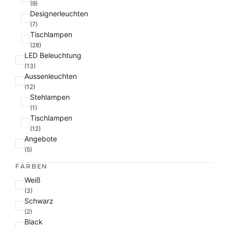
(9)
e
Designerleuchten
g
(7)
o
Tischlampen
r
(28)
i
LED Beleuchtung
e
(13)
Aussenleuchten
(12)
Stehlampen
(1)
Tischlampen
(12)
Angebote
(5)
FARBEN
F
Weiß
a
(3)
Schwarz
r
(2)
b
Black
e