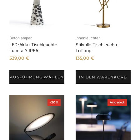
,
.
0
0
€
Betonlampen
Innenleuchten
LED-Akku-Tischleuchte
Stilvolle Tischleuchte
Lucera Y IP65
Lollipop
539,00
€
135,00
€
AUSFÜHRUNG WÄHLEN
IN DEN WARENKORB
P
P
-20%
Angebot
r
r
o
o
d
d
u
u
k
k
t
t
i
i