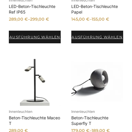
Innenleuchten
Innenleuchten
P
i
r
s
LED-Beton-Tischleuchte
LED-Beton-Tischleuchte
r
s
e
t
Ref IP65
Papel
e
t
i
:
289,00
€
–
299,00
€
145,00
€
–
155,00
€
i
:
s
2
s
1
w
2
w
.
AUSFÜHRUNG WÄHLEN
AUSFÜHRUNG WÄHLEN
a
9
a
1
r
,
r
9
:
0
:
9
2
0
1
,
9
.
0
9
€
4
0
,
.
9
0
9
€
0
,
.
0
€
0
Innenleuchten
Innenleuchten
Beton-Tischleuchte Maceo
Beton-Tischleuchte
€
T
Superfly T
289,00
€
179,00
€
–
189,00
€