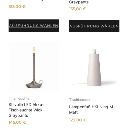
Graypants
315,00
€
135,00
€
AUSFÜHRUNG WÄHLEN
AUSFÜHRUNG WÄHLEN
Innenleuchten
Tischlampen
Stilvolle LED Akku-
Lampenfuß HKLiving M
Tischleuchte Wick
Matt
Graypants
129,00
€
145,00
€