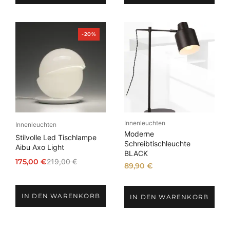
P
-20%
r
o
d
u
k
t
i
m
A
n
Innenleuchten
g
Innenleuchten
e
Moderne
Stilvolle Led Tischlampe
b
Schreibtischleuchte
Aibu Axo Light
o
BLACK
t
175,00
€
219,00
€
89,90
€
U
A
r
k
s
t
IN DEN WARENKORB
IN DEN WARENKORB
p
u
r
e
ü
l