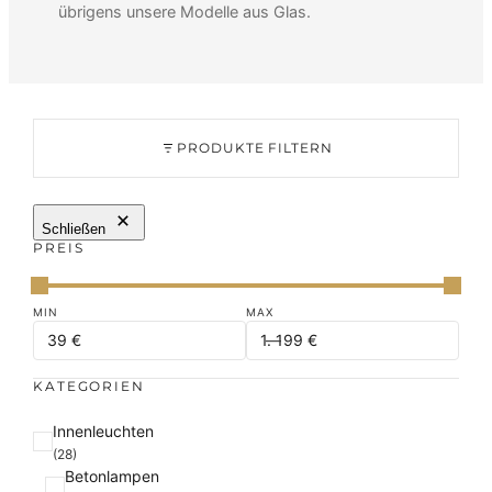
übrigens unsere Modelle aus Glas.
PRODUKTE FILTERN
Schließen
PREIS
KATEGORIEN
K
Innenleuchten
a
(28)
Betonlampen
t