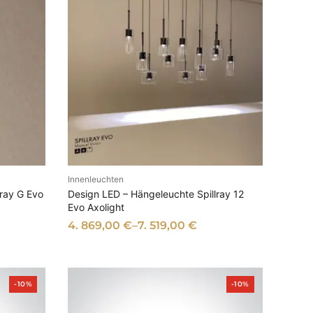
Innenleuchten
EN
AUSFÜHRUNG WÄHLEN
ray G Evo
Design LED – Hängeleuchte Spillray 12
Evo Axolight
4. 869,00
€
–
7. 519,00
€
P
P
-10%
-10%
r
r
o
o