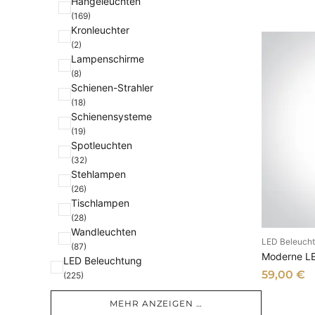
Hängeleuchten
(169)
Kronleuchter
(2)
Lampenschirme
(8)
Schienen-Strahler
(18)
Schienensysteme
(19)
Spotleuchten
(32)
Stehlampen
(26)
Tischlampen
(28)
Wandleuchten
LED Beleuch
I
(87)
Moderne LE
LED Beleuchtung
59,00
€
(225)
MEHR ANZEIGEN …