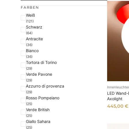
FARBEN
F
Weiß
(121)
a
Schwarz
r
(64)
b
Antracite
e
(36)
Bianco
(36)
Tortora di Torino
(29)
Verde Pavone
(29)
Azzurro di provenza
Innenleuchte
AU
(29)
LED Wand-D
Rosso Pompeiano
Axolight
(25)
445,00
€
Verde British
(25)
Giallo Sahara
(25)