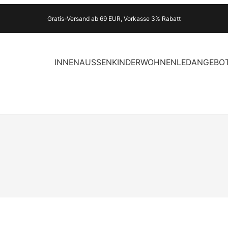
Gratis-Versand ab 69 EUR, Vorkasse 3% Rabatt
INNEN
AUSSEN
KINDER
WOHNEN
LED
ANGEBO