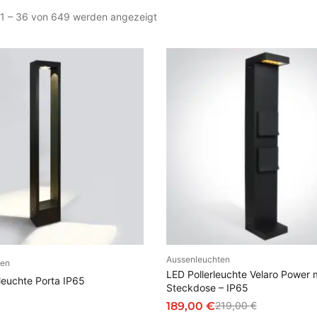
N
 1 – 36 von 649 werden angezeigt
a
c
h
A
k
t
u
a
l
i
t
ä
t
s
o
Aussenleuchten
IN DEN WARENKOR
ten
r
N DEN WARENKORB
LED Pollerleuchte Velaro Power 
t
leuchte Porta IP65
Steckdose – IP65
i
189,00
€
219,00
€
e
U
A