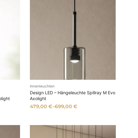
Innenleuchten
EN
AUSFÜHRUNG WÄHLEN
Design LED – Hängeleuchte Spillray M Evo
light
Axolight
479,00
€
–
699,00
€