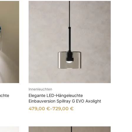
w
6
a
9
r
,
:
0
1
0
8
9
€
,
.
0
0
€
Innenleuchten
EN
AUSFÜHRUNG WÄHLEN
uchte
Elegante LED-Hängeleuchte
Einbauversion Spillray G EVO Axolight
479,00
€
–
729,00
€