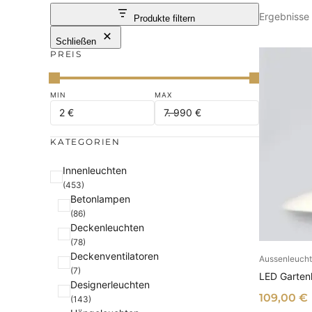
Ergebnisse
Produkte filtern
Schließen
PREIS
KATEGORIEN
K
Innenleuchten
(453)
a
Betonlampen
t
(86)
e
Deckenleuchten
g
(78)
Deckenventilatoren
o
Aussenleuch
I
(7)
r
LED Garten
Designerleuchten
i
109,00
€
(143)
e