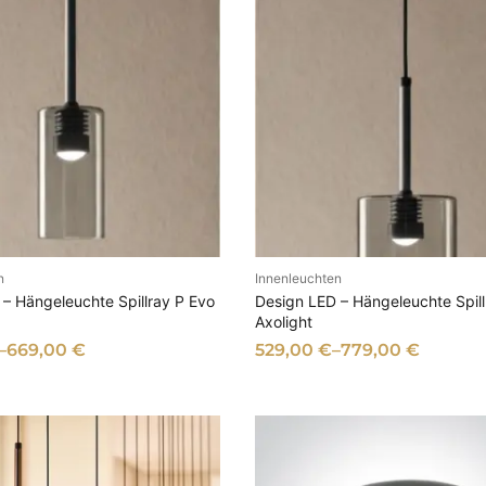
n
Innenleuchten
SFÜHRUNG WÄHLEN
AUSFÜHRUNG WÄHL
– Hängeleuchte Spillray P Evo
Design LED – Hängeleuchte Spill
Axolight
–
669,00
€
529,00
€
–
779,00
€