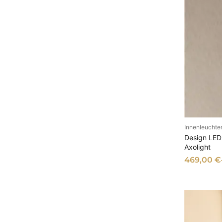
s
Innenleuchte
AU
Design LED 
Axolight
469,00
€