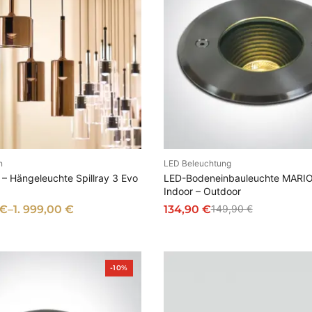
n
LED Beleuchtung
SFÜHRUNG WÄHLEN
IN DEN WARENKOR
– Hängeleuchte Spillray 3 Evo
LED-Bodeneinbauleuchte MARIO
Indoor – Outdoor
€
–
1. 999,00
€
134,90
€
149,90
€
U
A
r
k
s
t
P
p
u
-10%
r
r
e
o
d
ü
l
u