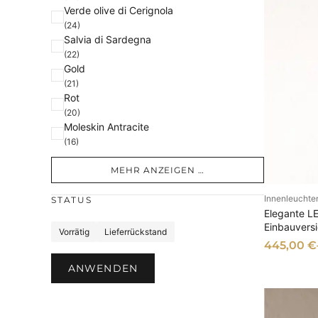
Verde olive di Cerignola
(24)
Salvia di Sardegna
(22)
Gold
(21)
Rot
(20)
Moleskin Antracite
(16)
MEHR ANZEIGEN …
Innenleuchte
STATUS
AU
Elegante L
Einbauversi
S
Vorrätig
Lieferrückstand
445,00
€
t
a
ANWENDEN
t
u