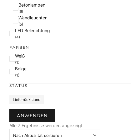
Betonlampen
(6)
Wandleuchten
(5)
LED Beleuchtung
(4)
FARBEN
F
Weiß
a
(1)
Beige
r
(1)
b
e
STATUS
S
Lieferrückstand
t
a
ANWENDEN
t
N
u
Alle 7 Ergebnisse werden angezeigt
a
s
c