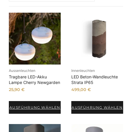
h
A
k
t
u
a
l
i
t
ä
t
Aussenleuchten
Innenleuchten
Tragbare LED-Akku
LED Beton-Wandleuchte
s
Lampe Cherry Newgarden
Strata IP65
o
25,90
€
499,00
€
r
t
i
AUSFÜHRUNG WÄHLEN
AUSFÜHRUNG WÄHLEN
e
r
t