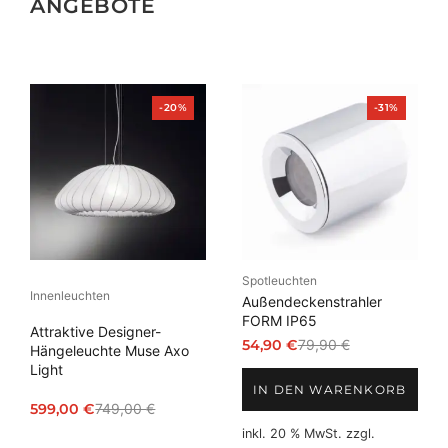
ANGEBOTE
Produkt
Produkt
-20%
-31%
im
im
Angebot
Angebot
Spotleuchten
Innenleuchten
Außendeckenstrahler
FORM IP65
Attraktive Designer-
54,90
€
79,90
€
Hängeleuchte Muse Axo
Ursprünglicher
Aktueller
Light
Preis
Preis
IN DEN WARENKORB
war:
ist:
599,00
€
749,00
€
Ursprünglicher
Aktueller
79,90 €
54,90 €.
inkl. 20 % MwSt.
zzgl.
Preis
Preis