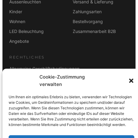
Aussenleuchten
Versand & Lieferung
Kinder
Zahlungsarten
Wohnen
Bestellvorgang
LED Beleuchtung
Zusammenarbeit B2B
Angebote
RECHTLICHES
Allgemeine Geschäftsbedingungen
Cookie-Zustimmung
Datenschutz
verwalten
Impressum
Um Ihnen ein optimales Erlebnis zu bieten, verwenden wir Technologien
Rücktrittsbelehrung
wie Cookies, um Geräteinformationen zu speichern und/oder darauf
zuzugreifen. Wenn Sie diesen Technologien zustimmen, können wir
ZAHLUNGSARTEN
Daten wie das Surfverhalten oder eindeutige IDs auf dieser Website
verarbeiten. Wenn Sie Ihre Zustimmung nicht erteilen oder zurückziehen,
Vorkasse
Visa
Mastercard
Link
PayPal
G-Pay
können bestimmte Merkmale und Funktionen beeinträchtigt werden.
Apple Pay
Klarna