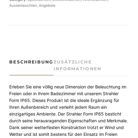
h
e
e
Aussenleuchten
, 
Angebote
e
i
c
k
r
s
e
P
i
n
s
r
s
t
e
t
r
a
i
:
BESCHREIBUNG
ZUSÄTZLICHE
h
INFORMATIONEN
s
5
l
w
4
e
r
Erleben Sie eine völlig neue Dimension der Beleuchtung im
a
,
F
Freien oder in Ihrem Badezimmer mit unserem Strahler
r
9
O
Form IP65. Dieses Produkt ist die ideale Ergänzung für
R
Ihren Außenbereich und verleiht jedem Raum ein
:
0
M
einzigartiges Ambiente. Der Strahler Form IP65 besticht
7
I
durch seine herausragenden Eigenschaften und Merkmale.
P
Dank seiner wetterfesten Konstruktion trotzt er Wind und
9
€
6
Wetter und ist somit bestens für den Einsatz im Freien