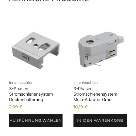
Innenleuchten
Innenleuchten
3-Phasen
3-Phasen
Stromschienensystem
Stromschienensystem
Deckenhalterung
Multi-Adapter Grau
2,99
€
10,19
€
AUSFÜHRUNG WÄHLEN
IN DEN WARENKORB