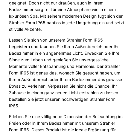
,
.
5
geeignet. Doch nicht nur draußen, auch in Ihrem
M
Badezimmer sorgt er für eine Atmosphäre wie in einem
9
e
luxuriösen Spa. Mit seinem modernen Design fügt sich der
0
n
Strahler Form IP65 nahtlos in jede Umgebung ein und setzt
g
stilvolle Akzente.
e
€
Lassen Sie sich von unserem Strahler Form IP65
begeistern und tauchen Sie Ihren Außenbereich oder Ihr
Badezimmer in ein angenehmes Licht. Erwecken Sie Ihre
Sinne zum Leben und genießen Sie unvergessliche
Momente voller Entspannung und Harmonie. Der Strahler
Form IP65 ist genau das, wonach Sie gesucht haben, um
Ihrem Außenbereich oder Ihrem Badezimmer das gewisse
Etwas zu verleihen. Verpassen Sie nicht die Chance, Ihr
Zuhause in einem ganz neuen Licht erstrahlen zu lassen –
bestellen Sie jetzt unseren hochwertigen Strahler Form
IP65.
Erleben Sie eine völlig neue Dimension der Beleuchtung im
Freien oder in Ihrem Badezimmer mit unserem Strahler
Form IP65. Dieses Produkt ist die ideale Ergänzung für