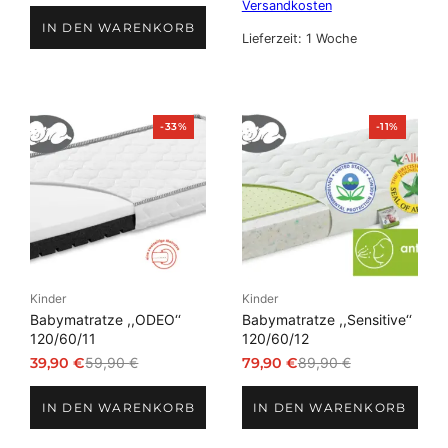
Versandkosten
war:
ist:
IN DEN WARENKORB
749,00 €
599,00 €.
Lieferzeit:
1 Woche
Produkt
Produkt
-33%
-11%
im
im
Angebot
Angebot
Kinder
Kinder
Babymatratze ,,ODEO‘‘
Babymatratze ,,Sensitive‘‘
120/60/11
120/60/12
39,90
€
59,90
€
79,90
€
89,90
€
Ursprünglicher
Aktueller
Ursprünglicher
Aktueller
Preis
Preis
Preis
Preis
IN DEN WARENKORB
IN DEN WARENKORB
war:
ist:
war:
ist:
59,90 €
39,90 €.
89,90 €
79,90 €.