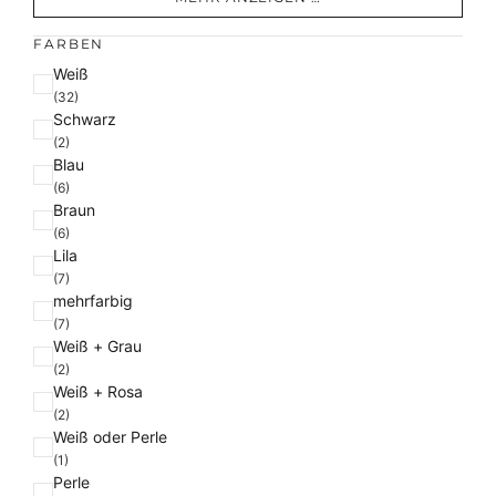
FARBEN
F
Weiß
a
(32)
Schwarz
r
(2)
b
Blau
e
(6)
Braun
(6)
Lila
(7)
mehrfarbig
(7)
Weiß + Grau
(2)
Weiß + Rosa
(2)
Weiß oder Perle
(1)
Perle