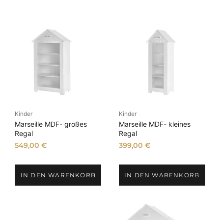
:
0
:
0
7
8
9
€
9
€
,
.
,
.
9
9
0
0
€
€
Kinder
Kinder
Marseille MDF- großes
Marseille MDF- kleines
Regal
Regal
549,00
€
399,00
€
IN DEN WARENKORB
IN DEN WARENKORB