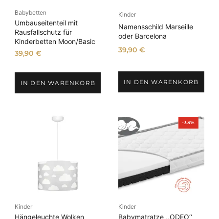
Babybetten
Kinder
Umbauseitenteil mit
Namensschild Marseille
Rausfallschutz für
oder Barcelona
Kinderbetten Moon/Basic
39,90
€
39,90
€
IN DEN WARENKORB
IN DEN WARENKORB
P
-33%
r
o
d
u
k
t
i
m
A
n
Kinder
Kinder
g
e
Hängeleuchte Wolken
Babymatratze ,,ODEO‘‘