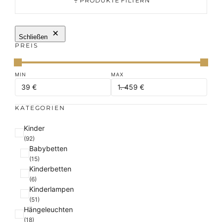
PRODUKTE FILTERN
Schließen
PREIS
KATEGORIEN
K
Kinder
a
(92)
Babybetten
t
(15)
e
Kinderbetten
g
(6)
o
Kinderlampen
r
(51)
i
Hängeleuchten
e
(18)