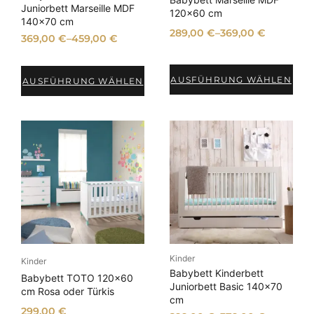
Juniorbett Marseille MDF
120×60 cm
140×70 cm
289,00
€
–
369,00
€
369,00
€
–
459,00
€
AUSFÜHRUNG WÄHLEN
AUSFÜHRUNG WÄHLEN
Kinder
Kinder
Babybett Kinderbett
Babybett TOTO 120×60
Juniorbett Basic 140×70
cm Rosa oder Türkis
cm
299,00
€