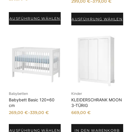
299,00
€
–
379,00
€
AUSFÜHRUNG WÄHLEN
AUSFÜHRUNG WÄHLEN
Babybetten
Kinder
Babybett Basic 120×60
KLEIDERSCHRANK MOON
cm
3-TÜRIG
269,00
€
–
339,00
€
669,00
€
AUSFÜHRUNG WÄHLEN
IN DEN WARENKORB