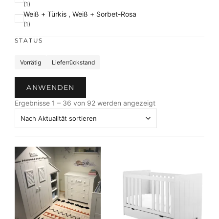
(1)
Weiß + Türkis , Weiß + Sorbet-Rosa
(1)
STATUS
S
Vorrätig
Lieferrückstand
t
a
ANWENDEN
t
N
u
Ergebnisse 1 – 36 von 92 werden angezeigt
a
s
c
h
A
k
t
u
a
l
i