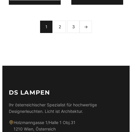
1
2
3
→
DS LAMPEN
Ihr österreichischer Spezialist für hochwertige
Designerleuchten. Licht ist Architektur.
Holzmanngasse 1/Halle 1 Obj.31
1210 Wien, Österreich