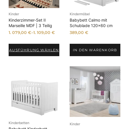
t
ä
t
Kinder
Kindermöbel
Kinderzimmer-Set II
Babybett Calmo mit
s
Marseille MDF | 3 Teilig
Schublade 120×60 cm
o
1. 079,00
€
–
1. 109,00
€
389,00
€
r
t
i
AUSFÜHRUNG WÄHLEN
IN DEN WARENKORB
e
r
t
Kinderbetten
Kinder
Babybett Kinderbett