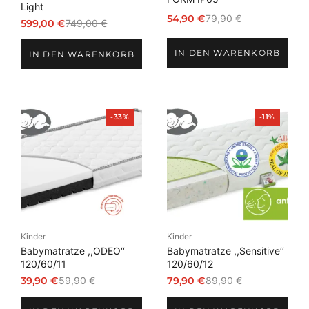
Light
54,90
€
79,90
€
599,00
€
749,00
€
Ursprünglicher
Aktueller
Ursprünglicher
Aktueller
Preis
Preis
Preis
Preis
IN DEN WARENKORB
war:
ist:
IN DEN WARENKORB
war:
ist:
79,90 €
54,90 €.
749,00 €
599,00 €.
Produkt
Produkt
-33%
-11%
im
im
Angebot
Angebot
Kinder
Kinder
Babymatratze ,,ODEO‘‘
Babymatratze ,,Sensitive‘‘
120/60/11
120/60/12
39,90
€
59,90
€
79,90
€
89,90
€
Ursprünglicher
Aktueller
Ursprünglicher
Aktueller
Preis
Preis
Preis
Preis