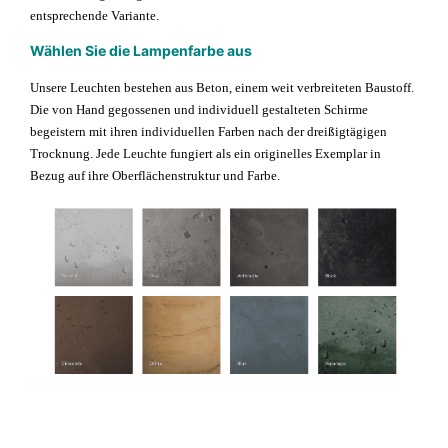
P
entsprechende Variante.
l
a
Wählen Sie die Lampenfarbe aus
n
Unsere Leuchten bestehen aus Beton, einem weit verbreiteten Baustoff.
e
Die von Hand gegossenen und individuell gestalteten Schirme
t
begeistern mit ihren individuellen Farben nach der dreißigtägigen
M
Trocknung. Jede Leuchte fungiert als ein originelles Exemplar in
e
Bezug auf ihre Oberflächenstruktur und Farbe.
n
g
e