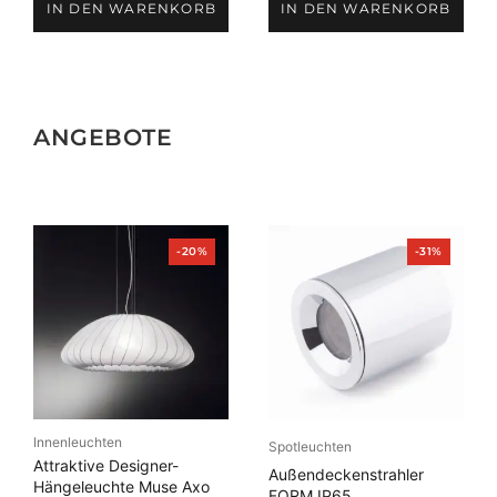
IN DEN WARENKORB
IN DEN WARENKORB
ANGEBOTE
Produkt
Produkt
-20%
-31%
im
im
Angebot
Angebot
Innenleuchten
Spotleuchten
Attraktive Designer-
Außendeckenstrahler
Hängeleuchte Muse Axo
FORM IP65