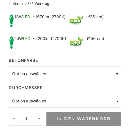
Lieferzeit:
3-5 Werktage
18W
LED
~1570lm (2700K)
(
Ø
36 cm)
24W
LED
~2200lm (2700K)
(
Ø
46 cm)
BETONFARBE
DURCHMESSER
B
IN DEN WARENKORB
−
+
e
t