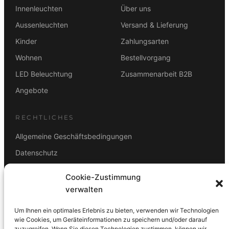
Innenleuchten
Über uns
Aussenleuchten
Versand & Lieferung
Kinder
Zahlungsarten
Wohnen
Bestellvorgang
LED Beleuchtung
Zusammenarbeit B2B
Angebote
RECHTLICHES
Allgemeine Geschäftsbedingungen
Datenschutz
Impressum
Cookie-Zustimmung
Rücktrittsbelehrung
verwalten
ZAHLUNGSARTEN
Um Ihnen ein optimales Erlebnis zu bieten, verwenden wir Technologien
wie Cookies, um Geräteinformationen zu speichern und/oder darauf
Vorkasse
Visa
Mastercard
Link
PayPal
G-Pay
zuzugreifen. Wenn Sie diesen Technologien zustimmen, können wir