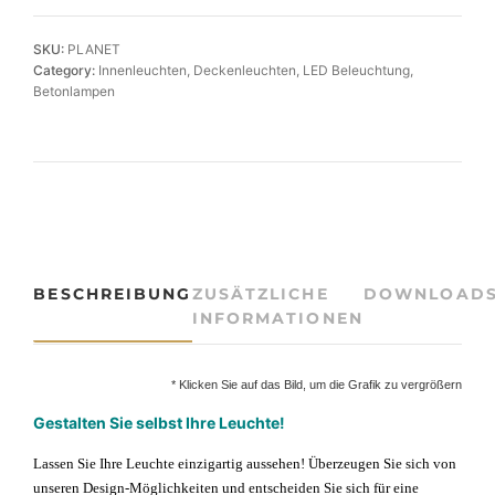
o
n
SKU:
PLANET
-
Category:
Innenleuchten
, 
Deckenleuchten
, 
LED Beleuchtung
, 
D
Betonlampen
e
c
k
e
n
l
e
u
BESCHREIBUNG
ZUSÄTZLICHE
DOWNLOAD
c
INFORMATIONEN
h
t
e
* Klicken Sie auf das Bild, um die Grafik zu vergrößern
-
Gestalten Sie selbst Ihre Leuchte!
L
E
Lassen Sie Ihre Leuchte einzigartig aussehen!
Überzeugen Sie sich von
D
unseren Design-Möglichkeiten und entscheiden Sie sich für eine