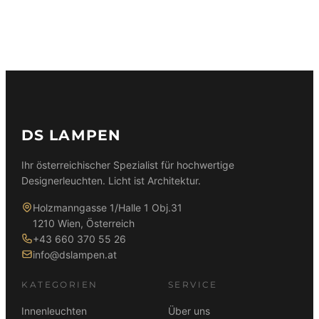
DS LAMPEN
Ihr österreichischer Spezialist für hochwertige
Designerleuchten. Licht ist Architektur.
Holzmanngasse 1/Halle 1 Obj.31
1210 Wien, Österreich
+43 660 370 55 26
info@dslampen.at
KATEGORIEN
SERVICE
Innenleuchten
Über uns