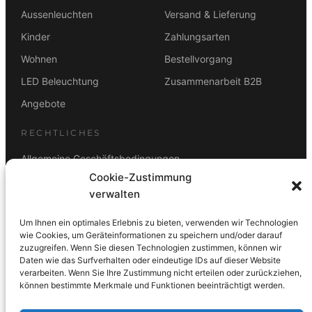
Aussenleuchten
Versand & Lieferung
Kinder
Zahlungsarten
Wohnen
Bestellvorgang
LED Beleuchtung
Zusammenarbeit B2B
Angebote
RECHTLICHES
Allgemeine Geschäftsbedingungen
Cookie-Zustimmung
Datenschutz
verwalten
Impressum
Um Ihnen ein optimales Erlebnis zu bieten, verwenden wir Technologien
Rücktrittsbelehrung
wie Cookies, um Geräteinformationen zu speichern und/oder darauf
zuzugreifen. Wenn Sie diesen Technologien zustimmen, können wir
ZAHLUNGSARTEN
Daten wie das Surfverhalten oder eindeutige IDs auf dieser Website
verarbeiten. Wenn Sie Ihre Zustimmung nicht erteilen oder zurückziehen,
Vorkasse
Visa
Mastercard
Link
PayPal
G-Pay
können bestimmte Merkmale und Funktionen beeinträchtigt werden.
Apple Pay
Klarna