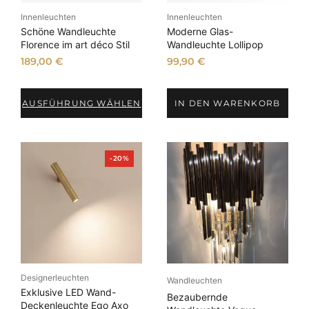
Innenleuchten
Innenleuchten
Schöne Wandleuchte
Moderne Glas-
Florence im art déco Stil
Wandleuchte Lollipop
189,00
€
99,90
€
AUSFÜHRUNG WÄHLEN
IN DEN WARENKORB
P
-20%
r
o
d
u
k
t
i
m
A
n
Designerleuchten
g
Wandleuchten
e
Exklusive LED Wand-
Bezaubernde
b
Deckenleuchte Ego Axo