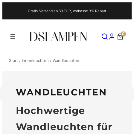
Zum
Gratis-Versand ab 69 EUR, Vorkasse 3% Rabatt
Inhalt
springen
0
Start
/
Innenleuchten
/ Wandleuchten
WANDLEUCHTEN
Hochwertige
Wandleuchten für