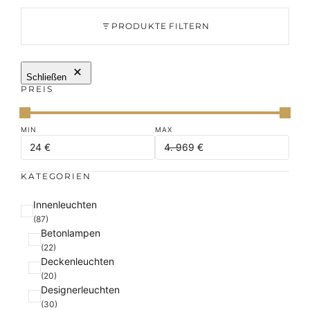
PRODUKTE FILTERN
Schließen
PREIS
KATEGORIEN
K
Innenleuchten
a
(87)
Betonlampen
t
(22)
e
Deckenleuchten
g
(20)
o
Designerleuchten
r
(30)