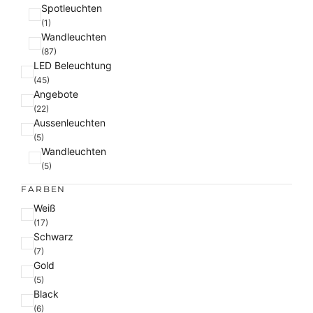
i
Spotleuchten
e
(1)
Wandleuchten
(87)
LED Beleuchtung
(45)
Angebote
(22)
Aussenleuchten
(5)
Wandleuchten
(5)
FARBEN
F
Weiß
a
(17)
Schwarz
r
(7)
b
Gold
e
(5)
Black
(6)