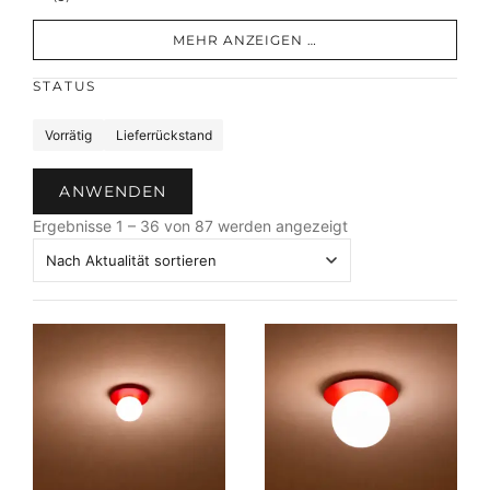
MEHR ANZEIGEN …
STATUS
S
Vorrätig
Lieferrückstand
t
a
ANWENDEN
t
N
u
Ergebnisse 1 – 36 von 87 werden angezeigt
a
s
c
h
A
k
t
u
a
l
i
t