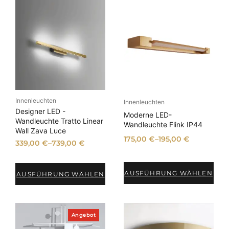
Innenleuchten
Innenleuchten
Designer LED -
Moderne LED-
Wandleuchte Tratto Linear
Wandleuchte Flink IP44
Wall Zava Luce
175,00
€
–
195,00
€
339,00
€
–
739,00
€
AUSFÜHRUNG WÄHLEN
AUSFÜHRUNG WÄHLEN
P
Angebot
r