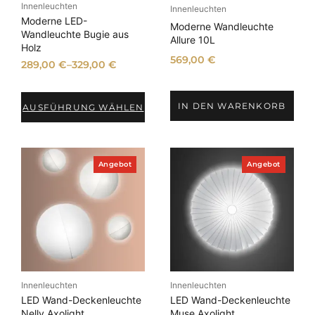
Innenleuchten
Innenleuchten
Moderne LED-
Moderne Wandleuchte
Wandleuchte Bugie aus
Allure 10L
Holz
569,00
€
289,00
€
–
329,00
€
IN DEN WARENKORB
AUSFÜHRUNG WÄHLEN
P
P
Angebot
Angebot
r
r
o
o
d
d
u
u
k
k
t
t
i
i
m
m
A
A
n
n
Innenleuchten
Innenleuchten
g
g
e
e
LED Wand-Deckenleuchte
LED Wand-Deckenleuchte
b
b
Nelly Axolight
Muse Axolight