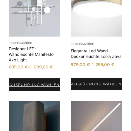
o
d
u
k
t
i
m
A
n
Innenleuchten
g
Innenleuchten
e
Designer LED-
Elegante Led Wand-
b
Wandleuchte Manifesto
Deckenleuchte Loola Zava
o
Axo Light
t
979,00
€
–
1. 299,00
€
689,00
€
–
1. 099,00
€
AUSFÜHRUNG WÄHLEN
AUSFÜHRUNG WÄHLEN