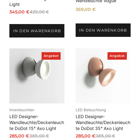
Wandleuchte Vogue
o
Light
t
369,00
€
345,00
€
429,00
€
U
A
r
k
s
t
IN DEN WARENKORB
IN DEN WARENKORB
p
u
r
e
ü
l
n
l
P
P
Angebot
Angebot
r
r
g
e
o
o
l
r
d
d
u
u
i
P
k
k
c
r
t
t
h
e
i
i
m
m
e
i
A
A
r
s
n
n
Innenleuchten
LED Beleuchtung
P
i
g
g
e
e
LED Designer-
LED Designer-
r
s
b
b
Wandleuchte/Deckenleuch
Wandleuchte/Deckenleuch
e
t
o
o
te DoDot 15° Axo Light
te DoDot 35° Axo Light
t
t
i
:
285,00
€
385,00
€
285,00
€
385,00
€
s
3
U
A
U
A