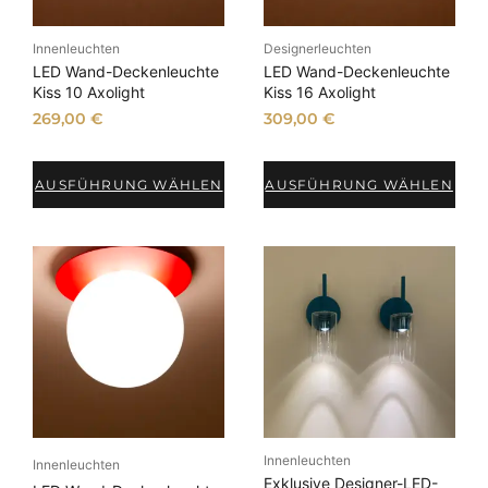
ä
t
Innenleuchten
Designerleuchten
LED Wand-Deckenleuchte
LED Wand-Deckenleuchte
s
Kiss 10 Axolight
Kiss 16 Axolight
o
269,00
€
309,00
€
r
t
i
AUSFÜHRUNG WÄHLEN
AUSFÜHRUNG WÄHLEN
e
r
t
Innenleuchten
Innenleuchten
Exklusive Designer-LED-