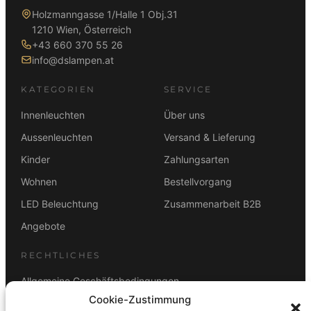
r
,
r
,
Holzmanngasse 1/Halle 1 Obj.31
:
0
:
0
1210 Wien, Österreich
3
0
3
0
+43 660 370 55 26
8
8
info@dslampen.at
5
€
5
€
,
.
,
.
KATEGORIEN
SERVICE
0
0
0
0
Innenleuchten
Über uns
Aussenleuchten
Versand & Lieferung
€
€
Kinder
Zahlungsarten
Wohnen
Bestellvorgang
LED Beleuchtung
Zusammenarbeit B2B
Angebote
RECHTLICHES
Allgemeine Geschäftsbedingungen
Cookie-Zustimmung
Datenschutz