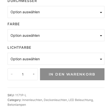
DURCHMESSER
FARBE
LICHTFARBE
B
IN DEN WARENKORB
−
+
e
t
o
n
SKU:
1171P-L
-
Category:
Innenleuchten
, 
Deckenleuchten
, 
LED Beleuchtung
, 
D
Betonlampen
e