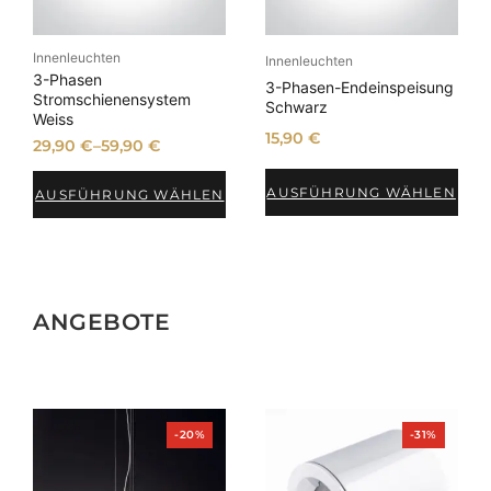
Innenleuchten
Innenleuchten
3-Phasen
3-Phasen-Endeinspeisung
Stromschienensystem
Schwarz
Weiss
15,90
€
29,90
€
–
59,90
€
AUSFÜHRUNG WÄHLEN
AUSFÜHRUNG WÄHLEN
ANGEBOTE
Produkt
Produkt
-20%
-31%
im
im
Angebot
Angebot