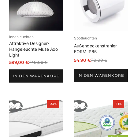
Innenleuchten
Spotleuchten
Attraktive Designer-
Außendeckenstrahler
Hängeleuchte Muse Axo
FORM IP65
Light
54,90
€
79,90
€
599,00
€
749,00
€
Ursprünglicher
Aktueller
Ursprünglicher
Aktueller
Preis
Preis
Preis
Preis
IN DEN WARENKORB
war:
ist:
IN DEN WARENKORB
war:
ist:
79,90 €
54,90 €.
749,00 €
599,00 €.
Produkt
Produkt
-33%
-11%
im
im
Angebot
Angebot