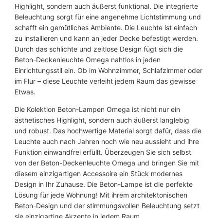
e
Highlight, sondern auch äußerst funktional. Die integrierte
n
Beleuchtung sorgt für eine angenehme Lichtstimmung und
g
schafft ein gemütliches Ambiente. Die Leuchte ist einfach
e
zu installieren und kann an jeder Decke befestigt werden.
Durch das schlichte und zeitlose Design fügt sich die
Beton-Deckenleuchte Omega nahtlos in jeden
Einrichtungsstil ein. Ob im Wohnzimmer, Schlafzimmer oder
im Flur – diese Leuchte verleiht jedem Raum das gewisse
Etwas.
Die Kolektion Beton-Lampen Omega ist nicht nur ein
ästhetisches Highlight, sondern auch äußerst langlebig
und robust. Das hochwertige Material sorgt dafür, dass die
Leuchte auch nach Jahren noch wie neu aussieht und ihre
Funktion einwandfrei erfüllt. Überzeugen Sie sich selbst
von der Beton-Deckenleuchte Omega und bringen Sie mit
diesem einzigartigen Accessoire ein Stück modernes
Design in Ihr Zuhause. Die Beton-Lampe ist die perfekte
Lösung für jede Wohnung! Mit ihrem architektonischen
Beton-Design und der stimmungsvollen Beleuchtung setzt
sie einzigartige Akzente in jedem Raum.