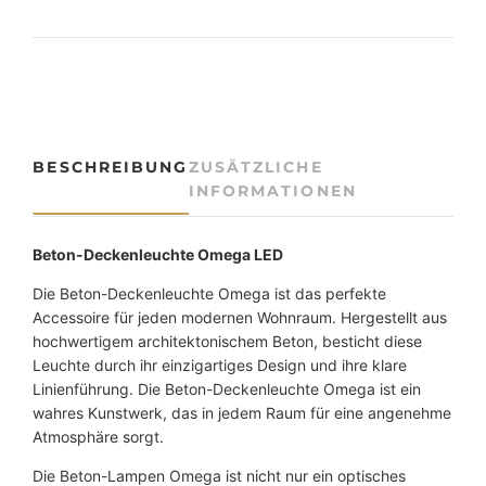
c
k
e
n
l
e
u
BESCHREIBUNG
ZUSÄTZLICHE
c
INFORMATIONEN
h
t
e
Beton-Deckenleuchte Omega LED
O
Die Beton-Deckenleuchte Omega ist das perfekte
m
Accessoire für jeden modernen Wohnraum. Hergestellt aus
e
hochwertigem architektonischem Beton, besticht diese
g
Leuchte durch ihr einzigartiges Design und ihre klare
a
Linienführung. Die Beton-Deckenleuchte Omega ist ein
L
wahres Kunstwerk, das in jedem Raum für eine angenehme
E
Atmosphäre sorgt.
D
M
Die Beton-Lampen Omega ist nicht nur ein optisches