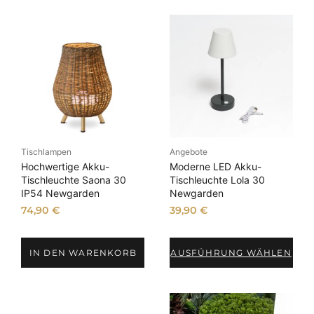
9
2
€
,
.
9
0
€
Tischlampen
Angebote
Hochwertige Akku-
Moderne LED Akku-
Tischleuchte Saona 30
Tischleuchte Lola 30
IP54 Newgarden
Newgarden
74,90
€
39,90
€
IN DEN WARENKORB
AUSFÜHRUNG WÄHLEN