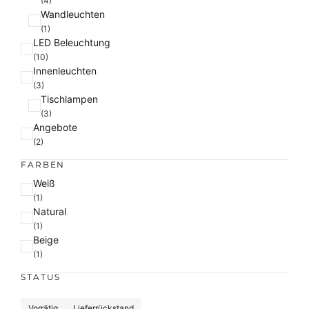
(4)
Wandleuchten
(1)
LED Beleuchtung
(10)
Innenleuchten
(3)
Tischlampen
(3)
Angebote
(2)
FARBEN
F
Weiß
a
(1)
Natural
r
(1)
b
Beige
e
(1)
STATUS
S
Vorrätig
Lieferrückstand