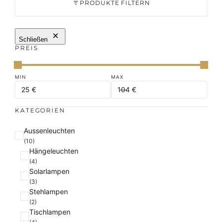
PRODUKTE FILTERN
Schließen
PREIS
KATEGORIEN
K
Aussenleuchten
a
(10)
Hängeleuchten
t
(4)
e
Solarlampen
g
(3)
o
Stehlampen
r
(2)
i
Tischlampen
e