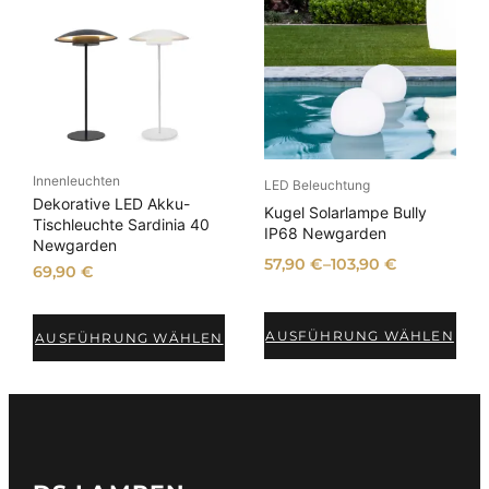
Innenleuchten
LED Beleuchtung
Dekorative LED Akku-
Kugel Solarlampe Bully
Tischleuchte Sardinia 40
IP68 Newgarden
Newgarden
57,90
€
–
103,90
€
69,90
€
AUSFÜHRUNG WÄHLEN
AUSFÜHRUNG WÄHLEN