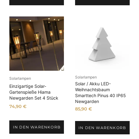
p
u
r
e
ü
l
n
l
g
e
l
r
i
P
c
r
h
e
e
i
r
s
Solarlampen
P
i
Solarlampen
Solar / Akku LED-
r
s
Einzigartige Solar-
Weihnachtsbaum
e
t
Gartenspieße Hiama
Smarttech Pinus 40 IP65
Newgarden Set 4 Stück
i
:
Newgarden
s
8
74,90
€
85,90
€
w
5
a
,
r
9
IN DEN WARENKORB
IN DEN WARENKORB
:
0