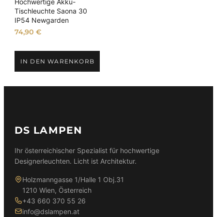
Hochwertige Akku-
Tischleuchte Saona 30
IP54 Newgarden
74,90
€
IN DEN WARENKORB
DS LAMPEN
Ihr österreichischer Spezialist für hochwertige
Designerleuchten. Licht ist Architektur.
Holzmanngasse 1/Halle 1 Obj.31
1210 Wien, Österreich
+43 660 370 55 26
info@dslampen.at