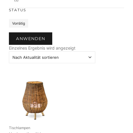
(1)
STATUS
S
Vorrätig
t
a
ANWENDEN
t
u
Einzelnes Ergebnis wird angezeigt
s
Tischlampen