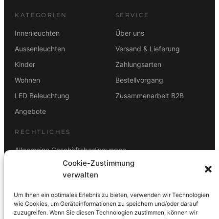
KATEGORIEN
SERVICE
Innenleuchten
Über uns
Aussenleuchten
Versand & Lieferung
Kinder
Zahlungsarten
Wohnen
Bestellvorgang
LED Beleuchtung
Zusammenarbeit B2B
Angebote
RECHTLICHES
Allgemeine Geschäftsbedingungen
Cookie-Zustimmung
Datenschutz
verwalten
Impressum
Um Ihnen ein optimales Erlebnis zu bieten, verwenden wir Technologien
Rücktrittsbelehrung
wie Cookies, um Geräteinformationen zu speichern und/oder darauf
zuzugreifen. Wenn Sie diesen Technologien zustimmen, können wir
ZAHLUNGSARTEN