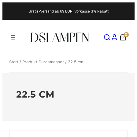
Zum
Gratis-Versand ab 69 EUR, Vorkasse 3% Rabatt
Inhalt
springen
0
Start
/ Produkt Durchmesser / 22.5 cm
22.5 CM