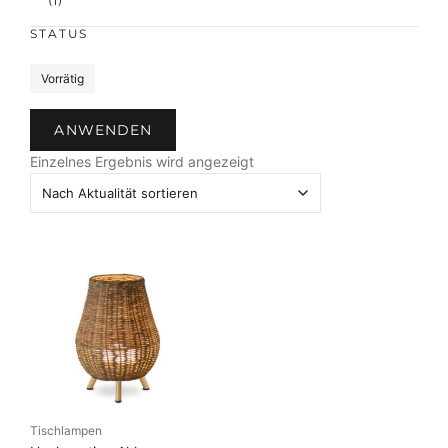
(1)
STATUS
S
Vorrätig
t
a
ANWENDEN
t
u
Einzelnes Ergebnis wird angezeigt
s
Tischlampen