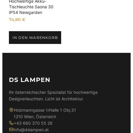
Hochwertige Akku-
Tischleuchte Saona 30
IP54 Newgarden
74,90
€
IN DEN WARENKORB
DS LAMPEN
Ihr österreichischer Spezialist für hochwertige
Designerleuchten. Licht ist Architektur.
Holzmanngasse 1/Halle 1 Obj.31
1210 Wien, Österreich
+43 660 370 55 26
info@dslampen.at