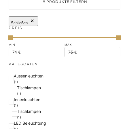
PRODUKTE FILTERN
Schließen
PREIS
KATEGORIEN
K
Aussenleuchten
a
(1)
Tischlampen
t
(1)
e
Innenleuchten
g
(1)
o
Tischlampen
r
(1)
i
LED Beleuchtung
e