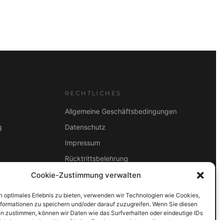
RECHTLICHES
Allgemeine Geschäftsbedingungen
g
Datenschutz
Impressum
Rücktrittsbelehrung
2B
Cookie-Zustimmung verwalten
ZAHLUNGSARTEN
Vorkasse
Visa
Mastercard
Link
n optimales Erlebnis zu bieten, verwenden wir Technologien wie Cookies,
formationen zu speichern und/oder darauf zuzugreifen. Wenn Sie diesen
PayPal
G-Pay
Apple Pay
Klarna
n zustimmen, können wir Daten wie das Surfverhalten oder eindeutige IDs