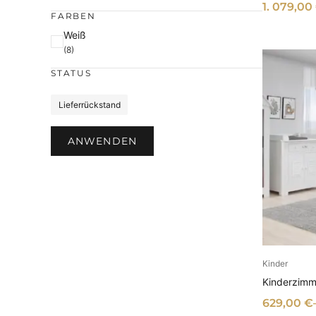
e
1. 079,00
FARBEN
F
Weiß
(8)
a
r
STATUS
b
S
e
Lieferrückstand
t
a
ANWENDEN
t
u
s
Kinder
AU
Kinderzimme
629,00
€