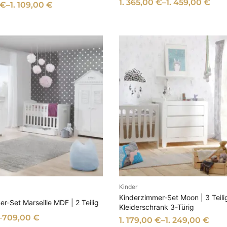
e
1. 365,00
€
–
1. 459,00
€
€
–
1. 109,00
€
r
t
Kinder
AUSFÜHRUNG WÄHL
SFÜHRUNG WÄHLEN
Kinderzimmer-Set Moon | 3 Teili
r-Set Marseille MDF | 2 Teilig
Kleiderschrank 3-Türig
–
709,00
€
1. 179,00
€
–
1. 249,00
€