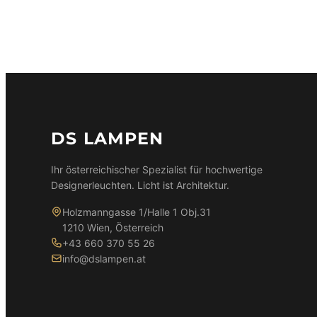
DS LAMPEN
Ihr österreichischer Spezialist für hochwertige
Designerleuchten. Licht ist Architektur.
Holzmanngasse 1/Halle 1 Obj.31
1210 Wien, Österreich
+43 660 370 55 26
info@dslampen.at