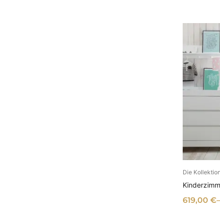
Die Kollekti
AU
Kinderzimme
619,00
€