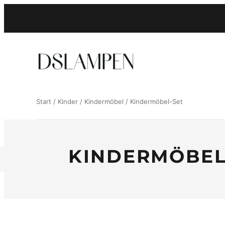
Zum
Inhalt
springen
Start
/
Kinder
/
Kindermöbel
/ Kindermöbel-Set
KINDERMÖBEL