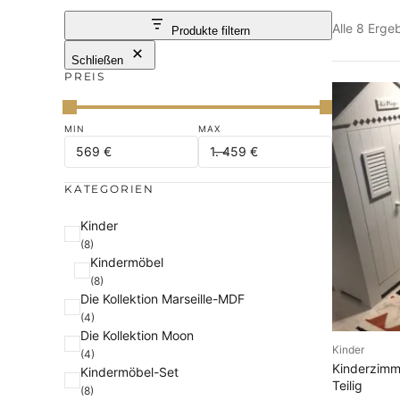
Alle 8 Erg
Produkte filtern
Schließen
PREIS
KATEGORIEN
K
Kinder
(8)
a
Kindermöbel
t
(8)
e
Die Kollektion Marseille-MDF
g
(4)
Die Kollektion Moon
o
Kinder
AU
(4)
r
Kinderzimme
Kindermöbel-Set
i
Teilig
(8)