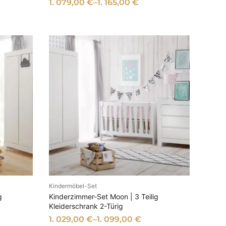
1. 079,00
€
–
1. 165,00
€
Kindermöbel-Set
EN
AUSFÜHRUNG WÄHLEN
g
Kinderzimmer-Set Moon | 3 Teilig
Kleiderschrank 2-Türig
1. 029,00
€
–
1. 099,00
€