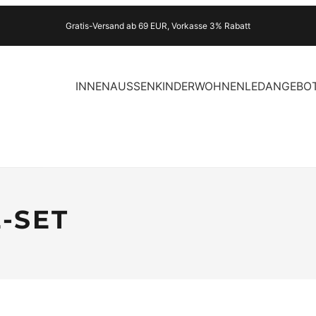
Gratis-Versand ab 69 EUR, Vorkasse 3% Rabatt
INNEN
AUSSEN
KINDER
WOHNEN
LED
ANGEBO
-SET