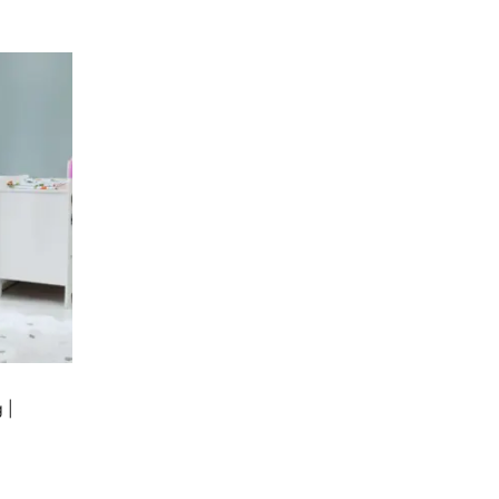
EN
 |