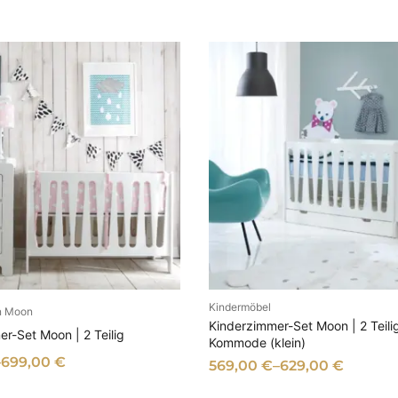
Kindermöbel
AUSFÜHRUNG WÄHL
on Moon
SFÜHRUNG WÄHLEN
Kinderzimmer-Set Moon | 2 Teilig
r-Set Moon | 2 Teilig
Kommode (klein)
–
699,00
€
569,00
€
–
629,00
€