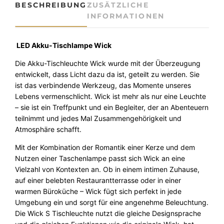
BESCHREIBUNG
ZUSÄTZLICHE
u
INFORMATIONEN
-
T
i
LED Akku-Tischlampe Wick
s
Die Akku-Tischleuchte Wick wurde mit der Überzeugung
c
entwickelt, dass Licht dazu da ist, geteilt zu werden. Sie
h
ist das verbindende Werkzeug, das Momente unseres
l
Lebens vermenschlicht. Wick ist mehr als nur eine Leuchte
e
– sie ist ein Treffpunkt und ein Begleiter, der an Abenteuern
u
teilnimmt und jedes Mal Zusammengehörigkeit und
c
Atmosphäre schafft.
h
t
Mit der Kombination der Romantik einer Kerze und dem
e
Nutzen einer Taschenlampe passt sich Wick an eine
W
Vielzahl von Kontexten an. Ob in einem intimen Zuhause,
i
auf einer belebten Restaurantterrasse oder in einer
c
warmen Büroküche – Wick fügt sich perfekt in jede
k
Umgebung ein und sorgt für eine angenehme Beleuchtung.
G
Die Wick S Tischleuchte nutzt die gleiche Designsprache
r