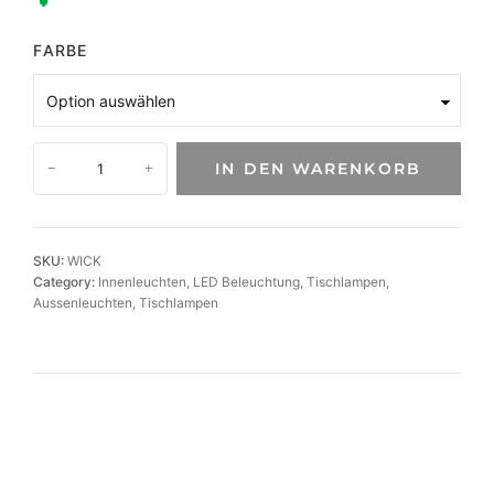
FARBE
S
IN DEN WARENKORB
−
+
t
i
l
v
SKU:
WICK
o
Category:
Innenleuchten
, 
LED Beleuchtung
, 
Tischlampen
, 
l
Aussenleuchten
, 
Tischlampen
l
e
L
E
D
A
k
k