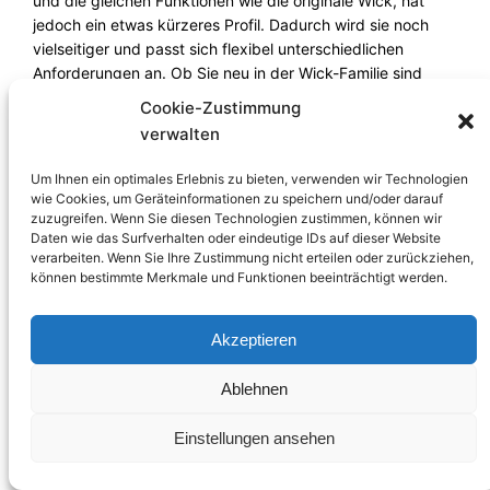
und die gleichen Funktionen wie die originale Wick, hat
a
jedoch ein etwas kürzeres Profil. Dadurch wird sie noch
y
vielseitiger und passt sich flexibel unterschiedlichen
p
Anforderungen an. Ob Sie neu in der Wick-Familie sind
a
oder Wick S mit Ihren vorhandenen Dochten kombinieren
Cookie-Zustimmung
n
möchten, um mehr Dimension zu schaffen, wir freuen uns,
verwalten
t
dieses schöne Produkt zu erweitern.
s
Um Ihnen ein optimales Erlebnis zu bieten, verwenden wir Technologien
M
Mit Wick und Wick S haben Sie die Möglichkeit, die
wie Cookies, um Geräteinformationen zu speichern und/oder darauf
e
Gegenwart achtsam zu beleuchten und eine einladende
zuzugreifen. Wenn Sie diesen Technologien zustimmen, können wir
n
Atmosphäre zu schaffen. Egal, ob Sie einen romantischen
Daten wie das Surfverhalten oder eindeutige IDs auf dieser Website
g
Abend zu zweit planen oder Ihre Räume mit warmem Licht
verarbeiten. Wenn Sie Ihre Zustimmung nicht erteilen oder zurückziehen,
können bestimmte Merkmale und Funktionen beeinträchtigt werden.
e
erfüllen möchten, Wick ist der perfekte Begleiter für jede
Gelegenheit. Erleben Sie die Verbindung von Funktionalität
und Ästhetik und lassen Sie sich von Wick verzaubern.
Akzeptieren
Die LED Akku-Tischleuchte Wick Graypants ist das Must-
Ablehnen
Have für alle, die stilvolles Design mit herausragender
Leistung vereinen möchten. Mit ihrem robusten und
Einstellungen ansehen
dennoch eleganten Erscheinungsbild zieht sie nicht nur alle
Blicke auf sich, sondern bietet auch eine unvergleichliche
Beleuchtungserfahrung.