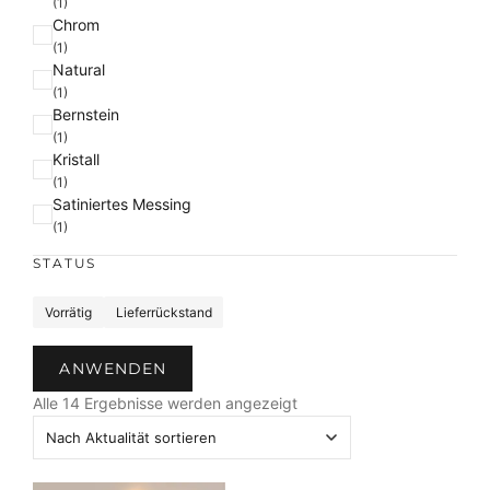
(1)
Chrom
(1)
Natural
(1)
Bernstein
(1)
Kristall
(1)
Satiniertes Messing
(1)
STATUS
S
Vorrätig
Lieferrückstand
t
a
ANWENDEN
t
N
u
Alle 14 Ergebnisse werden angezeigt
a
s
c
h