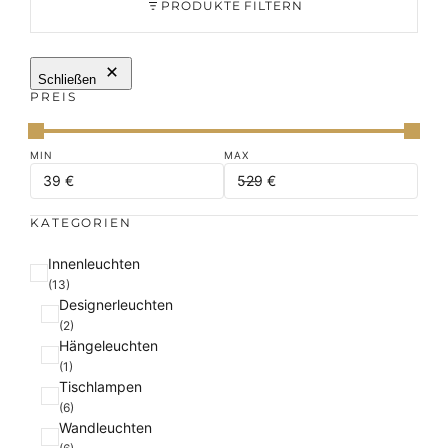
PRODUKTE FILTERN
Schließen
PREIS
KATEGORIEN
K
Innenleuchten
a
(13)
Designerleuchten
t
(2)
e
Hängeleuchten
g
(1)
o
Tischlampen
r
(6)
i
Wandleuchten
e