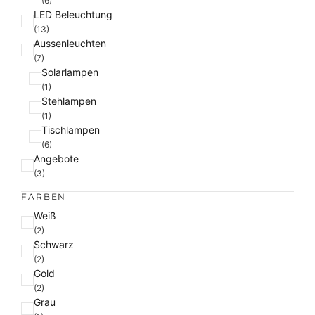
(6)
LED Beleuchtung
(13)
Aussenleuchten
(7)
Solarlampen
(1)
Stehlampen
(1)
Tischlampen
(6)
Angebote
(3)
FARBEN
F
Weiß
a
(2)
Schwarz
r
(2)
b
Gold
e
(2)
Grau