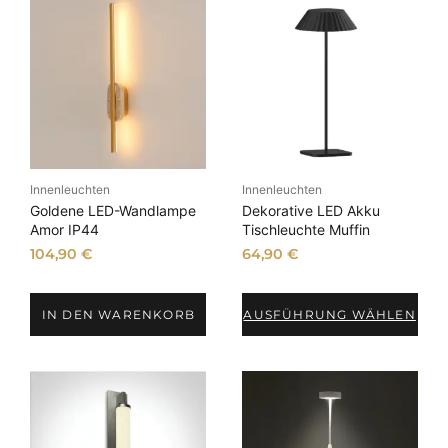
A
k
t
u
a
l
i
t
ä
Innenleuchten
Innenleuchten
t
Goldene LED-Wandlampe
Dekorative LED Akku
s
Amor IP44
Tischleuchte Muffin
o
104,90
€
64,90
€
r
t
IN DEN WARENKORB
AUSFÜHRUNG WÄHLEN
i
e
r
t