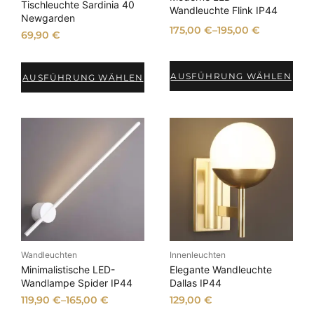
Tischleuchte Sardinia 40
Wandleuchte Flink IP44
Newgarden
175,00
€
–
195,00
€
69,90
€
AUSFÜHRUNG WÄHLEN
AUSFÜHRUNG WÄHLEN
Wandleuchten
Innenleuchten
Minimalistische LED-
Elegante Wandleuchte
Wandlampe Spider IP44
Dallas IP44
119,90
€
–
165,00
€
129,00
€