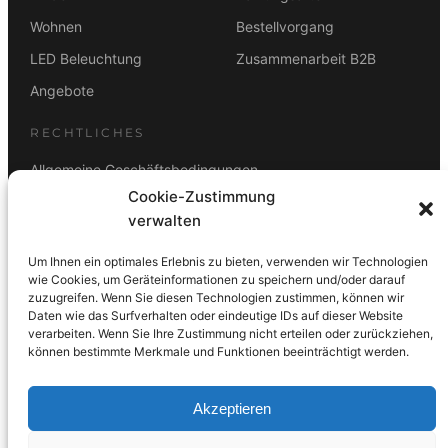
9
8
Wohnen
Bestellvorgang
9
€
9
€
,
.
LED Beleuchtung
Zusammenarbeit B2B
,
.
0
0
Angebote
0
0
RECHTLICHES
€
€
Allgemeine Geschäftsbedingungen
Cookie-Zustimmung
Datenschutz
verwalten
Impressum
Um Ihnen ein optimales Erlebnis zu bieten, verwenden wir Technologien
Rücktrittsbelehrung
wie Cookies, um Geräteinformationen zu speichern und/oder darauf
zuzugreifen. Wenn Sie diesen Technologien zustimmen, können wir
ZAHLUNGSARTEN
Daten wie das Surfverhalten oder eindeutige IDs auf dieser Website
verarbeiten. Wenn Sie Ihre Zustimmung nicht erteilen oder zurückziehen,
Vorkasse
Visa
Mastercard
Link
PayPal
G-Pay
können bestimmte Merkmale und Funktionen beeinträchtigt werden.
Apple Pay
Klarna
Akzeptieren