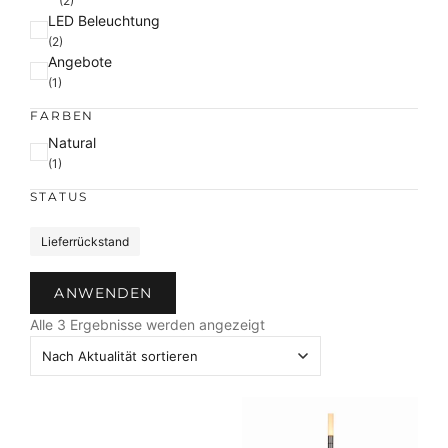
(2)
LED Beleuchtung
(2)
Angebote
(1)
FARBEN
F
Natural
a
(1)
r
STATUS
b
e
S
Lieferrückstand
t
a
ANWENDEN
t
N
u
Alle 3 Ergebnisse werden angezeigt
a
s
c
h
A
k