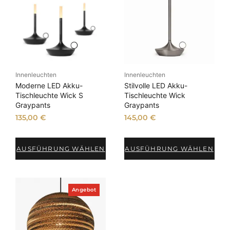
t
u
a
l
i
t
ä
Innenleuchten
Innenleuchten
t
Moderne LED Akku-
Stilvolle LED Akku-
s
Tischleuchte Wick S
Tischleuchte Wick
Graypants
Graypants
o
r
135,00
€
145,00
€
t
i
AUSFÜHRUNG WÄHLEN
AUSFÜHRUNG WÄHLEN
e
r
t
P
Angebot
r
o
d
u