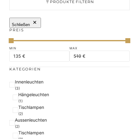
PRODUKTE FILTERN
Schließen
PREIS
KATEGORIEN
K
Innenleuchten
a
(3)
Hängeleuchten
t
(1)
e
Tischlampen
g
(2)
o
Aussenleuchten
r
(2)
i
Tischlampen
e