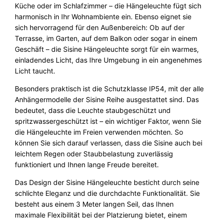
w
Küche oder im Schlafzimmer – die Hängeleuchte fügt sich
g
harmonisch in Ihr Wohnambiente ein. Ebenso eignet sie
a
sich hervorragend für den Außenbereich: Ob auf der
r
Terrasse, im Garten, auf dem Balkon oder sogar in einem
d
Geschäft – die Sisine Hängeleuchte sorgt für ein warmes,
e
einladendes Licht, das Ihre Umgebung in ein angenehmes
n
Licht taucht.
M
e
Besonders praktisch ist die Schutzklasse IP54, mit der alle
n
Anhängermodelle der Sisine Reihe ausgestattet sind. Das
g
bedeutet, dass die Leuchte staubgeschützt und
e
spritzwassergeschützt ist – ein wichtiger Faktor, wenn Sie
die Hängeleuchte im Freien verwenden möchten. So
können Sie sich darauf verlassen, dass die Sisine auch bei
leichtem Regen oder Staubbelastung zuverlässig
funktioniert und Ihnen lange Freude bereitet.
Das Design der Sisine Hängeleuchte besticht durch seine
schlichte Eleganz und die durchdachte Funktionalität. Sie
besteht aus einem 3 Meter langen Seil, das Ihnen
maximale Flexibilität bei der Platzierung bietet, einem