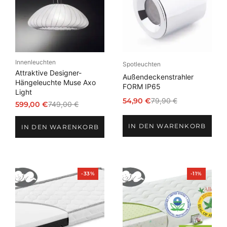
Innenleuchten
Spotleuchten
Attraktive Designer-
Außendeckenstrahler
Hängeleuchte Muse Axo
FORM IP65
Light
54,90
€
79,90
€
599,00
€
749,00
€
Ursprünglicher
Aktueller
Ursprünglicher
Aktueller
Preis
Preis
Preis
Preis
IN DEN WARENKORB
war:
ist:
IN DEN WARENKORB
war:
ist:
79,90 €
54,90 €.
749,00 €
599,00 €.
Produkt
Produkt
-33%
-11%
im
im
Angebot
Angebot