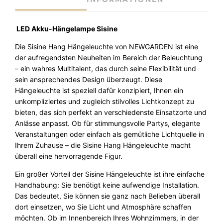
H
ä
n
LED Akku-Hängelampe Sisine
g
Die Sisine Hang Hängeleuchte von NEWGARDEN ist eine
e
der aufregendsten Neuheiten im Bereich der Beleuchtung
l
– ein wahres Multitalent, das durch seine Flexibilität und
e
sein ansprechendes Design überzeugt. Diese
u
Hängeleuchte ist speziell dafür konzipiert, Ihnen ein
c
unkompliziertes und zugleich stilvolles Lichtkonzept zu
h
bieten, das sich perfekt an verschiedenste Einsatzorte und
t
Anlässe anpasst. Ob für stimmungsvolle Partys, elegante
e
Veranstaltungen oder einfach als gemütliche Lichtquelle in
S
Ihrem Zuhause – die Sisine Hang Hängeleuchte macht
i
überall eine hervorragende Figur.
s
i
Ein großer Vorteil der Sisine Hängeleuchte ist ihre einfache
n
Handhabung: Sie benötigt keine aufwendige Installation.
e
Das bedeutet, Sie können sie ganz nach Belieben überall
N
dort einsetzen, wo Sie Licht und Atmosphäre schaffen
e
möchten. Ob im Innenbereich Ihres Wohnzimmers, in der