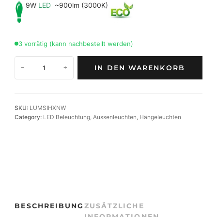
9W
LED
~900lm (3000K)
3 vorrätig (kann nachbestellt werden)
D
IN DEN WARENKORB
−
+
e
s
i
g
SKU:
LUMSIHXNW
n
Category:
LED Beleuchtung
, 
Aussenleuchten
, 
Hängeleuchten
L
E
D
-
A
k
k
u
BESCHREIBUNG
ZUSÄTZLICHE
-
INFORMATIONEN