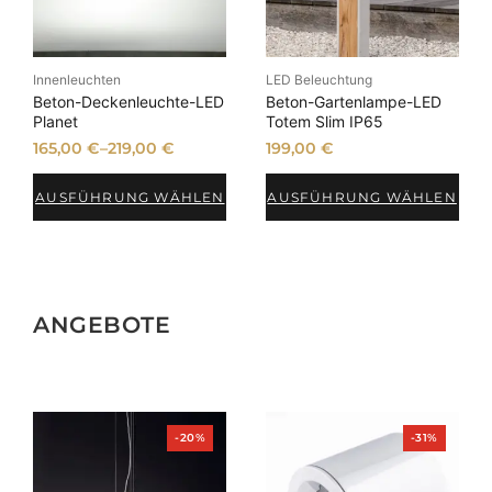
Innenleuchten
LED Beleuchtung
Beton-Deckenleuchte-LED
Beton-Gartenlampe-LED
Planet
Totem Slim IP65
165,00
€
–
219,00
€
199,00
€
AUSFÜHRUNG WÄHLEN
AUSFÜHRUNG WÄHLEN
ANGEBOTE
Produkt
Produkt
-20%
-31%
im
im
Angebot
Angebot