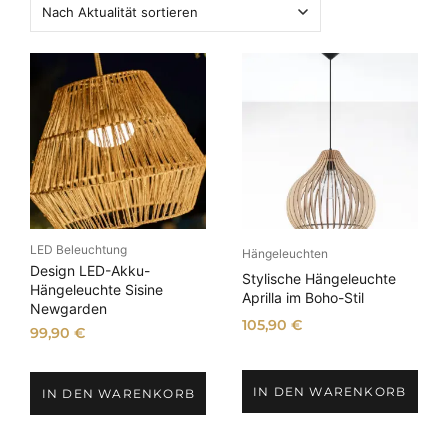
a
s
c
h
A
k
t
u
a
l
i
t
ä
LED Beleuchtung
Hängeleuchten
t
Design LED-Akku-
Stylische Hängeleuchte
s
Hängeleuchte Sisine
Aprilla im Boho-Stil
Newgarden
o
105,90
€
r
99,90
€
t
i
IN DEN WARENKORB
IN DEN WARENKORB
e
r
t