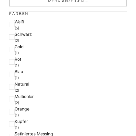
MEHR ANZEIGEN …
FARBEN
F
Weiß
a
(5)
Schwarz
r
(2)
b
Gold
e
(1)
Rot
(1)
Blau
(1)
Natural
(2)
Multicolor
(2)
Orange
(1)
Kupfer
(1)
Satiniertes Messing