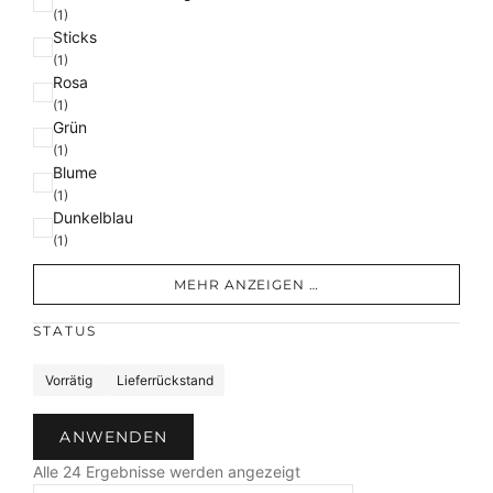
(1)
Sticks
(1)
Rosa
(1)
Grün
(1)
Blume
(1)
Dunkelblau
(1)
MEHR ANZEIGEN …
STATUS
S
Vorrätig
Lieferrückstand
t
a
ANWENDEN
t
N
u
Alle 24 Ergebnisse werden angezeigt