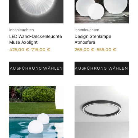
k
t
i
m
A
n
Innenleuchten
Innenleuchten
g
e
LED Wand-Deckenleuchte
Design Stehlampe
b
Muse Axolight
Atmosfera
o
425,00
€
–
719,00
€
269,00
€
–
559,00
€
t
AUSFÜHRUNG WÄHLEN
AUSFÜHRUNG WÄHLEN