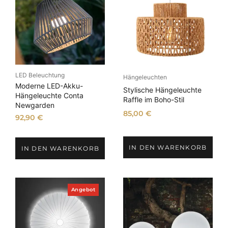
LED Beleuchtung
Hängeleuchten
Moderne LED-Akku-
Stylische Hängeleuchte
Hängeleuchte Conta
Raffle im Boho-Stil
Newgarden
85,00
€
92,90
€
IN DEN WARENKORB
IN DEN WARENKORB
P
Angebot
r
o
d
u