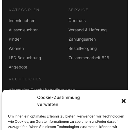
KATEGORIEN
SERVICE
Innenleuchten
Über uns
Aussenleuchten
Versand & Lieferung
Kinder
Zahlungsarten
Wohnen
Bestellvorgang
LED Beleuchtung
Zusammenarbeit B2B
Angebote
RECHTLICHES
Allgemeine Geschäftsbedingungen
Cookie-Zustimmung
Datenschutz
verwalten
Impressum
Um Ihnen ein optimales Erlebnis zu bieten, verwenden wir Technologien
Rücktrittsbelehrung
wie Cookies, um Geräteinformationen zu speichern und/oder darauf
zuzugreifen. Wenn Sie diesen Technologien zustimmen, können wir
ZAHLUNGSARTEN