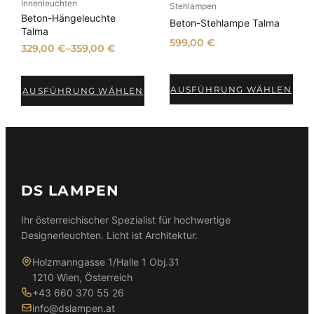
Innenleuchten
Stehlampen
Beton-Hängeleuchte
Beton-Stehlampe Talma
Talma
599,00
€
329,00
€
–
359,00
€
AUSFÜHRUNG WÄHLEN
AUSFÜHRUNG WÄHLEN
DS LAMPEN
Ihr österreichischer Spezialist für hochwertige
Designerleuchten. Licht ist Architektur.
Holzmanngasse 1/Halle 1 Obj.31
1210 Wien, Österreich
+43 660 370 55 26
info@dslampen.at