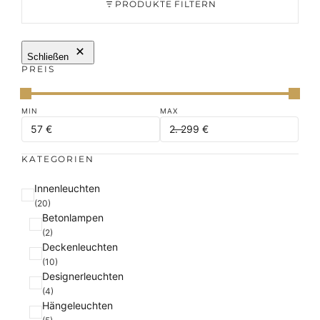
PRODUKTE FILTERN
Schließen
PREIS
KATEGORIEN
K
Innenleuchten
a
(20)
Betonlampen
t
(2)
e
Deckenleuchten
g
(10)
o
Designerleuchten
r
(4)
i
Hängeleuchten
e