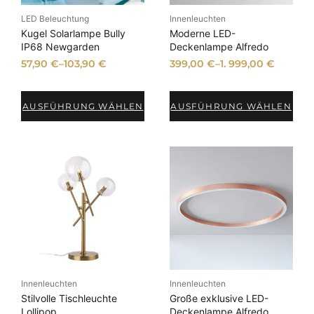
LED Beleuchtung
Innenleuchten
Kugel Solarlampe Bully
Moderne LED-
IP68 Newgarden
Deckenlampe Alfredo
57,90
€
–
103,90
€
399,00
€
–
1. 999,00
€
AUSFÜHRUNG WÄHLEN
AUSFÜHRUNG WÄHLEN
Innenleuchten
Innenleuchten
Stilvolle Tischleuchte
Große exklusive LED-
Lollipop
Deckenlampe Alfredo