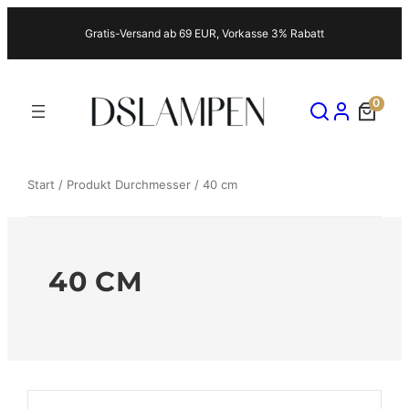
Zum
Gratis-Versand ab 69 EUR, Vorkasse 3% Rabatt
Inhalt
springen
0
Start
/ Produkt Durchmesser / 40 cm
40 CM