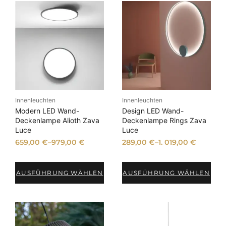
Innenleuchten
Innenleuchten
Modern LED Wand-
Design LED Wand-
Deckenlampe Alioth Zava
Deckenlampe Rings Zava
Luce
Luce
659,00
€
–
979,00
€
289,00
€
–
1. 019,00
€
AUSFÜHRUNG WÄHLEN
AUSFÜHRUNG WÄHLEN