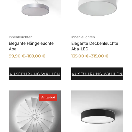
Innenleuchten
Innenleuchten
Elegante Hängeleuchte
Elegante Deckenleuchte
Aba
Aba-LED
99,90
€
–
189,00
€
135,00
€
–
315,00
€
AUSFÜHRUNG WÄHLEN
AUSFÜHRUNG WÄHLEN
P
Angebot
r
o
d
u
k
t
i