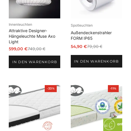
Innenleuchten
Spotleuchten
Attraktive Designer-
Außendeckenstrahler
Hängeleuchte Muse Axo
FORM IP65
Light
54,90
€
79,90
€
599,00
€
749,00
€
Ursprünglicher
Aktueller
Ursprünglicher
Aktueller
Preis
Preis
Preis
Preis
IN DEN WARENKORB
war:
ist:
IN DEN WARENKORB
war:
ist:
79,90 €
54,90 €.
749,00 €
599,00 €.
Produkt
Produkt
-33%
-11%
im
im
Angebot
Angebot