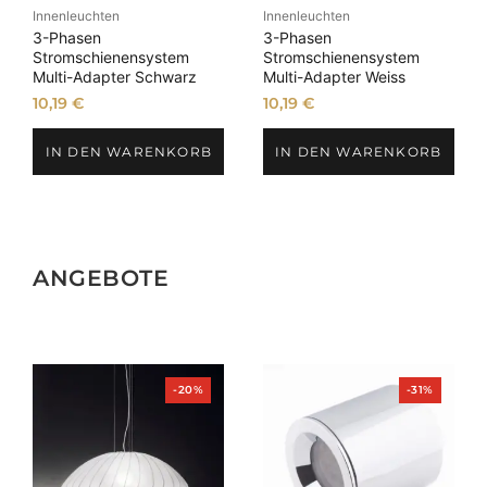
Innenleuchten
Innenleuchten
3-Phasen
3-Phasen
Stromschienensystem
Stromschienensystem
Multi-Adapter Schwarz
Multi-Adapter Weiss
10,19
€
10,19
€
IN DEN WARENKORB
IN DEN WARENKORB
ANGEBOTE
Produkt
Produkt
-20%
-31%
im
im
Angebot
Angebot