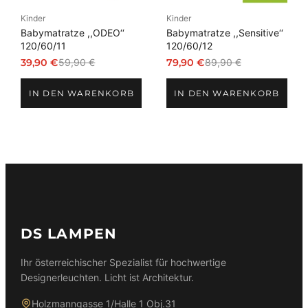
Kinder
Kinder
Babymatratze ,,ODEO‘‘
Babymatratze ,,Sensitive‘‘
120/60/11
120/60/12
39,90
€
59,90
€
79,90
€
89,90
€
Ursprünglicher
Aktueller
Ursprünglicher
Aktueller
Preis
Preis
Preis
Preis
IN DEN WARENKORB
IN DEN WARENKORB
war:
ist:
war:
ist:
59,90 €
39,90 €.
89,90 €
79,90 €.
DS LAMPEN
Ihr österreichischer Spezialist für hochwertige
Designerleuchten. Licht ist Architektur.
Holzmanngasse 1/Halle 1 Obj.31