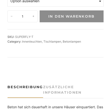
B
IN DEN WARENKORB
−
+
e
t
o
n
SKU:
SUPERFLY-T
-
Category:
Innenleuchten
, 
Tischlampen
, 
Betonlampen
T
i
s
c
h
l
e
u
BESCHREIBUNG
ZUSÄTZLICHE
c
INFORMATIONEN
h
t
e
Beton hat sich dauerhaft in unsere Häuser einquartiert. Das