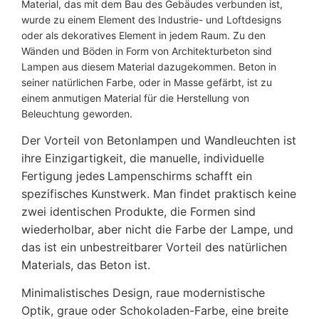
S
Material, das mit dem Bau des Gebäudes verbunden ist,
u
wurde zu einem Element des Industrie- und Loftdesigns
p
oder als dekoratives Element in jedem Raum. Zu den
e
Wänden und Böden in Form von Architekturbeton sind
r
Lampen aus diesem Material dazugekommen. Beton in
f
seiner natürlichen Farbe, oder in Masse gefärbt, ist zu
l
einem anmutigen Material für die Herstellung von
y
Beleuchtung geworden.
T
Der Vorteil von Betonlampen und Wandleuchten ist
M
e
ihre Einzigartigkeit, die manuelle, individuelle
n
Fertigung jedes
Lampenschirms schafft ein
g
spezifisches Kunstwerk. Man findet praktisch keine
e
zwei identischen Produkte, die Formen sind
wiederholbar, aber nicht die Farbe der Lampe, und
das ist ein unbestreitbarer Vorteil des natürlichen
Materials, das Beton ist.
Minimalistisches Design, raue modernistische
Optik, graue oder Schokoladen-Farbe, eine breite