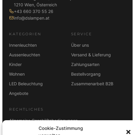
1210 Wien, Österreich
+43 660 370 55 26
info@dslampen.at
KATEGORIEN
SERVICE
Innenleuchten
Über uns
Aussenleuchten
Versand & Lieferung
Kinder
Zahlungsarten
Wohnen
Bestellvorgang
LED Beleuchtung
Zusammenarbeit B2B
Angebote
RECHTLICHES
Allgemeine Geschäftsbedingungen
Cookie-Zustimmung
Datenschutz