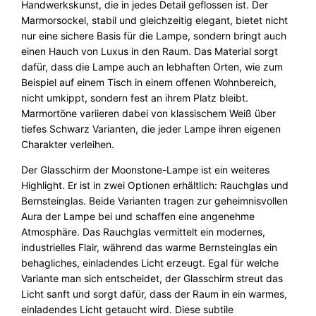
Handwerkskunst, die in jedes Detail geflossen ist. Der
e
Marmorsockel, stabil und gleichzeitig elegant, bietet nicht
M
nur eine sichere Basis für die Lampe, sondern bringt auch
e
einen Hauch von Luxus in den Raum. Das Material sorgt
n
dafür, dass die Lampe auch an lebhaften Orten, wie zum
g
Beispiel auf einem Tisch in einem offenen Wohnbereich,
e
nicht umkippt, sondern fest an ihrem Platz bleibt.
Marmortöne variieren dabei von klassischem Weiß über
tiefes Schwarz Varianten, die jeder Lampe ihren eigenen
Charakter verleihen.
Der Glasschirm der Moonstone-Lampe ist ein weiteres
Highlight. Er ist in zwei Optionen erhältlich: Rauchglas und
Bernsteinglas. Beide Varianten tragen zur geheimnisvollen
Aura der Lampe bei und schaffen eine angenehme
Atmosphäre. Das Rauchglas vermittelt ein modernes,
industrielles Flair, während das warme Bernsteinglas ein
behagliches, einladendes Licht erzeugt. Egal für welche
Variante man sich entscheidet, der Glasschirm streut das
Licht sanft und sorgt dafür, dass der Raum in ein warmes,
einladendes Licht getaucht wird. Diese subtile