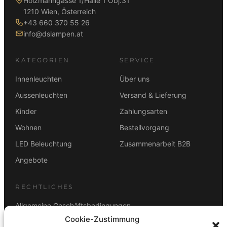
Holzmanngasse 1/Halle 1 Obj.31
1210 Wien, Österreich
+43 660 370 55 26
info@dslampen.at
KATEGORIEN
SERVICE
Innenleuchten
Über uns
Aussenleuchten
Versand & Lieferung
Kinder
Zahlungsarten
Wohnen
Bestellvorgang
LED Beleuchtung
Zusammenarbeit B2B
Angebote
RECHTLICHES
Allgemeine Geschäftsbedingungen
Cookie-Zustimmung
Datenschutz