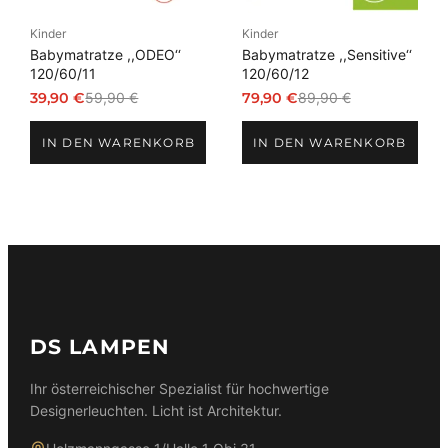
Kinder
Kinder
Babymatratze ,,ODEO‘‘
Babymatratze ,,Sensitive‘‘
120/60/11
120/60/12
39,90
€
59,90
€
79,90
€
89,90
€
Ursprünglicher
Aktueller
Ursprünglicher
Aktueller
Preis
Preis
Preis
Preis
IN DEN WARENKORB
IN DEN WARENKORB
war:
ist:
war:
ist:
59,90 €
39,90 €.
89,90 €
79,90 €.
DS LAMPEN
Ihr österreichischer Spezialist für hochwertige
Designerleuchten. Licht ist Architektur.