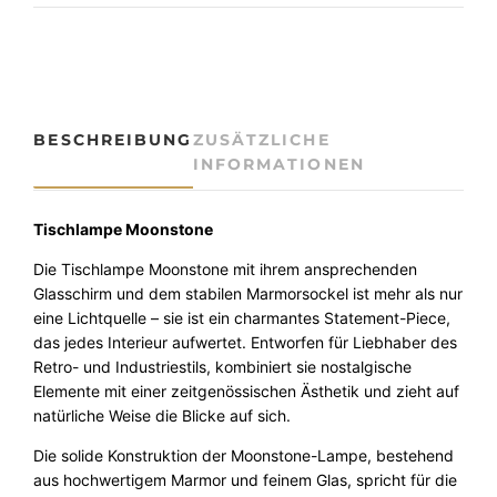
e
T
i
s
c
h
BESCHREIBUNG
ZUSÄTZLICHE
l
INFORMATIONEN
e
u
c
Tischlampe Moonstone
h
Die Tischlampe Moonstone mit ihrem ansprechenden
t
Glasschirm und dem stabilen Marmorsockel ist mehr als nur
e
eine Lichtquelle – sie ist ein charmantes Statement-Piece,
M
das jedes Interieur aufwertet. Entworfen für Liebhaber des
o
Retro- und Industriestils, kombiniert sie nostalgische
o
Elemente mit einer zeitgenössischen Ästhetik und zieht auf
n
natürliche Weise die Blicke auf sich.
s
t
Die solide Konstruktion der Moonstone-Lampe, bestehend
o
aus hochwertigem Marmor und feinem Glas, spricht für die
n