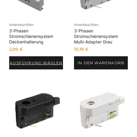
Innenleuchten
Innenleuchten
3-Phasen
3-Phasen
Stromschienensystem
Stromschienensystem
Deckenhalterung
Multi-Adapter Grau
2,99
€
10,19
€
AUSFÜHRUNG WÄHLEN
IN DEN WARENKORB