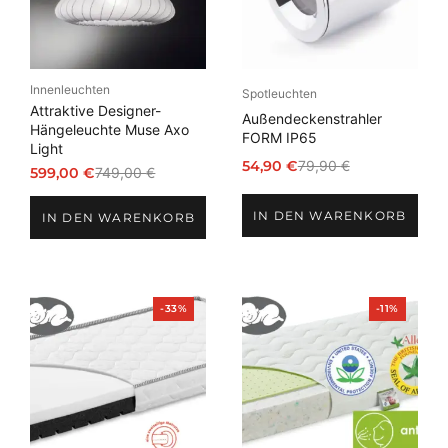
Innenleuchten
Spotleuchten
Attraktive Designer-
Außendeckenstrahler
Hängeleuchte Muse Axo
FORM IP65
Light
54,90
€
79,90
€
599,00
€
749,00
€
Ursprünglicher
Aktueller
Ursprünglicher
Aktueller
Preis
Preis
Preis
Preis
IN DEN WARENKORB
war:
ist:
IN DEN WARENKORB
war:
ist:
79,90 €
54,90 €.
749,00 €
599,00 €.
Produkt
Produkt
-33%
-11%
im
im
Angebot
Angebot