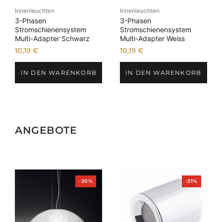
Innenleuchten
Innenleuchten
3-Phasen
3-Phasen
Stromschienensystem
Stromschienensystem
Multi-Adapter Schwarz
Multi-Adapter Weiss
10,19
€
10,19
€
IN DEN WARENKORB
IN DEN WARENKORB
ANGEBOTE
Produkt
Produkt
-20%
-31%
im
im
Angebot
Angebot