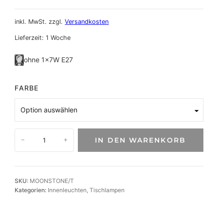
inkl. MwSt.
zzgl.
Versandkosten
Lieferzeit:
1 Woche
ohne 1×7W E27
FARBE
S
IN DEN WARENKORB
−
+
t
i
l
v
SKU:
MOONSTONE/T
o
Kategorien:
Innenleuchten
, 
Tischlampen
l
l