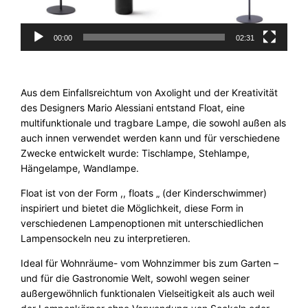
S
B
00:00
02:31
I
P
5
5
Aus dem Einfallsreichtum von Axolight und der Kreativität
M
des Designers Mario Alessiani entstand Float, eine
e
multifunktionale und tragbare Lampe, die sowohl außen als
n
auch innen verwendet werden kann und für verschiedene
g
Zwecke entwickelt wurde: Tischlampe, Stehlampe,
e
Hängelampe, Wandlampe.
Float ist von der Form ,, floats „ (der Kinderschwimmer)
inspiriert und bietet die Möglichkeit, diese Form in
verschiedenen Lampenoptionen mit unterschiedlichen
Lampensockeln neu zu interpretieren.
Ideal für Wohnräume- vom Wohnzimmer bis zum Garten –
und für die Gastronomie Welt, sowohl wegen seiner
außergewöhnlich funktionalen Vielseitigkeit als auch weil