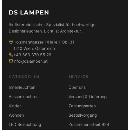
DS LAMPEN
Ihr österreichischer Spezialist für hochwertige
Designerleuchten. Licht ist Architektur.
Holzmanngasse 1/Halle 1 Obj.31
1210 Wien, Österreich
+43 660 370 55 26
info@dslampen.at
KATEGORIEN
SERVICE
Innenleuchten
Über uns
Aussenleuchten
Versand & Lieferung
Kinder
Zahlungsarten
Wohnen
Bestellvorgang
LED Beleuchtung
Zusammenarbeit B2B