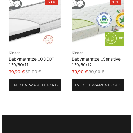
Produkt
Produkt
-33%
-11%
im
im
Angebot
Angebot
Kinder
Kinder
Babymatratze ,,ODEO‘‘
Babymatratze ,,Sensitive‘‘
120/60/11
120/60/12
39,90
€
59,90
€
79,90
€
89,90
€
Ursprünglicher
Aktueller
Ursprünglicher
Aktueller
Preis
Preis
Preis
Preis
IN DEN WARENKORB
IN DEN WARENKORB
war:
ist:
war:
ist:
59,90 €
39,90 €.
89,90 €
79,90 €.