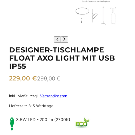
DESIGNER-TISCHLAMPE
FLOAT AXO LIGHT MIT USB
IP55
U
A
229,00
€
299,00
€
r
k
s
t
inkl. MwSt.
zzgl.
Versandkosten
p
u
Lieferzeit:
3-5 Werktage
r
e
3.5W LED ~200 lm (2700K)
ü
l