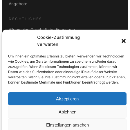
Angebote
RECHTLICHES
Allgemeine Geschäftsbedingungen
Cookie-Zustimmung
Datenschutz
verwalten
Impressum
Um Ihnen ein optimales Erlebnis zu bieten, verwenden wir Technologien
Rücktrittsbelehrung
wie Cookies, um Geräteinformationen zu speichern und/oder darauf
zuzugreifen. Wenn Sie diesen Technologien zustimmen, können wir
ZAHLUNGSARTEN
Daten wie das Surfverhalten oder eindeutige IDs auf dieser Website
verarbeiten. Wenn Sie Ihre Zustimmung nicht erteilen oder zurückziehen,
Vorkasse
Visa
Mastercard
Link
PayPal
G-Pay
können bestimmte Merkmale und Funktionen beeinträchtigt werden.
Apple Pay
Klarna
Akzeptieren
Ablehnen
© 2026 DS Lampen GmbH. Alle Rechte vorbehalten.
Einstellungen ansehen
Made with care in Wien 🇦🇹