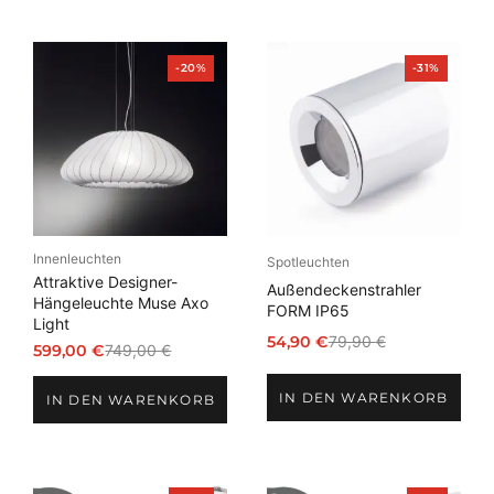
Produkt
Produkt
-20%
-31%
im
im
Angebot
Angebot
Innenleuchten
Spotleuchten
Attraktive Designer-
Außendeckenstrahler
Hängeleuchte Muse Axo
FORM IP65
Light
54,90
€
79,90
€
599,00
€
749,00
€
Ursprünglicher
Aktueller
Ursprünglicher
Aktueller
Preis
Preis
Preis
Preis
IN DEN WARENKORB
war:
ist:
IN DEN WARENKORB
war:
ist:
79,90 €
54,90 €.
749,00 €
599,00 €.