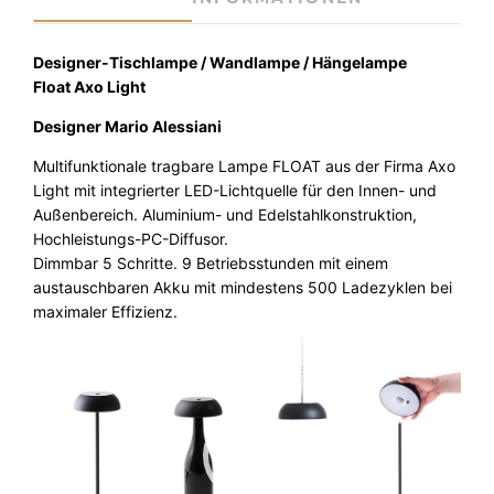
a
9
a
m
r
,
p
Designer-Tischlampe / Wandlampe / Hängelampe
:
0
e
Float Axo Light
2
0
F
Designer Mario Alessiani
l
9
o
Multifunktionale tragbare Lampe FLOAT aus der Firma Axo
9
€
a
Light mit integrierter LED-Lichtquelle für den Innen- und
t
,
.
Außenbereich. Aluminium- und Edelstahlkonstruktion,
A
Hochleistungs-PC-Diffusor.
0
x
Dimmbar 5 Schritte. 9 Betriebsstunden mit einem
o
0
austauschbaren Akku mit mindestens 500 Ladezyklen bei
L
maximaler Effizienz.
i
Video-
g
€
Player
h
t
m
i
t
U