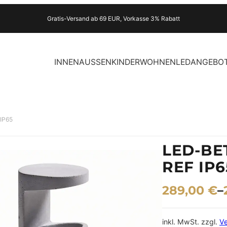
Gratis-Versand ab 69 EUR, Vorkasse 3% Rabatt
INNEN
AUSSEN
KINDER
WOHNEN
LED
ANGEBO
 IP65
LED-BE
REF IP6
289,00
€
–
inkl. MwSt.
zzgl.
V