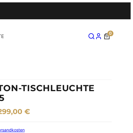
0
TE
TON-TISCHLEUCHTE
5
299,00
€
ersandkosten