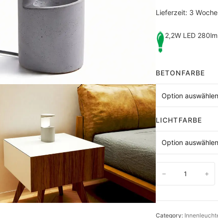
Lieferzeit:
3 Woche
2,2W LED 280
BETONFARBE
LICHTFARBE
L
−
+
E
D
-
Category:
Innenleucht
B