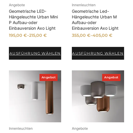
n
n
Angebote
Innenleuchten
g
g
e
e
Geometrische LED-
Geometrische Led-
b
b
Hängeleuchte Urban Mini
Hängeleuchte Urban M
o
o
P Aufbau-oder
Aufbau-oder
t
t
Einbauversion Axo Light
Einbauversion Axo Light
195,00
€
–
215,00
€
355,00
€
–
405,00
€
AUSFÜHRUNG WÄHLEN
AUSFÜHRUNG WÄHLEN
P
P
Angebot
Angebot
r
r
o
o
d
d
u
u
k
k
t
t
i
i
m
m
A
A
n
n
Innenleuchten
Angebote
g
g