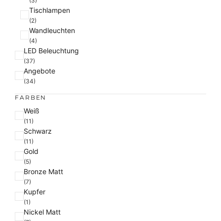
(3)
Tischlampen
(2)
Wandleuchten
(4)
LED Beleuchtung
(37)
Angebote
(34)
FARBEN
F
Weiß
a
(11)
Schwarz
r
(11)
b
Gold
e
(5)
Bronze Matt
(7)
Kupfer
(1)
Nickel Matt