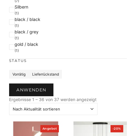
(7)
Silbern
(1)
black / black
(1)
black / grey
(1)
gold / black
(1)
STATUS
S
Vorrätig
Lieferrückstand
t
a
ANWENDEN
t
N
u
Ergebnisse 1 – 36 von 37 werden angezeigt
a
s
c
h
A
P
P
Angebot
-20%
k
r
r