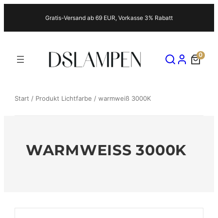
Zum
Gratis-Versand ab 69 EUR, Vorkasse 3% Rabatt
Inhalt
springen
0
Start
/ Produkt Lichtfarbe / warmweiß 3000K
WARMWEISS 3000K