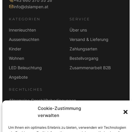
+43 660 370 55 26
a
9
r
,
info@dslampen.at
r
,
:
0
:
0
1
0
KATEGORIEN
SERVICE
2
0
.
2
Innenleuchten
Über uns
1
€
9
€
9
.
Aussenleuchten
Versand & Lieferung
,
.
9
0
Kinder
Zahlungsarten
,
0
0
Wohnen
Bestellvorgang
0
€
LED Beleuchtung
Zusammenarbeit B2B
€
Angebote
RECHTLICHES
Allgemeine Geschäftsbedingungen
Cookie-Zustimmung
Datenschutz
verwalten
Impressum
Um Ihnen ein optimales Erlebnis zu bieten, verwenden wir Technologien
Rücktrittsbelehrung