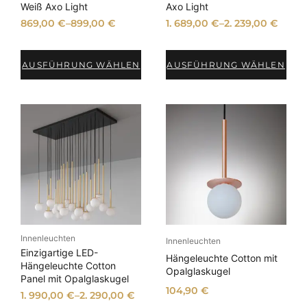
o
o
Weiß Axo Light
Axo Light
t
t
i
:
869,00
€
–
899,00
€
1. 689,00
€
–
2. 239,00
€
s
3
w
2
a
9
AUSFÜHRUNG WÄHLEN
AUSFÜHRUNG WÄHLEN
r
,
:
0
4
0
1
5
€
,
.
0
0
€
Innenleuchten
Innenleuchten
Einzigartige LED-
Hängeleuchte Cotton mit
Hängeleuchte Cotton
Opalglaskugel
Panel mit Opalglaskugel
104,90
€
1. 990,00
€
–
2. 290,00
€