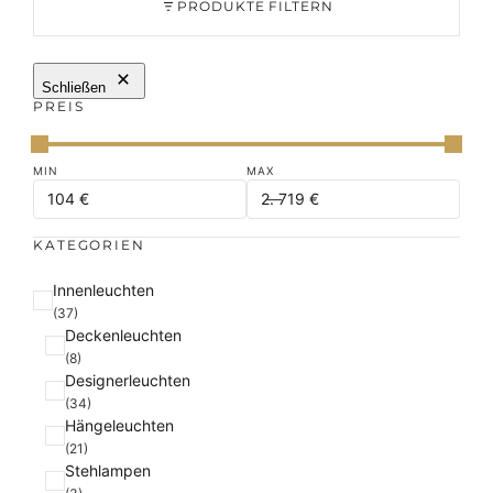
PRODUKTE FILTERN
Schließen
PREIS
KATEGORIEN
K
Innenleuchten
a
(37)
Deckenleuchten
t
(8)
e
Designerleuchten
g
(34)
o
Hängeleuchten
r
(21)
i
Stehlampen
e