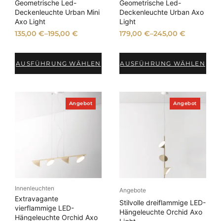
e
e
Geometrische Led-
Geometrische Led-
b
b
Deckenleuchte Urban Mini
Deckenleuchte Urban Axo
o
o
Axo Light
Light
t
t
135,00
€
–
195,00
€
179,00
€
–
245,00
€
AUSFÜHRUNG WÄHLEN
AUSFÜHRUNG WÄHLEN
P
P
Angebot
Angebot
r
r
o
o
d
d
u
u
k
k
t
t
i
i
m
m
A
A
n
n
Innenleuchten
g
g
Angebote
e
e
Extravagante
Stilvolle dreiflammige LED-
b
b
vierflammige LED-
Hängeleuchte Orchid Axo
o
o
Hängeleuchte Orchid Axo