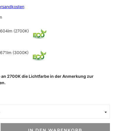
ersandkosten
n
604lm (2700K)
671lm (3000K)
se an 2700K die Lichtfarbe in der Anmerkung zur
en.
IN DEN WARENKORB