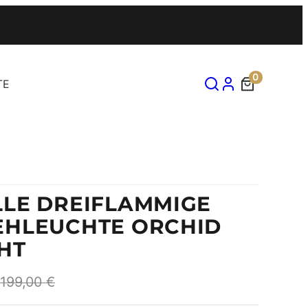
0
TE
LLE DREIFLAMMIGE
EHLEUCHTE ORCHID
HT
. 199,00
€