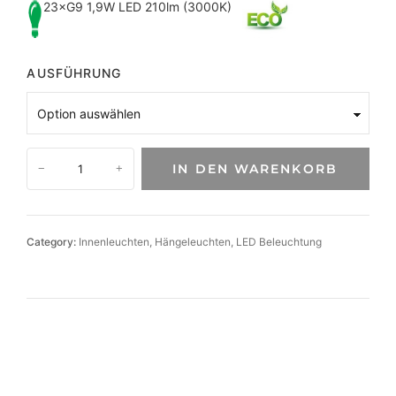
23×G9 1,9W LED 210lm (3000K)
AUSFÜHRUNG
E
IN DEN WARENKORB
−
+
i
n
z
i
Category:
Innenleuchten
, 
Hängeleuchten
, 
LED Beleuchtung
g
a
r
t
i
g
e
L