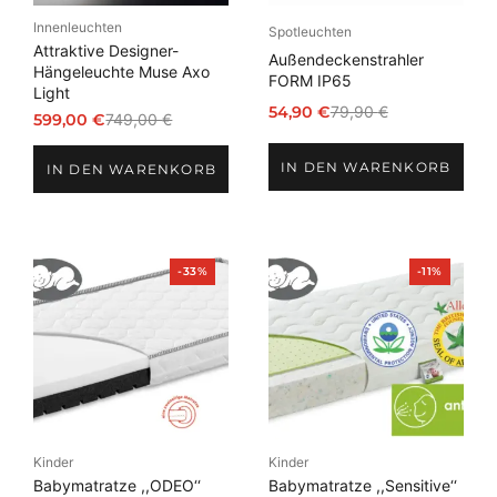
Innenleuchten
Spotleuchten
Attraktive Designer-
Außendeckenstrahler
Hängeleuchte Muse Axo
FORM IP65
Light
54,90
€
79,90
€
599,00
€
749,00
€
Ursprünglicher
Aktueller
Ursprünglicher
Aktueller
Preis
Preis
Preis
Preis
IN DEN WARENKORB
war:
ist:
IN DEN WARENKORB
war:
ist:
79,90 €
54,90 €.
749,00 €
599,00 €.
Produkt
Produkt
-33%
-11%
im
im
Angebot
Angebot
Kinder
Kinder
Babymatratze ,,ODEO‘‘
Babymatratze ,,Sensitive‘‘