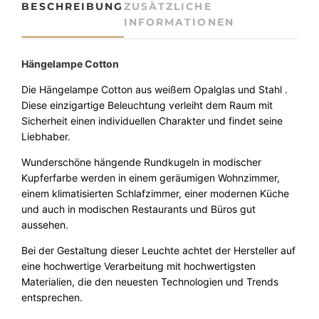
BESCHREIBUNG
ZUSÄTZLICHE
E
INFORMATIONEN
D
-
H
Hängelampe Cotton
ä
n
Die Hängelampe Cotton aus weißem Opalglas und Stahl .
g
Diese einzigartige Beleuchtung verleiht dem Raum mit
e
Sicherheit einen individuellen Charakter und findet seine
l
Liebhaber.
e
Wunderschöne hängende Rundkugeln in modischer
u
Kupferfarbe werden in einem geräumigen Wohnzimmer,
c
einem klimatisierten Schlafzimmer, einer modernen Küche
h
und auch in modischen Restaurants und Büros gut
t
aussehen.
e
C
Bei der Gestaltung dieser Leuchte achtet der Hersteller auf
o
eine hochwertige Verarbeitung mit hochwertigsten
t
Materialien, die den neuesten Technologien und Trends
t
entsprechen.
o