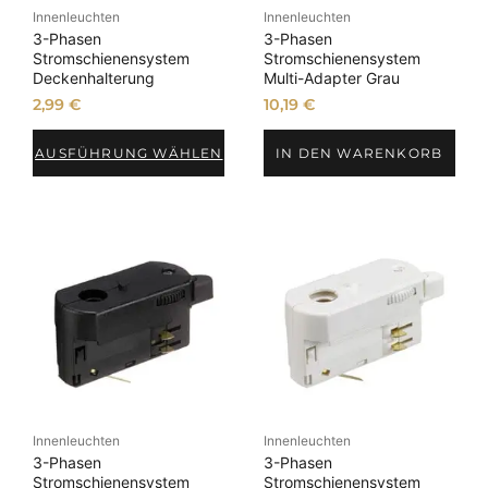
Innenleuchten
Innenleuchten
l
3-Phasen
3-Phasen
M
Stromschienensystem
Stromschienensystem
e
Deckenhalterung
Multi-Adapter Grau
n
2,99
€
10,19
€
g
e
AUSFÜHRUNG WÄHLEN
IN DEN WARENKORB
Innenleuchten
Innenleuchten
3-Phasen
3-Phasen
Stromschienensystem
Stromschienensystem