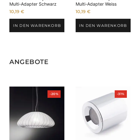
Multi-Adapter Schwarz
Multi-Adapter Weiss
10,19
€
10,19
€
IN DEN WARENKORB
IN DEN WARENKORB
ANGEBOTE
Produkt
Produkt
-20%
-31%
im
im
Angebot
Angebot