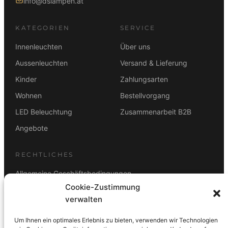
info@dslampen.at
KATEGORIEN
SERVICE
Innenleuchten
Über uns
Aussenleuchten
Versand & Lieferung
Kinder
Zahlungsarten
Wohnen
Bestellvorgang
LED Beleuchtung
Zusammenarbeit B2B
Angebote
RECHTLICHES
Allgemeine Geschäftsbedingungen
Cookie-Zustimmung
Datenschutz
verwalten
Impressum
Um Ihnen ein optimales Erlebnis zu bieten, verwenden wir Technologien
Rücktrittsbelehrung