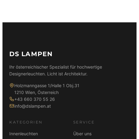
59,90 €
39,90 €.
89,90 €
79,90 €.
DS LAMPEN
Ihr österreichischer Spezialist für hochwertige
Designerleuchten. Licht ist Architektur.
Holzmanngasse 1/Halle 1 Obj.31
1210 Wien, Österreich
+43 660 370 55 26
info@dslampen.at
KATEGORIEN
SERVICE
Innenleuchten
Über uns