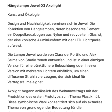
e
Hängelampe Jewel 03 Axo light
:
0
u
1
0
Kunst und Ökologie !
c
h
.
Design und Nachhaltigkeit vereinen sich in Jewel. Die
t
Kollektion von Hängelampen, deren besonderes Element
2
€
e
ein Doppelkreuzbogen aus Nylon und recyceltem Glas ist,
J
1
.
der eine konische Aluminiumform mit der LED-Lichtquelle
e
aufweist.
9
w
,
e
Die Lampe Jewel wurde von Clara del Portillo und Alex
l
Selma von Studio Yonoh entworfen und ist in einer einzigen
0
0
Version für eine pünktlichere Beleuchtung oder in einer
0
3
Version mit mehreren Lichtern erhältlich, um einen
A
diffuseren Strahl zu erzeugen, der sich ideal für
x
Vertragsräume eignet.
€
o
Axolight begann anlässlich des Weltumwelttags mit der
L
Produktion des ersten Prototyps zum Thema Plastikmüll.
i
Diese symbolische Wahl konzentriert sich auf ein aktuelles
g
Thema von grundlegender Bedeutung für die
h