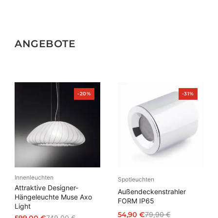
ANGEBOTE
Produkt
Produkt
-20%
-31%
im
im
Angebot
Angebot
Innenleuchten
Spotleuchten
Attraktive Designer-
Außendeckenstrahler
Hängeleuchte Muse Axo
FORM IP65
Light
54,90
€
79,90
€
749,00
€