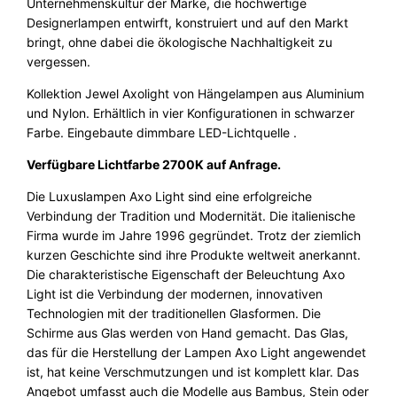
Unternehmenskultur der Marke, die hochwertige
t
Designerlampen entwirft, konstruiert und auf den Markt
R
bringt, ohne dabei die ökologische Nachhaltigkeit zu
e
vergessen.
c
y
Kollektion Jewel Axolight von Hängelampen aus Aluminium
c
und Nylon. Erhältlich in vier Konfigurationen in schwarzer
e
Farbe. Eingebaute dimmbare LED-Lichtquelle .
l
Verfügbare Lichtfarbe 2700K auf Anfrage.
t
e
Die Luxuslampen Axo Light sind eine erfolgreiche
s
Verbindung der Tradition und Modernität. Die italienische
M
Firma wurde im Jahre 1996 gegründet. Trotz der ziemlich
a
kurzen Geschichte sind ihre Produkte weltweit anerkannt.
t
Die charakteristische Eigenschaft der Beleuchtung Axo
e
Light ist die Verbindung der modernen, innovativen
r
Technologien mit der traditionellen Glasformen. Die
i
Schirme aus Glas werden von Hand gemacht. Das Glas,
a
das für die Herstellung der Lampen Axo Light angewendet
l
ist, hat keine Verschmutzungen und ist komplett klar. Das
M
Angebot umfasst auch die Modelle aus Bambus, Stein oder