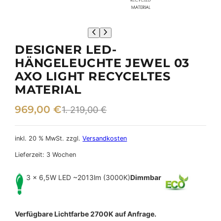
DESIGNER LED-
HÄNGELEUCHTE JEWEL 03
AXO LIGHT RECYCELTES
MATERIAL
U
A
969,00
€
1. 219,00
€
r
k
s
t
inkl. 20 % MwSt.
zzgl.
Versandkosten
p
u
Lieferzeit:
3 Wochen
r
e
3 x 6,5W LED ~2013lm (3000K)
Dimmbar
ü
l
n
l
Verfügbare Lichtfarbe 2700K auf Anfrage.
g
e