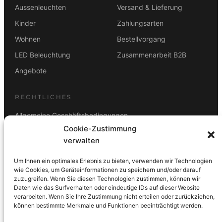
Aussenleuchten
Versand & Lieferung
Kinder
Zahlungsarten
Wohnen
Bestellvorgang
LED Beleuchtung
Zusammenarbeit B2B
Angebote
RECHTLICHES
Allgemeine Geschäftsbedingungen
Cookie-Zustimmung
Datenschutz
verwalten
Impressum
Um Ihnen ein optimales Erlebnis zu bieten, verwenden wir Technologien
Rücktrittsbelehrung
wie Cookies, um Geräteinformationen zu speichern und/oder darauf
zuzugreifen. Wenn Sie diesen Technologien zustimmen, können wir
ZAHLUNGSARTEN
Daten wie das Surfverhalten oder eindeutige IDs auf dieser Website
verarbeiten. Wenn Sie Ihre Zustimmung nicht erteilen oder zurückziehen,
Vorkasse
Visa
Mastercard
Link
PayPal
G-Pay
können bestimmte Merkmale und Funktionen beeinträchtigt werden.
Apple Pay
Klarna