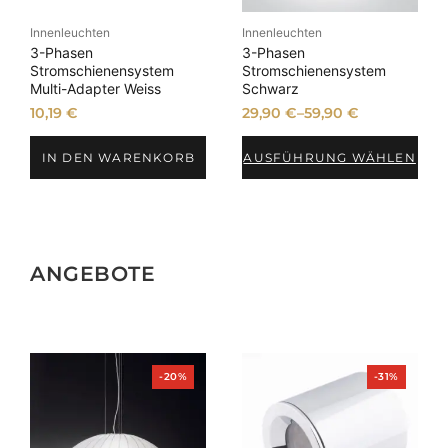
Innenleuchten
Innenleuchten
3-Phasen
3-Phasen
Stromschienensystem
Stromschienensystem
Multi-Adapter Weiss
Schwarz
10,19
€
29,90
€
–
59,90
€
IN DEN WARENKORB
AUSFÜHRUNG WÄHLEN
ANGEBOTE
Produkt
Produkt
-20%
-31%
im
im
Angebot
Angebot