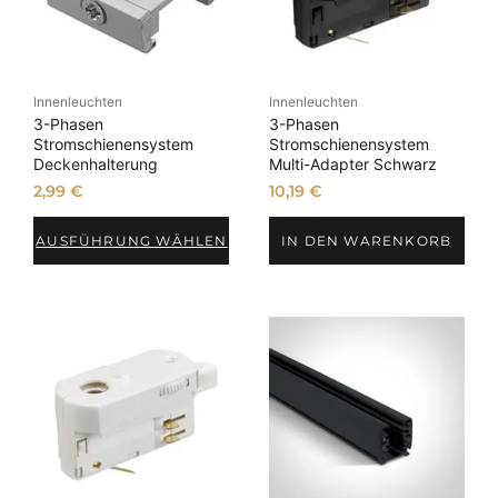
Innenleuchten
Innenleuchten
3-Phasen
3-Phasen
Stromschienensystem
Stromschienensystem
Deckenhalterung
Multi-Adapter Schwarz
2,99
€
10,19
€
AUSFÜHRUNG WÄHLEN
IN DEN WARENKORB