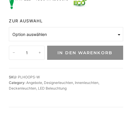
ZUR AUSWAHL
D
IN DEN WARENKORB
−
+
e
s
i
g
SKU:
PLHOOPS-W
n
Category:
Angebote
, 
Designerleuchten
, 
Innenleuchten
, 
L
Deckenleuchten
, 
LED Beleuchtung
E
D
-
D
e
c