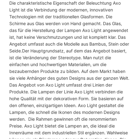
Die charakteristische Eigenschaft der Beleuchtung Axo
o
Light ist die Verbindung der modernen, innovativen
L
Technologien mit der traditionellen Glasformen. Die
i
Schirme aus Glas werden von Hand gemacht. Das Glas,
g
das für die Herstellung der Lampen Axo Light angewendet
h
ist, hat keine Verschmutzungen und ist komplett klar. Das
t
Angebot umfasst auch die Modelle aus Bambus, Stein oder
M
Seide.Der Hauptgrundsatz, auf dem das Angebot basiert,
e
ist die Veränderung der Stereotype. Man nutzt die
n
einfachen und hochwertigen Materialien, um die
g
bezaubernden Produkte zu bilden. Auf dem Markt haben
e
sie viele Anhänger des guten Designs aus der ganzen Welt.
Das Angebot von Axo Light umfasst drei Linien der
Produkte. Die Lampen der Linie Axo Light verbinden die
hohe Qualität mit der dekorativen Form. Sie basieren auf
den offenen, einzigartigen Ideen. Axo Light gestaltet die
Lampen, die schnell die Ikonen des modernen Designs
werden. Die Rahmen gewinnen oft die renommierten
Preise. Axo Light bietet die Lampen an, die ideal die
Innenräume mit dem industriellen Stil ergänzen. Wahlweise