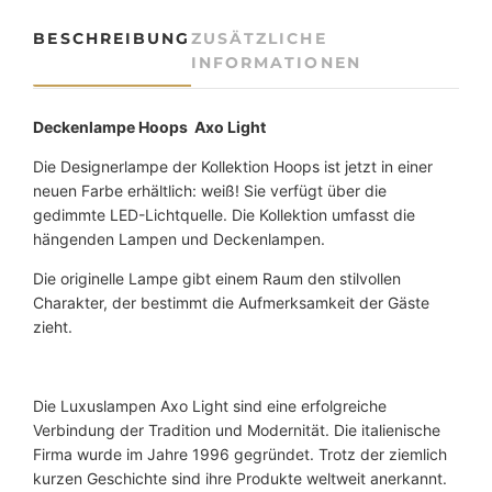
k
e
BESCHREIBUNG
ZUSÄTZLICHE
n
INFORMATIONEN
l
e
u
Deckenlampe Hoops Axo Light
c
Die Designerlampe der Kollektion Hoops ist jetzt in einer
h
neuen Farbe erhältlich: weiß! Sie verfügt über die
t
gedimmte LED-Lichtquelle. Die Kollektion umfasst die
e
hängenden Lampen und Deckenlampen.
H
o
Die originelle Lampe gibt einem Raum den stilvollen
o
Charakter, der bestimmt die Aufmerksamkeit der Gäste
p
zieht.
s
W
e
Die Luxuslampen Axo Light sind eine erfolgreiche
i
Verbindung der Tradition und Modernität. Die italienische
ß
Firma wurde im Jahre 1996 gegründet. Trotz der ziemlich
A
kurzen Geschichte sind ihre Produkte weltweit anerkannt.
x