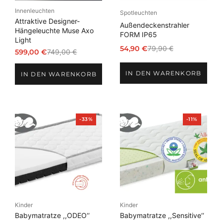
Innenleuchten
Spotleuchten
Attraktive Designer-
Außendeckenstrahler
Hängeleuchte Muse Axo
FORM IP65
Light
54,90
€
79,90
€
599,00
€
749,00
€
Ursprünglicher
Aktueller
Ursprünglicher
Aktueller
Preis
Preis
Preis
Preis
IN DEN WARENKORB
war:
ist:
IN DEN WARENKORB
war:
ist:
79,90 €
54,90 €.
749,00 €
599,00 €.
Produkt
Produkt
-33%
-11%
im
im
Angebot
Angebot
Kinder
Kinder
Babymatratze ,,ODEO‘‘
Babymatratze ,,Sensitive‘‘