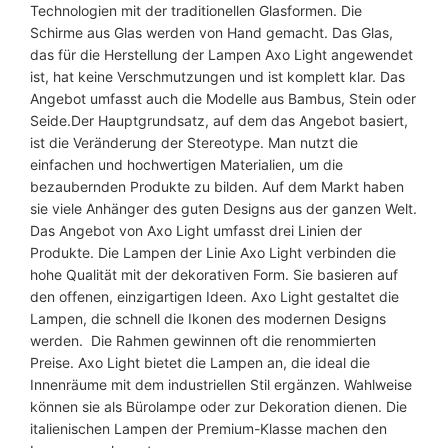
k
Technologien mit der traditionellen Glasformen. Die
A
Schirme aus Glas werden von Hand gemacht. Das Glas,
x
das für die Herstellung der Lampen Axo Light angewendet
o
ist, hat keine Verschmutzungen und ist komplett klar. Das
L
Angebot umfasst auch die Modelle aus Bambus, Stein oder
i
Seide.Der Hauptgrundsatz, auf dem das Angebot basiert,
g
ist die Veränderung der Stereotype. Man nutzt die
h
einfachen und hochwertigen Materialien, um die
t
bezaubernden Produkte zu bilden. Auf dem Markt haben
M
sie viele Anhänger des guten Designs aus der ganzen Welt.
e
Das Angebot von Axo Light umfasst drei Linien der
n
Produkte. Die Lampen der Linie Axo Light verbinden die
g
hohe Qualität mit der dekorativen Form. Sie basieren auf
e
den offenen, einzigartigen Ideen. Axo Light gestaltet die
Lampen, die schnell die Ikonen des modernen Designs
werden. Die Rahmen gewinnen oft die renommierten
Preise. Axo Light bietet die Lampen an, die ideal die
Innenräume mit dem industriellen Stil ergänzen. Wahlweise
können sie als Bürolampe oder zur Dekoration dienen. Die
italienischen Lampen der Premium-Klasse machen den