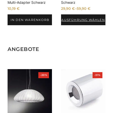
Multi-Adapter Schwarz
Schwarz
10,19
€
29,90
€
–
59,90
€
IN DEN WARENKORB
AUSFÜHRUNG WÄHLEN
ANGEBOTE
Produkt
Produkt
-20%
-31%
im
im
Angebot
Angebot