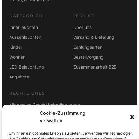
KATEGORIEN
SERVICE
Innenleuchten
Über uns
Aussenleuchten
Versand & Lieferung
Kinder
Zahlungsarten
Wohnen
Bestellvorgang
LED Beleuchtung
Zusammenarbeit B2B
Angebote
RECHTLICHES
Allgemeine Geschäftsbedingungen
Cookie-Zustimmung
Datenschutz
verwalten
Impressum
Um Ihnen ein optimales Erlebnis zu bieten, verwenden wir Technologien
Rücktrittsbelehrung
wie Cookies, um Geräteinformationen zu speichern und/oder darauf