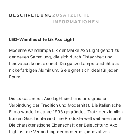
c
h
BESCHREIBUNG
ZUSÄTZLICHE
e
INFORMATIONEN
L
E
D
LED-Wandleuchte Lik Axo Light
-
Moderne Wandlampe Lik der Marke Axo Light gehört zu
W
der neuen Sammlung, die sich durch Einfachheit und
a
Innovation kennzeichnet. Die ganze Lampe besteht aus
n
nickelfarbigen Aluminium. Sie eignet sich ideal für jeden
d
Raum.
l
e
u
c
Die Luxuslampen Axo Light sind eine erfolgreiche
h
Verbindung der Tradition und Modernität. Die italienische
t
Firma wurde im Jahre 1996 gegründet. Trotz der ziemlich
e
kurzen Geschichte sind ihre Produkte weltweit anerkannt.
L
Die charakteristische Eigenschaft der Beleuchtung Axo
i
Light ist die Verbindung der modernen, innovativen