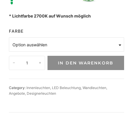
* Lichtfarbe 2700K auf Wunsch möglich
FARBE
M
IN DEN WARENKORB
−
+
i
n
i
m
Category:
Innenleuchten
, 
LED Beleuchtung
, 
Wandleuchten
, 
a
Angebote
, 
Designerleuchten
l
i
s
t
i
s