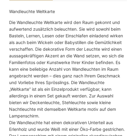
a
r
Wandleuchte Weltkarte
t
Die Wandleuchte Weltkarte wird den Raum gekonnt und
e
aufwertend zusätzlich beleuchten. Sie wird sowohl beim
M
Basteln, Lernen, Lesen oder Einschlafen einladend wirken
e
als auch beim Wickeln oder Babystillen die Gemütlichkeit
n
verschaffen. Die dekorative Form der Leuchte wird einen
g
aussagekräftigen Akzent an die Wand setzen, wo sich die
e
Familienfotos oder Kunstwerke Ihrer Kinder befinden. Es
kann eine beliebige Anzahl von Wandleuchten im Raum
angebracht werden – dies ganz nach Ihrem Geschmack
und Vorliebe Ihres Sprösslings. Die Wandleuchte
„Weltkarte“ ist als ein Einzelprodukt verfügbar, kann
allerdings in einem Set gekauft werden. Zur Auswahl
bieten wir Deckenleuchte, Stehleuchte sowie kleine
Nachtleuchte mit demselben Weltkarte motiv auf dem
Lampenschirm.
Die Wandleuchte hat einen dekorativen Unterteil aus
Erlenholz und wurde Weiß mit einer Öko-Farbe gestrichen.
Der Lampenschirm mit einem originellen skandinavischen