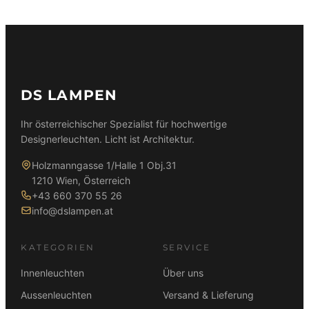
DS LAMPEN
Ihr österreichischer Spezialist für hochwertige
Designerleuchten. Licht ist Architektur.
Holzmanngasse 1/Halle 1 Obj.31
1210 Wien, Österreich
+43 660 370 55 26
info@dslampen.at
KATEGORIEN
SERVICE
Innenleuchten
Über uns
Aussenleuchten
Versand & Lieferung