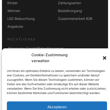
Kinder
Zahlungsarten
Wohnen
Bestellvorgang
LED Beleuchtung
Zusammenarbeit B2B
Angebote
RECHTLICHES
Allgemeine Geschäftsbedingungen
Cookie-Zustimmung
Datenschutz
verwalten
Impressum
Um Ihnen ein optimales Erlebnis zu bieten, verwenden wir Technologien
Rücktrittsbelehrung
wie Cookies, um Geräteinformationen zu speichern und/oder darauf
zuzugreifen. Wenn Sie diesen Technologien zustimmen, können wir
ZAHLUNGSARTEN
Daten wie das Surfverhalten oder eindeutige IDs auf dieser Website
verarbeiten. Wenn Sie Ihre Zustimmung nicht erteilen oder zurückziehen,
Vorkasse
Visa
Mastercard
Link
PayPal
G-Pay
können bestimmte Merkmale und Funktionen beeinträchtigt werden.
Apple Pay
Klarna
Akzeptieren