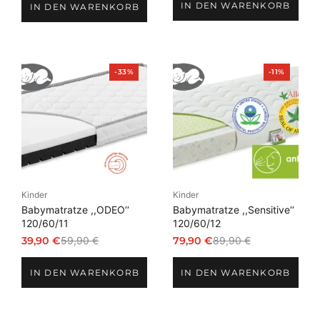
IN DEN WARENKORB
war:
ist:
IN DEN WARENKORB
war:
ist:
79,90 €
54,90 €.
749,00 €
599,00 €.
Produkt
Produkt
-33%
-11%
im
im
Angebot
Angebot
Kinder
Kinder
Babymatratze ,,ODEO‘‘
Babymatratze ,,Sensitive‘‘
120/60/11
120/60/12
39,90
€
59,90
€
79,90
€
89,90
€
Ursprünglicher
Aktueller
Ursprünglicher
Aktueller
Preis
Preis
Preis
Preis
IN DEN WARENKORB
IN DEN WARENKORB
war:
ist:
war:
ist:
59,90 €
39,90 €.
89,90 €
79,90 €.