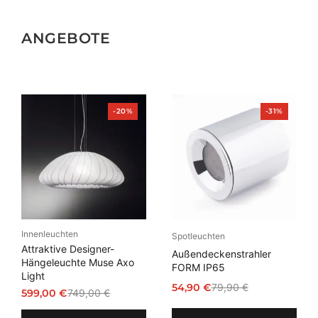
ANGEBOTE
Produkt
Produkt
-20%
-31%
im
im
Angebot
Angebot
Innenleuchten
Spotleuchten
Attraktive Designer-
Außendeckenstrahler
Hängeleuchte Muse Axo
FORM IP65
Light
54,90
€
79,90
€
599,00
€
749,00
€
Ursprünglicher
Aktueller
Ursprünglicher
Aktueller
Preis
Preis
Preis
Preis