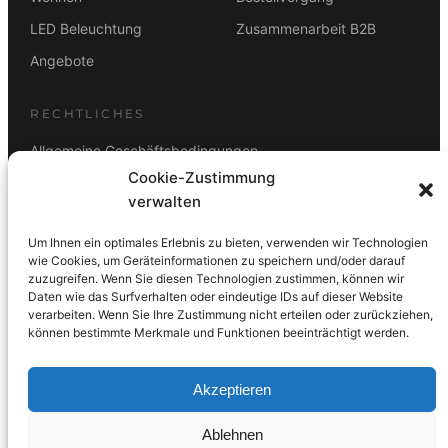
LED Beleuchtung
Zusammenarbeit B2B
Angebote
RECHTLICHES
Allgemeine Geschäftsbedingungen
Cookie-Zustimmung
Datenschutz
verwalten
Impressum
Um Ihnen ein optimales Erlebnis zu bieten, verwenden wir Technologien
Rücktrittsbelehrung
wie Cookies, um Geräteinformationen zu speichern und/oder darauf
zuzugreifen. Wenn Sie diesen Technologien zustimmen, können wir
ZAHLUNGSARTEN
Daten wie das Surfverhalten oder eindeutige IDs auf dieser Website
verarbeiten. Wenn Sie Ihre Zustimmung nicht erteilen oder zurückziehen,
Vorkasse
Visa
Mastercard
Link
PayPal
G-Pay
können bestimmte Merkmale und Funktionen beeinträchtigt werden.
Apple Pay
Klarna
Akzeptieren
Ablehnen