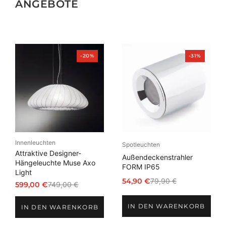
ANGEBOTE
Produkt
Produkt
-20%
-31%
im
im
Angebot
Angebot
Innenleuchten
Spotleuchten
Attraktive Designer-
Außendeckenstrahler
Hängeleuchte Muse Axo
FORM IP65
Light
54,90
€
79,90
€
599,00
€
749,00
€
Ursprünglicher
Aktueller
Ursprünglicher
Aktueller
Preis
Preis
Preis
Preis
IN DEN WARENKORB
war:
ist:
IN DEN WARENKORB
war:
ist:
79,90 €
54,90 €.
749,00 €
599,00 €.