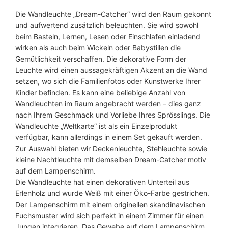
a
Die Wandleuchte „Dream-Catcher“ wird den Raum gekonnt
t
und aufwertend zusätzlich beleuchten. Sie wird sowohl
c
beim Basteln, Lernen, Lesen oder Einschlafen einladend
h
wirken als auch beim Wickeln oder Babystillen die
e
Gemütlichkeit verschaffen. Die dekorative Form der
r
Leuchte wird einen aussagekräftigen Akzent an die Wand
M
setzen, wo sich die Familienfotos oder Kunstwerke Ihrer
e
Kinder befinden. Es kann eine beliebige Anzahl von
n
Wandleuchten im Raum angebracht werden – dies ganz
g
nach Ihrem Geschmack und Vorliebe Ihres Sprösslings. Die
e
Wandleuchte „Weltkarte“ ist als ein Einzelprodukt
verfügbar, kann allerdings in einem Set gekauft werden.
Zur Auswahl bieten wir Deckenleuchte, Stehleuchte sowie
kleine Nachtleuchte mit demselben Dream-Catcher motiv
auf dem Lampenschirm.
Die Wandleuchte hat einen dekorativen Unterteil aus
Erlenholz und wurde Weiß mit einer Öko-Farbe gestrichen.
Der Lampenschirm mit einem originellen skandinavischen
Fuchsmuster wird sich perfekt in einem Zimmer für einen
Jungen integrieren. Das Gewebe auf dem Lampenschirm