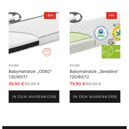
Produkt
Produkt
-33%
-11%
im
im
Angebot
Angebot
Kinder
Kinder
Babymatratze ,,ODEO‘‘
Babymatratze ,,Sensitive‘‘
120/60/11
120/60/12
39,90
€
59,90
€
79,90
€
89,90
€
Ursprünglicher
Aktueller
Ursprünglicher
Aktueller
Preis
Preis
Preis
Preis
IN DEN WARENKORB
IN DEN WARENKORB
war:
ist:
war:
ist:
59,90 €
39,90 €.
89,90 €
79,90 €.