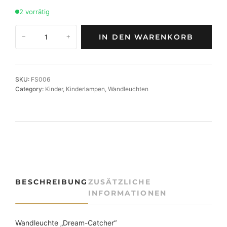
2 vorrätig
W
IN DEN WARENKORB
−
+
a
n
d
l
SKU:
FS006
e
Category:
Kinder
, 
Kinderlampen
, 
Wandleuchten
u
c
h
t
e
D
r
e
BESCHREIBUNG
ZUSÄTZLICHE
a
INFORMATIONEN
m
-
C
Wandleuchte „Dream-Catcher“