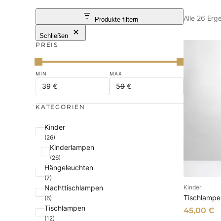
Alle 26 Er
Produkte filtern
Schließen
PREIS
KATEGORIEN
K
Kinder
(26)
a
Kinderlampen
t
(26)
e
Hängeleuchten
g
(7)
Nachttischlampen
Kinder
o
I
Tischlampe 
(6)
r
Tischlampen
45,00
€
i
(12)