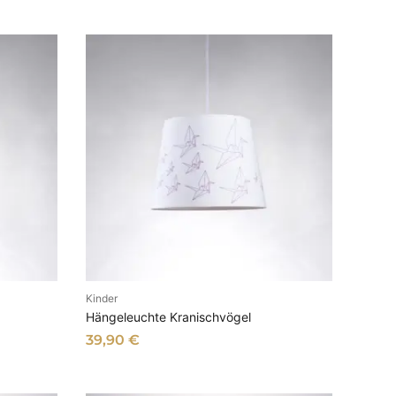
Kinder
B
IN DEN WARENKORB
Hängeleuchte Kranischvögel
39,90
€