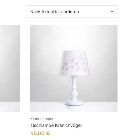
Kinderlampen
B
IN DEN WARENKORB
Tischlampe Kranichvögel
45,00
€