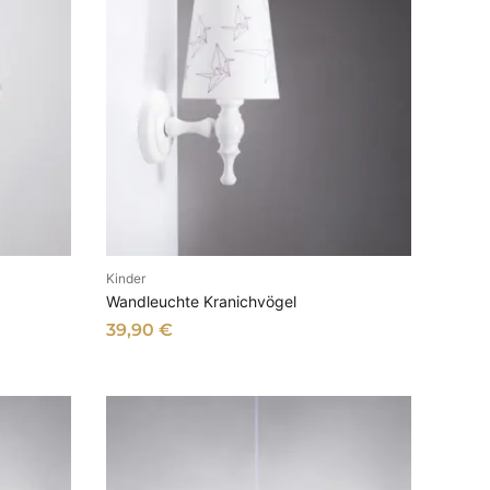
Kinder
B
IN DEN WARENKORB
Wandleuchte Kranichvögel
39,90
€