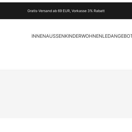
Gratis-Versand ab 69 EUR, Vorkasse 3% Rabatt
INNEN
AUSSEN
KINDER
WOHNEN
LED
ANGEBO