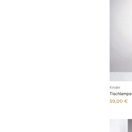
u
s
Kinder
I
Tischlampe 
59,00
€