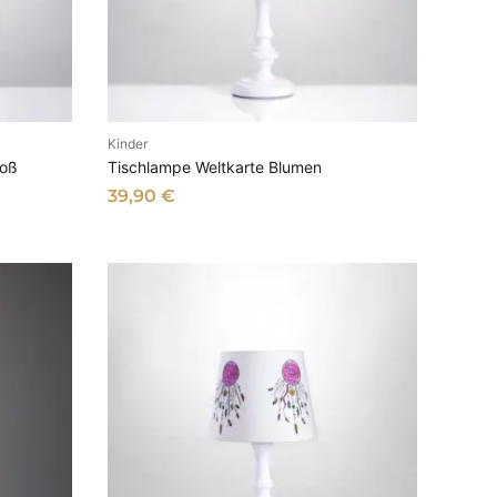
Kinder
B
IN DEN WARENKORB
roß
Tischlampe Weltkarte Blumen
39,90
€