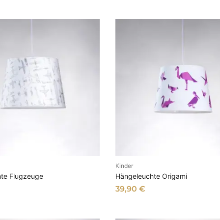
e
r
t
Kinder
N DEN WARENKORB
IN DEN WARENKOR
te Flugzeuge
Hängeleuchte Origami
39,90
€