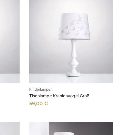
Kinderlampen
B
IN DEN WARENKORB
Tischlampe Kranichvögel Groß
59,00
€