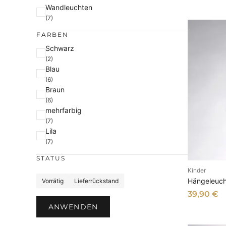
e
Wandleuchten
(7)
FARBEN
F
Schwarz
(2)
a
Blau
r
(6)
b
Braun
e
(6)
mehrfarbig
(7)
Lila
(7)
STATUS
Kinder
I
S
Hängeleuch
Vorrätig
Lieferrückstand
t
39,90
€
a
ANWENDEN
t