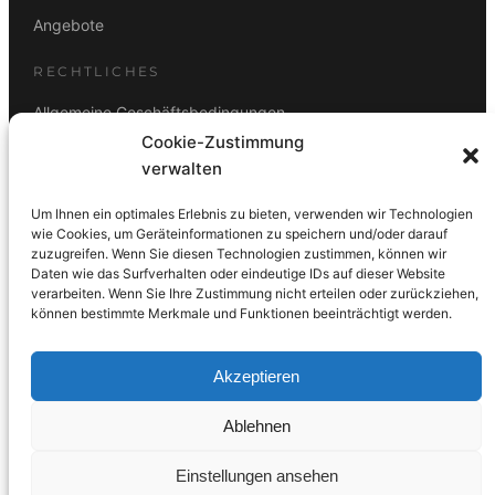
Angebote
RECHTLICHES
Allgemeine Geschäftsbedingungen
Cookie-Zustimmung
Datenschutz
verwalten
Impressum
Um Ihnen ein optimales Erlebnis zu bieten, verwenden wir Technologien
Rücktrittsbelehrung
wie Cookies, um Geräteinformationen zu speichern und/oder darauf
zuzugreifen. Wenn Sie diesen Technologien zustimmen, können wir
ZAHLUNGSARTEN
Daten wie das Surfverhalten oder eindeutige IDs auf dieser Website
verarbeiten. Wenn Sie Ihre Zustimmung nicht erteilen oder zurückziehen,
Vorkasse
Visa
Mastercard
Link
PayPal
G-Pay
können bestimmte Merkmale und Funktionen beeinträchtigt werden.
Apple Pay
Klarna
Akzeptieren
Ablehnen
© 2026 DS Lampen GmbH. Alle Rechte vorbehalten.
Einstellungen ansehen
Made with care in Wien 🇦🇹