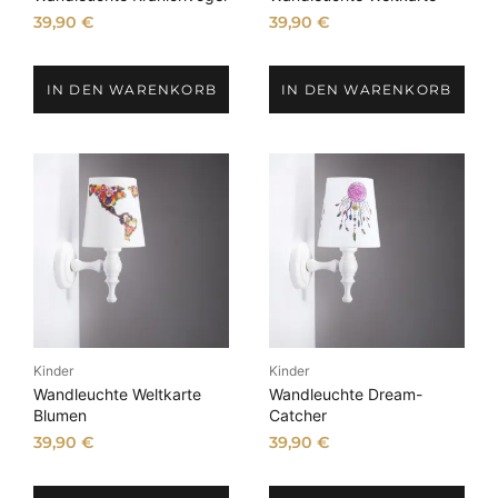
39,90
€
39,90
€
IN DEN WARENKORB
IN DEN WARENKORB
Kinder
Kinder
Wandleuchte Weltkarte
Wandleuchte Dream-
Blumen
Catcher
39,90
€
39,90
€