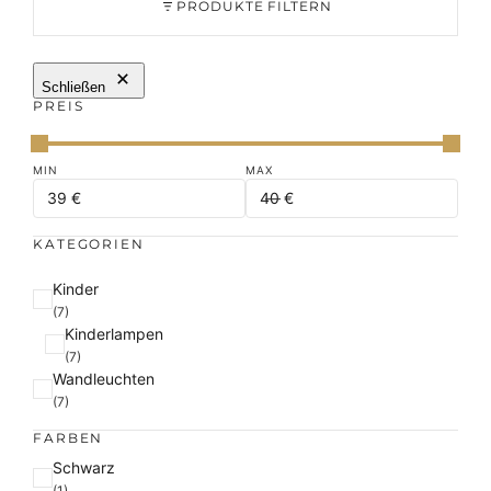
PRODUKTE FILTERN
Schließen
PREIS
KATEGORIEN
K
Kinder
a
(7)
Kinderlampen
t
(7)
e
Wandleuchten
g
(7)
o
r
FARBEN
i
F
Schwarz
e
a
(1)