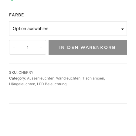
FARBE
T
IN DEN WARENKORB
−
+
r
a
g
b
SKU:
CHERRY
a
Category:
Aussenleuchten
, 
Wandleuchten
, 
Tischlampen
, 
r
Hängeleuchten
, 
LED Beleuchtung
e
L
E
D
-
A
k