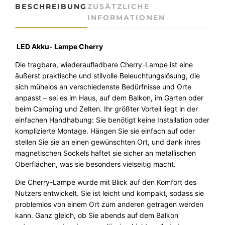
k
BESCHREIBUNG
ZUSÄTZLICHE
u
INFORMATIONEN
L
a
m
LED Akku- Lampe Cherry
p
Die tragbare, wiederaufladbare Cherry-Lampe ist eine
e
äußerst praktische und stilvolle Beleuchtungslösung, die
C
sich mühelos an verschiedenste Bedürfnisse und Orte
h
anpasst – sei es im Haus, auf dem Balkon, im Garten oder
e
beim Camping und Zelten. Ihr größter Vorteil liegt in der
r
einfachen Handhabung: Sie benötigt keine Installation oder
r
komplizierte Montage. Hängen Sie sie einfach auf oder
y
stellen Sie sie an einen gewünschten Ort, und dank ihres
N
magnetischen Sockels haftet sie sicher an metallischen
e
Oberflächen, was sie besonders vielseitig macht.
w
g
Die Cherry-Lampe wurde mit Blick auf den Komfort des
a
Nutzers entwickelt. Sie ist leicht und kompakt, sodass sie
r
problemlos von einem Ort zum anderen getragen werden
d
kann. Ganz gleich, ob Sie abends auf dem Balkon
e