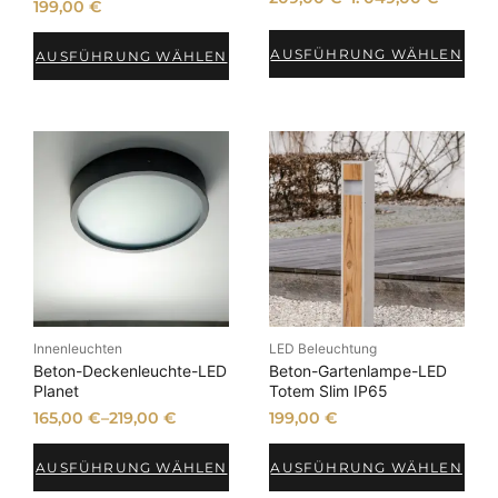
199,00
€
AUSFÜHRUNG WÄHLEN
AUSFÜHRUNG WÄHLEN
Innenleuchten
LED Beleuchtung
Beton-Deckenleuchte-LED
Beton-Gartenlampe-LED
Planet
Totem Slim IP65
165,00
€
–
219,00
€
199,00
€
AUSFÜHRUNG WÄHLEN
AUSFÜHRUNG WÄHLEN