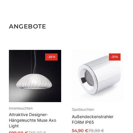
ANGEBOTE
Produkt
Produkt
-20%
-31%
im
im
Angebot
Angebot
Innenleuchten
Spotleuchten
Attraktive Designer-
Außendeckenstrahler
Hängeleuchte Muse Axo
FORM IP65
Light
54,90
€
79,90
€
599,00
€
749,00
€