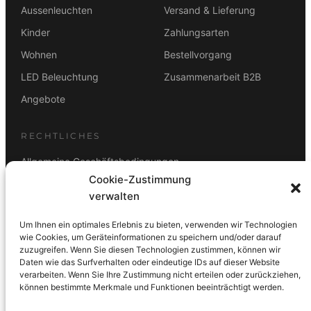
Aussenleuchten
Versand & Lieferung
Kinder
Zahlungsarten
Wohnen
Bestellvorgang
LED Beleuchtung
Zusammenarbeit B2B
Angebote
RECHTLICHES
Allgemeine Geschäftsbedingungen
Cookie-Zustimmung
Datenschutz
verwalten
Impressum
Um Ihnen ein optimales Erlebnis zu bieten, verwenden wir Technologien
Rücktrittsbelehrung
wie Cookies, um Geräteinformationen zu speichern und/oder darauf
zuzugreifen. Wenn Sie diesen Technologien zustimmen, können wir
ZAHLUNGSARTEN
Daten wie das Surfverhalten oder eindeutige IDs auf dieser Website
verarbeiten. Wenn Sie Ihre Zustimmung nicht erteilen oder zurückziehen,
Vorkasse
Visa
Mastercard
Link
PayPal
G-Pay
können bestimmte Merkmale und Funktionen beeinträchtigt werden.
Apple Pay
Klarna