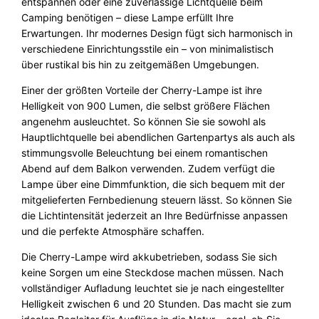
entspannen oder eine zuverlässige Lichtquelle beim
n
Camping benötigen – diese Lampe erfüllt Ihre
M
Erwartungen. Ihr modernes Design fügt sich harmonisch in
e
verschiedene Einrichtungsstile ein – von minimalistisch
n
über rustikal bis hin zu zeitgemäßen Umgebungen.
g
e
Einer der größten Vorteile der Cherry-Lampe ist ihre
Helligkeit von 900 Lumen, die selbst größere Flächen
angenehm ausleuchtet. So können Sie sie sowohl als
Hauptlichtquelle bei abendlichen Gartenpartys als auch als
stimmungsvolle Beleuchtung bei einem romantischen
Abend auf dem Balkon verwenden. Zudem verfügt die
Lampe über eine Dimmfunktion, die sich bequem mit der
mitgelieferten Fernbedienung steuern lässt. So können Sie
die Lichtintensität jederzeit an Ihre Bedürfnisse anpassen
und die perfekte Atmosphäre schaffen.
Die Cherry-Lampe wird akkubetrieben, sodass Sie sich
keine Sorgen um eine Steckdose machen müssen. Nach
vollständiger Aufladung leuchtet sie je nach eingestellter
Helligkeit zwischen 6 und 20 Stunden. Das macht sie zum