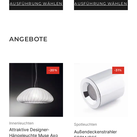
AUSFÜHRUNG WÄHLEN
AUSFÜHRUNG WÄHLEN
ANGEBOTE
Produkt
Produkt
-20%
-31%
im
im
Angebot
Angebot
Innenleuchten
Spotleuchten
Attraktive Designer-
Außendeckenstrahler
Hängeleuchte Muse Axo