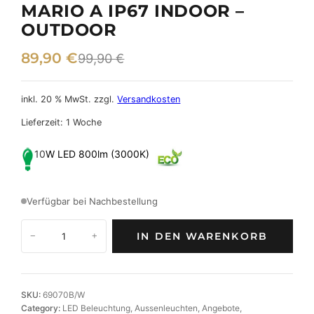
MARIO A IP67 INDOOR –
OUTDOOR
U
A
89,90
€
99,90
€
r
k
s
t
inkl. 20 % MwSt.
zzgl.
Versandkosten
p
u
Lieferzeit:
1 Woche
r
e
10
W LED 800lm (3000K)
ü
l
n
l
Verfügbar bei Nachbestellung
g
e
L
l
r
IN DEN WARENKORB
−
+
E
i
P
D
-
c
r
B
SKU:
69070B/W
h
e
o
Category:
LED Beleuchtung
, 
Aussenleuchten
, 
Angebote
, 