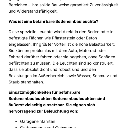
9
Bereichen – ihre solide Bauweise garantiert Zuverlässigkeit
A
und Widerstandsfähigkeit.
I
0
P
Was ist eine befahrbare Bodeneinbauleuchte?
6
€
7
Diese spezielle Leuchte wird direkt in den Boden oder in
I
befestigte Flächen wie Pflasterstein oder Beton
n
eingelassen. Ihr größter Vorteil ist die hohe Belastbarkeit:
d
Sie können problemlos mit dem Auto, Motorrad oder
o
Fahrrad darüber fahren oder sie begehen, ohne Schäden
o
befürchten zu müssen. Die Leuchten sind so konstruiert,
r
dass sie absolut dicht und robust sind und den
–
Belastungen im Außenbereich sowie Wasser, Schmutz und
O
Staub standhalten.
u
Einsatzmöglichkeiten für befahrbare
t
Bodeneinbauleuchten Bodeneinbauleuchten sind
d
äußerst vielseitig einsetzbar. Sie eignen sich
o
hervorragend zur Beleuchtung von:
o
r
Garageneinfahrten
M
Gartenwegen und Gehwegen