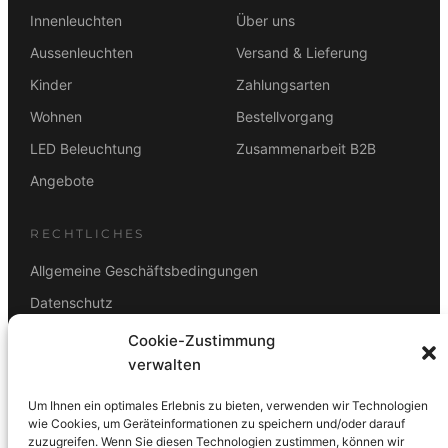
Innenleuchten
Über uns
Aussenleuchten
Versand & Lieferung
Kinder
Zahlungsarten
Wohnen
Bestellvorgang
LED Beleuchtung
Zusammenarbeit B2B
Angebote
RECHTLICHES
Allgemeine Geschäftsbedingungen
Datenschutz
Impressum
Cookie-Zustimmung
verwalten
Rücktrittsbelehrung
Um Ihnen ein optimales Erlebnis zu bieten, verwenden wir Technologien
ZAHLUNGSARTEN
wie Cookies, um Geräteinformationen zu speichern und/oder darauf
Vorkasse
Visa
Mastercard
Link
PayPal
G-Pay
zuzugreifen. Wenn Sie diesen Technologien zustimmen, können wir