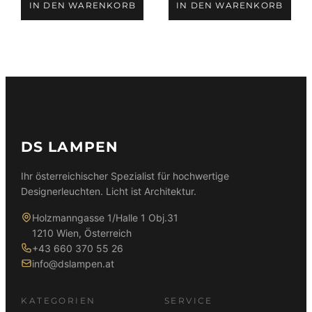
IN DEN WARENKORB
IN DEN WARENKORB
war:
ist:
war:
ist:
59,90 €
39,90 €.
89,90 €
79,90 €.
DS LAMPEN
Ihr österreichischer Spezialist für hochwertige
Designerleuchten. Licht ist Architektur.
Holzmanngasse 1/Halle 1 Obj.31
1210 Wien, Österreich
+43 660 370 55 26
info@dslampen.at
KATEGORIEN
SERVICE