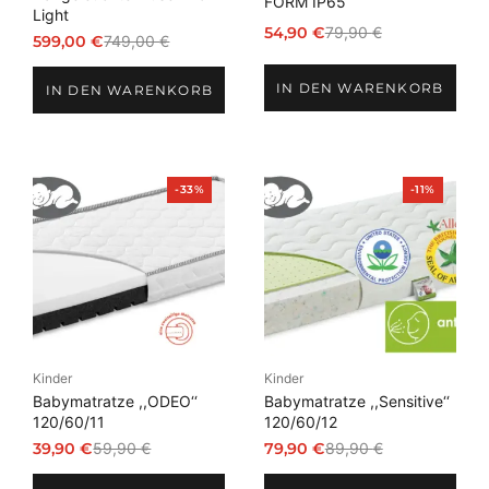
FORM IP65
Light
54,90
€
79,90
€
599,00
€
749,00
€
Ursprünglicher
Aktueller
Ursprünglicher
Aktueller
Preis
Preis
Preis
Preis
IN DEN WARENKORB
war:
ist:
IN DEN WARENKORB
war:
ist:
79,90 €
54,90 €.
749,00 €
599,00 €.
Produkt
Produkt
-33%
-11%
im
im
Angebot
Angebot
Kinder
Kinder
Babymatratze ,,ODEO‘‘
Babymatratze ,,Sensitive‘‘
120/60/11
120/60/12
39,90
€
59,90
€
79,90
€
89,90
€
Ursprünglicher
Aktueller
Ursprünglicher
Aktueller
Preis
Preis
Preis
Preis