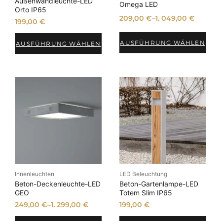
Außenwandleuchte-LED
Omega LED
Orto IP65
209,00
€
–
1. 049,00
€
199,00
€
AUSFÜHRUNG WÄHLEN
AUSFÜHRUNG WÄHLEN
Innenleuchten
LED Beleuchtung
Beton-Deckenleuchte-LED
Beton-Gartenlampe-LED
GEO
Totem Slim IP65
249,00
€
–
1. 299,00
€
199,00
€