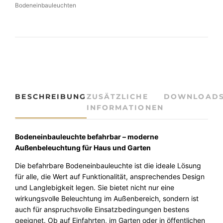
d
Bodeneinbauleuchten
e
i
e
r
s
n
e
P
i
i
r
s
n
b
e
t
a
i
:
u
BESCHREIBUNG
ZUSÄTZLICHE
DOWNLOAD
s
8
l
INFORMATIONEN
e
w
9
u
a
,
c
Bodeneinbauleuchte befahrbar – moderne
h
Außenbeleuchtung für Haus und Garten
r
9
t
Die befahrbare Bodeneinbauleuchte ist die ideale Lösung
:
0
e
für alle, die Wert auf Funktionalität, ansprechendes Design
M
9
und Langlebigkeit legen. Sie bietet nicht nur eine
A
9
€
wirkungsvolle Beleuchtung im Außenbereich, sondern ist
R
auch für anspruchsvolle Einsatzbedingungen bestens
I
,
.
geeignet. Ob auf Einfahrten, im Garten oder in öffentlichen
O