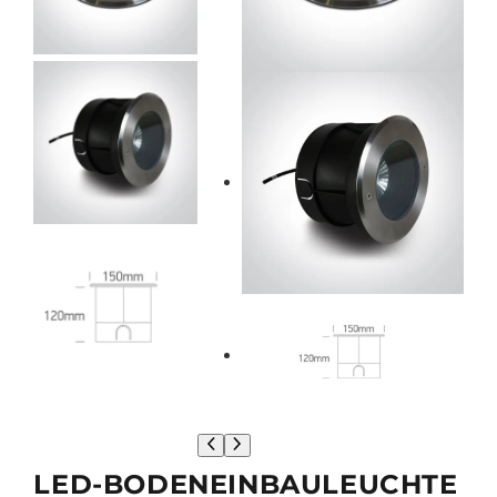
o
t
LED-BODENEINBAULEUCHTE