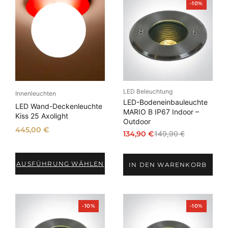
P
-10%
r
o
d
u
k
t
i
m
A
n
LED Beleuchtung
g
Innenleuchten
e
LED-Bodeneinbauleuchte
LED Wand-Deckenleuchte
b
MARIO B IP67 Indoor –
Kiss 25 Axolight
o
Outdoor
t
445,00
€
134,90
€
149,90
€
U
A
r
k
s
t
AUSFÜHRUNG WÄHLEN
IN DEN WARENKORB
p
u
r
e
ü
l
n
l
P
P
-10%
-10%
r
r
g
e
o
o