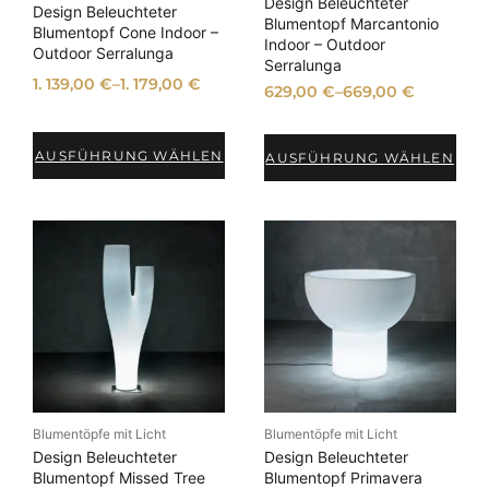
Design Beleuchteter
r
s
r
s
Design Beleuchteter
Blumentopf Marcantonio
e
t
e
t
Blumentopf Cone Indoor –
Indoor – Outdoor
Outdoor Serralunga
i
:
i
:
Serralunga
s
7
s
4
1. 139,00
€
–
1. 179,00
€
629,00
€
–
669,00
€
w
1
w
9
a
,
a
,
r
9
r
5
AUSFÜHRUNG WÄHLEN
AUSFÜHRUNG WÄHLEN
:
0
:
0
7
5
9
€
4
€
,
.
,
.
9
9
0
0
€
€
Blumentöpfe mit Licht
Blumentöpfe mit Licht
Design Beleuchteter
Design Beleuchteter
Blumentopf Missed Tree
Blumentopf Primavera