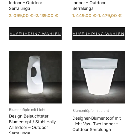
Indoor – Outdoor
Indoor – Outdoor
Serralunga
Serralunga
2. 099,00
€
–
2. 139,00
€
1. 449,00
€
–
1. 479,00
€
AUSFÜHRUNG WÄHLEN
AUSFÜHRUNG WÄHLEN
Blumentöpfe mit Licht
Blumentöpfe mit Licht
Design Beleuchteter
Designer-Blumentopf mit
Blumentopf / Stuhl Holly
Licht Vas- Two Indoor –
All Indoor – Outdoor
Outdoor Serralunga
Serralunga