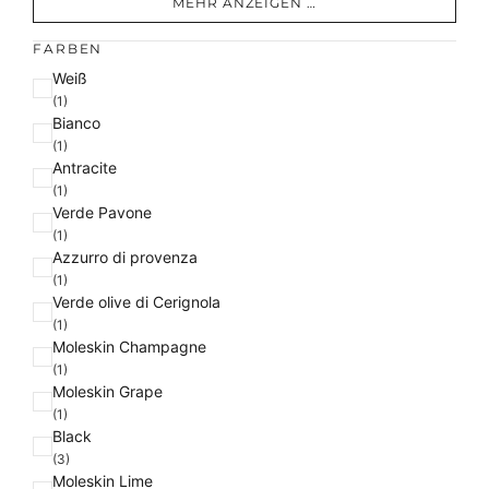
MEHR ANZEIGEN …
FARBEN
F
Weiß
a
(1)
Bianco
r
(1)
b
Antracite
e
(1)
Verde Pavone
(1)
Azzurro di provenza
(1)
Verde olive di Cerignola
(1)
Moleskin Champagne
(1)
Moleskin Grape
(1)
Black
(3)
Moleskin Lime