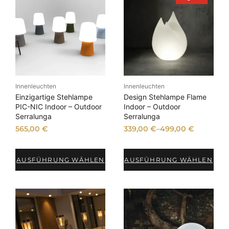
r
o
d
u
k
t
i
m
A
n
Innenleuchten
Innenleuchten
g
e
Einzigartige Stehlampe
Design Stehlampe Flame
b
PIC-NIC Indoor – Outdoor
Indoor – Outdoor
o
Serralunga
Serralunga
t
565,00
€
339,00
€
–
499,00
€
AUSFÜHRUNG WÄHLEN
AUSFÜHRUNG WÄHLEN