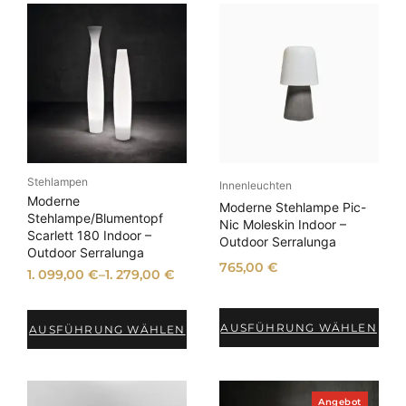
Stehlampen
Innenleuchten
Moderne
Moderne Stehlampe Pic-
Stehlampe/Blumentopf
Nic Moleskin Indoor –
Scarlett 180 Indoor –
Outdoor Serralunga
Outdoor Serralunga
765,00
€
1. 099,00
€
–
1. 279,00
€
AUSFÜHRUNG WÄHLEN
AUSFÜHRUNG WÄHLEN
P
Angebot