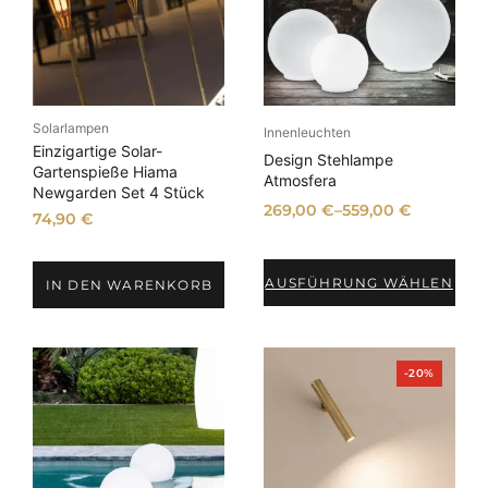
Solarlampen
Innenleuchten
Einzigartige Solar-
Design Stehlampe
Gartenspieße Hiama
Atmosfera
Newgarden Set 4 Stück
269,00
€
–
559,00
€
74,90
€
AUSFÜHRUNG WÄHLEN
IN DEN WARENKORB
P
-20%
r
o
d
u
k
t