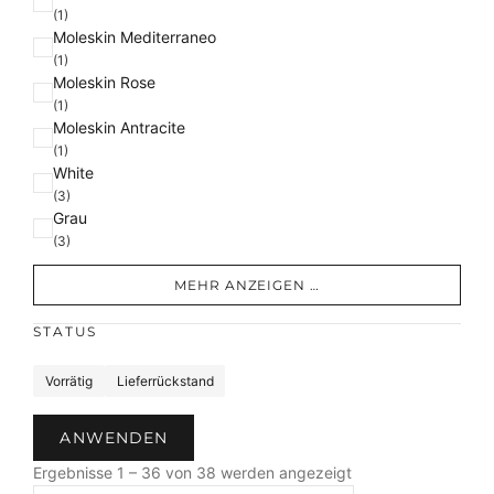
(1)
Moleskin Mediterraneo
(1)
Moleskin Rose
(1)
Moleskin Antracite
(1)
White
(3)
Grau
(3)
MEHR ANZEIGEN …
STATUS
S
Vorrätig
Lieferrückstand
t
a
ANWENDEN
t
N
u
Ergebnisse 1 – 36 von 38 werden angezeigt