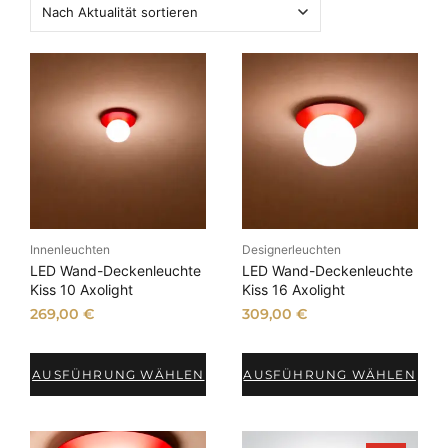
a
s
c
h
A
k
t
u
a
l
i
t
ä
Innenleuchten
Designerleuchten
t
LED Wand-Deckenleuchte
LED Wand-Deckenleuchte
s
Kiss 10 Axolight
Kiss 16 Axolight
o
269,00
€
309,00
€
r
t
AUSFÜHRUNG WÄHLEN
AUSFÜHRUNG WÄHLEN
i
e
r
t