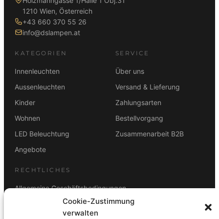
Holzmanngasse 1/Halle 1 Obj.31
1210 Wien, Österreich
+43 660 370 55 26
info@dslampen.at
KATEGORIEN
SERVICE
Innenleuchten
Über uns
Aussenleuchten
Versand & Lieferung
Kinder
Zahlungsarten
Wohnen
Bestellvorgang
LED Beleuchtung
Zusammenarbeit B2B
Angebote
RECHTLICHES
Allgemeine Geschäftsbedingungen
Cookie-Zustimmung
Datenschutz
verwalten