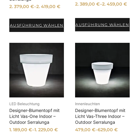
2. 389,00
€
–
2. 459,00
€
2. 379,00
€
–
2. 419,00
€
AUSFÜHRUNG WÄHLEN
AUSFÜHRUNG WÄHLEN
LED Beleuchtung
Innenleuchten
Designer-Blumentopf mit
Designer-Blumentopf mit
Licht Vas-One Indoor –
Licht Vas-Three Indoor –
Outdoor Serralunga
Outdoor Serralunga
1. 189,00
€
–
1. 229,00
€
479,00
€
–
629,00
€