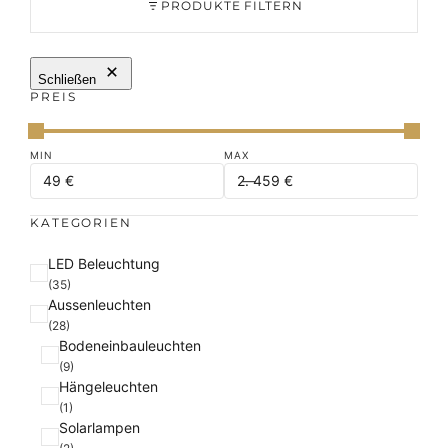
PRODUKTE FILTERN
Schließen
PREIS
KATEGORIEN
K
LED Beleuchtung
a
(35)
Aussenleuchten
t
(28)
e
Bodeneinbauleuchten
g
(9)
o
Hängeleuchten
r
(1)
i
Solarlampen
e