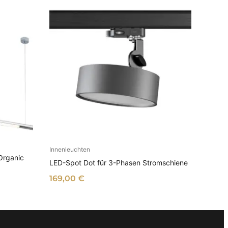
a
,
r
5
:
0
5
4
€
,
.
9
0
€
EN
Innenleuchten
AUSFÜHRUNG WÄHLEN
Organic
LED-Spot Dot für 3-Phasen Stromschiene
169,00
€