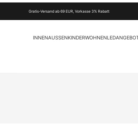
Gratis-Versand ab 69 EUR, Vorkasse 3% Rabatt
INNEN
AUSSEN
KINDER
WOHNEN
LED
ANGEBO