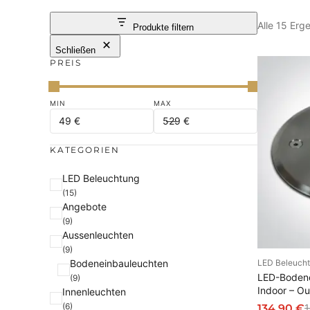
Alle 15 Er
Produkte filtern
Schließen
PREIS
KATEGORIEN
K
LED Beleuchtung
(15)
a
Angebote
t
(9)
e
Aussenleuchten
g
(9)
Bodeneinbauleuchten
LED Beleuch
o
I
LED-Bodene
(9)
r
Indoor – O
Innenleuchten
i
(6)
134,90
€