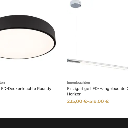
a
,
r
9
:
0
7
9
€
,
.
9
0
€
ten
Innenleuchten
N DEN WARENKORB
AUSFÜHRUNG WÄHL
 LED-Deckenleuchte Roundy
Einzigartige LED-Hängeleuchte 
Horizon
235,00
€
–
519,00
€