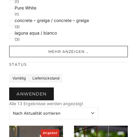
(1)
Pure White
(1)
concrete – greige / concrete – greige
(3)
laguna aqua / bianco
(3)
MEHR ANZEIGEN …
STATUS
S
Vorrätig
Lieferrückstand
t
a
ANWENDEN
t
N
u
Alle 13 Ergebnisse werden angezeigt
a
s
c
h
A
P
Angebot
k