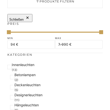
PRODUKTE FILTERN
Schließen
PREIS
KATEGORIEN
K
Innenleuchten
a
(13)
Betonlampen
t
(2)
e
Deckenleuchten
g
(5)
o
Designerleuchten
r
(11)
i
Hängeleuchten
e