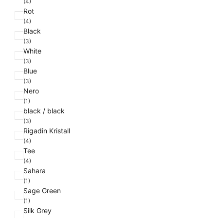
a
(4)
Rot
r
(4)
b
Black
e
(3)
White
(3)
Blue
(3)
Nero
(1)
black / black
(3)
Rigadin Kristall
(4)
Tee
(4)
Sahara
(1)
Sage Green
(1)
Silk Grey