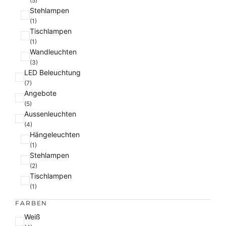
(5)
Stehlampen
(1)
Tischlampen
(1)
Wandleuchten
(3)
LED Beleuchtung
(7)
Angebote
(5)
Aussenleuchten
(4)
Hängeleuchten
(1)
Stehlampen
(2)
Tischlampen
(1)
FARBEN
F
Weiß