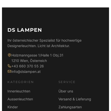
:
0
:
0
r
e
6
,
9
,
ü
l
.
0
.
0
n
l
2
0
9
0
g
e
1
9
l
r
9
€
DS LAMPEN
0
€
i
P
,
.
,
.
c
r
0
Ihr österreichischer Spezialist für hochwertige
0
h
e
0
Designerleuchten. Licht ist Architektur.
0
e
i
r
s
Holzmanngasse 1/Halle 1 Obj.31
€
€
P
i
1210 Wien, Österreich
r
s
+43 660 370 55 26
e
t
info@dslampen.at
i
:
s
6
KATEGORIEN
SERVICE
w
.
a
3
Innenleuchten
Über uns
r
5
Aussenleuchten
Versand & Lieferung
:
0
Kinder
Zahlungsarten
7
,