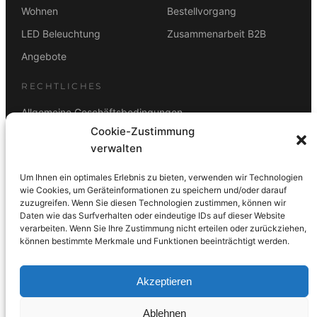
.
0
Wohnen
Bestellvorgang
9
0
LED Beleuchtung
Zusammenarbeit B2B
9
0
€
Angebote
,
.
0
RECHTLICHES
0
Allgemeine Geschäftsbedingungen
€
Cookie-Zustimmung
Datenschutz
verwalten
Impressum
Um Ihnen ein optimales Erlebnis zu bieten, verwenden wir Technologien
Rücktrittsbelehrung
wie Cookies, um Geräteinformationen zu speichern und/oder darauf
zuzugreifen. Wenn Sie diesen Technologien zustimmen, können wir
ZAHLUNGSARTEN
Daten wie das Surfverhalten oder eindeutige IDs auf dieser Website
verarbeiten. Wenn Sie Ihre Zustimmung nicht erteilen oder zurückziehen,
Vorkasse
Visa
Mastercard
Link
PayPal
G-Pay
können bestimmte Merkmale und Funktionen beeinträchtigt werden.
Apple Pay
Klarna
Akzeptieren
Ablehnen