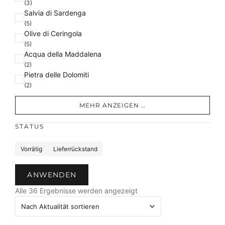
(3)
Salvia di Sardenga
(5)
Olive di Ceringola
(5)
Acqua della Maddalena
(2)
Pietra delle Dolomiti
(2)
MEHR ANZEIGEN …
STATUS
S
Vorrätig
Lieferrückstand
t
a
ANWENDEN
t
N
u
Alle 36 Ergebnisse werden angezeigt
a
s
c
h