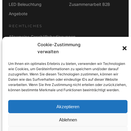
LED Beleuchtung
Zusammenarbeit B2B
Angebote
RECHTLICHES
Allgemeine Geschäftsbedingungen
Cookie-Zustimmung
Datenschutz
verwalten
Impressum
Um Ihnen ein optimales Erlebnis zu bieten, verwenden wir Technologien
Rücktrittsbelehrung
wie Cookies, um Geräteinformationen zu speichern und/oder darauf
zuzugreifen. Wenn Sie diesen Technologien zustimmen, können wir
ZAHLUNGSARTEN
Daten wie das Surfverhalten oder eindeutige IDs auf dieser Website
verarbeiten. Wenn Sie Ihre Zustimmung nicht erteilen oder zurückziehen,
Vorkasse
Visa
Mastercard
Link
PayPal
G-Pay
können bestimmte Merkmale und Funktionen beeinträchtigt werden.
Apple Pay
Klarna
Akzeptieren
Ablehnen
© 2026 DS Lampen GmbH. Alle Rechte vorbehalten.