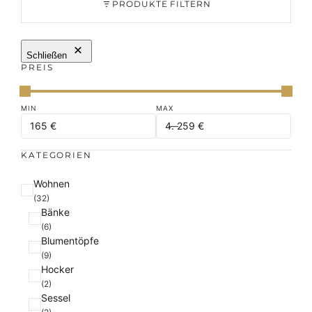
PRODUKTE FILTERN
Schließen
PREIS
KATEGORIEN
K
Wohnen
a
(32)
Bänke
t
(6)
e
Blumentöpfe
g
(9)
o
Hocker
r
(2)
i
Sessel
e