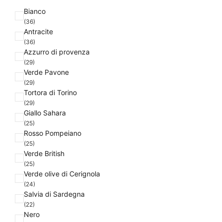
F
Bianco
a
(36)
Antracite
r
(36)
b
Azzurro di provenza
e
(29)
Verde Pavone
(29)
Tortora di Torino
(29)
Giallo Sahara
(25)
Rosso Pompeiano
(25)
Verde British
(25)
Verde olive di Cerignola
(24)
Salvia di Sardegna
(22)
Nero