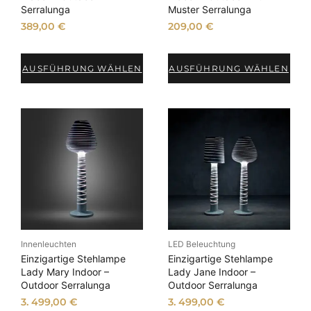
Serralunga
Muster Serralunga
389,00
€
209,00
€
AUSFÜHRUNG WÄHLEN
AUSFÜHRUNG WÄHLEN
Innenleuchten
LED Beleuchtung
Einzigartige Stehlampe
Einzigartige Stehlampe
Lady Mary Indoor –
Lady Jane Indoor –
Outdoor Serralunga
Outdoor Serralunga
3. 499,00
€
3. 499,00
€