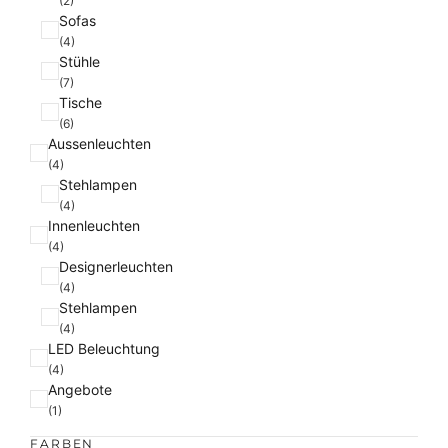
(2)
Sofas
(4)
Stühle
(7)
Tische
(6)
Aussenleuchten
(4)
Stehlampen
(4)
Innenleuchten
(4)
Designerleuchten
(4)
Stehlampen
(4)
LED Beleuchtung
(4)
Angebote
(1)
FARBEN