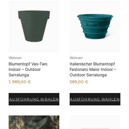
A
k
t
u
a
l
i
t
ä
Wohnen
Wohnen
t
Blumentopf Vas-Two
Italienischer Blumentopf
s
Indoor – Outdoor
Festonato Maior Indoor –
Serralunga
Outdoor Serralunga
o
r
1. 989,00
€
589,00
€
t
i
AUSFÜHRUNG WÄHLEN
AUSFÜHRUNG WÄHLEN
e
r
t