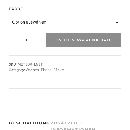
FARBE
M
IN DEN WARENKORB
−
+
o
d
e
r
SKU:
METEOR-M/ST
n
Category:
Wohnen
, 
Tische
, 
Bänke
C
o
u
c
h
t
i
s
BESCHREIBUNG
ZUSÄTZLICHE
c
INFORMATIONEN