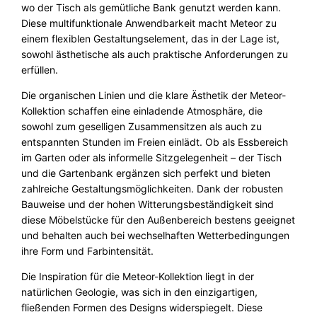
wo der Tisch als gemütliche Bank genutzt werden kann.
d
Diese multifunktionale Anwendbarkeit macht Meteor zu
o
einem flexiblen Gestaltungselement, das in der Lage ist,
o
sowohl ästhetische als auch praktische Anforderungen zu
r
erfüllen.
–
O
Die organischen Linien und die klare Ästhetik der Meteor-
u
Kollektion schaffen eine einladende Atmosphäre, die
t
sowohl zum geselligen Zusammensitzen als auch zu
d
entspannten Stunden im Freien einlädt. Ob als Essbereich
o
im Garten oder als informelle Sitzgelegenheit – der Tisch
o
und die Gartenbank ergänzen sich perfekt und bieten
r
zahlreiche Gestaltungsmöglichkeiten. Dank der robusten
S
Bauweise und der hohen Witterungsbeständigkeit sind
e
diese Möbelstücke für den Außenbereich bestens geeignet
r
und behalten auch bei wechselhaften Wetterbedingungen
r
ihre Form und Farbintensität.
a
Die Inspiration für die Meteor-Kollektion liegt in der
l
natürlichen Geologie, was sich in den einzigartigen,
u
fließenden Formen des Designs widerspiegelt. Diese
n