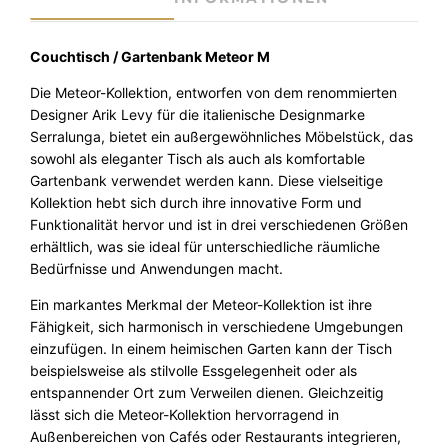
h
/
G
Couchtisch / Gartenbank Meteor M
a
Die Meteor-Kollektion, entworfen von dem renommierten
r
Designer Arik Levy für die italienische Designmarke
t
Serralunga, bietet ein außergewöhnliches Möbelstück, das
e
sowohl als eleganter Tisch als auch als komfortable
n
Gartenbank verwendet werden kann. Diese vielseitige
b
Kollektion hebt sich durch ihre innovative Form und
a
Funktionalität hervor und ist in drei verschiedenen Größen
n
erhältlich, was sie ideal für unterschiedliche räumliche
k
Bedürfnisse und Anwendungen macht.
M
e
Ein markantes Merkmal der Meteor-Kollektion ist ihre
t
Fähigkeit, sich harmonisch in verschiedene Umgebungen
e
einzufügen. In einem heimischen Garten kann der Tisch
o
beispielsweise als stilvolle Essgelegenheit oder als
r
entspannender Ort zum Verweilen dienen. Gleichzeitig
M
lässt sich die Meteor-Kollektion hervorragend in
I
Außenbereichen von Cafés oder Restaurants integrieren,
n