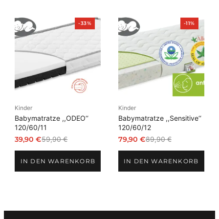
Produkt
Produkt
-33%
-11%
im
im
Angebot
Angebot
Kinder
Kinder
Babymatratze ,,ODEO‘‘
Babymatratze ,,Sensitive‘‘
120/60/11
120/60/12
39,90
€
59,90
€
79,90
€
89,90
€
Ursprünglicher
Aktueller
Ursprünglicher
Aktueller
Preis
Preis
Preis
Preis
IN DEN WARENKORB
IN DEN WARENKORB
war:
ist:
war:
ist:
59,90 €
39,90 €.
89,90 €
79,90 €.