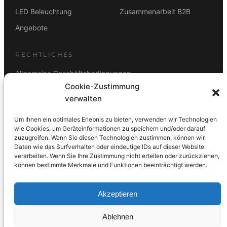
LED Beleuchtung
Zusammenarbeit B2B
Angebote
RECHTLICHES
Allgemeine Geschäftsbedingungen
Cookie-Zustimmung
Datenschutz
verwalten
Impressum
Um Ihnen ein optimales Erlebnis zu bieten, verwenden wir Technologien
Rücktrittsbelehrung
wie Cookies, um Geräteinformationen zu speichern und/oder darauf
zuzugreifen. Wenn Sie diesen Technologien zustimmen, können wir
ZAHLUNGSARTEN
Daten wie das Surfverhalten oder eindeutige IDs auf dieser Website
verarbeiten. Wenn Sie Ihre Zustimmung nicht erteilen oder zurückziehen,
Vorkasse
Visa
Mastercard
Link
PayPal
G-Pay
können bestimmte Merkmale und Funktionen beeinträchtigt werden.
Apple Pay
Klarna
Akzeptieren
Ablehnen