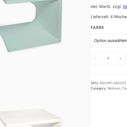
inkl. MwSt.
zzgl.
V
Lieferzeit:
4 Woche
FARBE
D
−
+
e
s
i
SKU:
AQUAPLANO/ST
g
Category:
Wohnen
, 
Ti
n
B
e
i
s
t