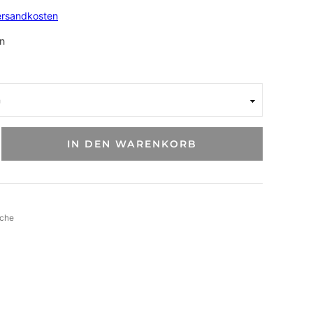
ersandkosten
n
IN DEN WARENKORB
sche