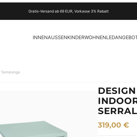
Gratis-Versand ab 69 EUR, Vorkasse 3% Rabatt
INNEN
AUSSEN
KINDER
WOHNEN
LED
ANGEBO
r Serralunga
DESIGN
INDOOR
SERRA
319,00
€