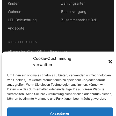
Kinder
Zahlungsarten
Wohnen
Bestellvorgang
LED Beleuchtung
Zusammenarbeit B2B
Angebote
RECHTLICHES
Allgemeine Geschäftsbedingungen
Cookie-Zustimmung
Datenschutz
verwalten
Impressum
Um Ihnen ein optimales Erlebnis zu bieten, verwenden wir Technologien
Rücktrittsbelehrung
wie Cookies, um Geräteinformationen zu speichern und/oder darauf
zuzugreifen. Wenn Sie diesen Technologien zustimmen, können wir
ZAHLUNGSARTEN
Daten wie das Surfverhalten oder eindeutige IDs auf dieser Website
verarbeiten. Wenn Sie Ihre Zustimmung nicht erteilen oder zurückziehen,
Vorkasse
Visa
Mastercard
Link
PayPal
G-Pay
können bestimmte Merkmale und Funktionen beeinträchtigt werden.
Apple Pay
Klarna
Akzeptieren