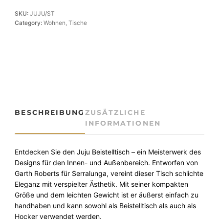
g
SKU:
JUJU/ST
n
Category:
Wohnen
, 
Tische
B
e
i
s
t
e
l
l
BESCHREIBUNG
ZUSÄTZLICHE
t
INFORMATIONEN
i
s
c
Entdecken Sie den Juju Beistelltisch – ein Meisterwerk des
h
Designs für den Innen- und Außenbereich. Entworfen von
J
Garth Roberts für Serralunga, vereint dieser Tisch schlichte
u
Eleganz mit verspielter Ästhetik. Mit seiner kompakten
j
Größe und dem leichten Gewicht ist er äußerst einfach zu
u
handhaben und kann sowohl als Beistelltisch als auch als
I
Hocker verwendet werden.