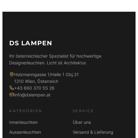
DS LAMPEN
Ihr österreichischer Spezialist für hochwertige
Designerleuchten. Licht ist Architektur.
Holzmanngasse 1/Halle 1 Obj.31
1210 Wien, Österreich
+43 660 370 55 26
info@dslampen.at
KATEGORIEN
SERVICE
Innenleuchten
Über uns
Aussenleuchten
Versand & Lieferung