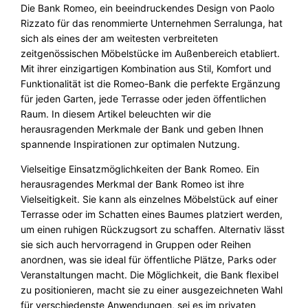
Die Bank Romeo, ein beeindruckendes Design von Paolo
o
Rizzato für das renommierte Unternehmen Serralunga, hat
r
sich als eines der am weitesten verbreiteten
–
zeitgenössischen Möbelstücke im Außenbereich etabliert.
O
Mit ihrer einzigartigen Kombination aus Stil, Komfort und
u
Funktionalität ist die Romeo-Bank die perfekte Ergänzung
t
für jeden Garten, jede Terrasse oder jeden öffentlichen
d
Raum. In diesem Artikel beleuchten wir die
o
herausragenden Merkmale der Bank und geben Ihnen
o
spannende Inspirationen zur optimalen Nutzung.
r
S
Vielseitige Einsatzmöglichkeiten der Bank Romeo. Ein
e
herausragendes Merkmal der Bank Romeo ist ihre
r
Vielseitigkeit. Sie kann als einzelnes Möbelstück auf einer
r
Terrasse oder im Schatten eines Baumes platziert werden,
a
um einen ruhigen Rückzugsort zu schaffen. Alternativ lässt
l
sie sich auch hervorragend in Gruppen oder Reihen
u
anordnen, was sie ideal für öffentliche Plätze, Parks oder
n
Veranstaltungen macht. Die Möglichkeit, die Bank flexibel
g
zu positionieren, macht sie zu einer ausgezeichneten Wahl
a
für verschiedenste Anwendungen, sei es im privaten