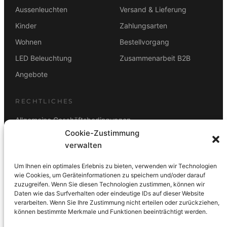
Aussenleuchten
Versand & Lieferung
Kinder
Zahlungsarten
Wohnen
Bestellvorgang
LED Beleuchtung
Zusammenarbeit B2B
Angebote
RECHTLICHES
Allgemeine Geschäftsbedingungen
Cookie-Zustimmung
Datenschutz
verwalten
Impressum
Um Ihnen ein optimales Erlebnis zu bieten, verwenden wir Technologien
Rücktrittsbelehrung
wie Cookies, um Geräteinformationen zu speichern und/oder darauf
zuzugreifen. Wenn Sie diesen Technologien zustimmen, können wir
ZAHLUNGSARTEN
Daten wie das Surfverhalten oder eindeutige IDs auf dieser Website
verarbeiten. Wenn Sie Ihre Zustimmung nicht erteilen oder zurückziehen,
Vorkasse
Visa
Mastercard
Link
PayPal
G-Pay
können bestimmte Merkmale und Funktionen beeinträchtigt werden.
Apple Pay
Klarna