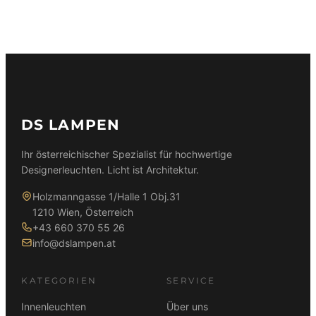
59,90 €
39,90 €.
89,90 €
79,90 €.
DS LAMPEN
Ihr österreichischer Spezialist für hochwertige
Designerleuchten. Licht ist Architektur.
Holzmanngasse 1/Halle 1 Obj.31
1210 Wien, Österreich
+43 660 370 55 26
info@dslampen.at
KATEGORIEN
SERVICE
Innenleuchten
Über uns