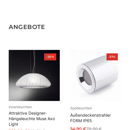
ANGEBOTE
Produkt
Produkt
-20%
-31%
im
im
Angebot
Angebot
Innenleuchten
Spotleuchten
Attraktive Designer-
Außendeckenstrahler
Hängeleuchte Muse Axo
FORM IP65
Light
54,90
€
79,90
€