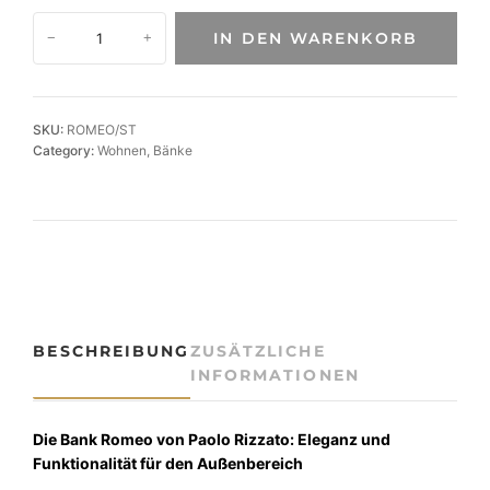
E
IN DEN WARENKORB
−
+
l
e
g
a
SKU:
ROMEO/ST
n
Category:
Wohnen
, 
Bänke
z
B
a
n
k
R
o
m
BESCHREIBUNG
ZUSÄTZLICHE
e
INFORMATIONEN
o
I
n
Die Bank Romeo von Paolo Rizzato: Eleganz und
d
Funktionalität für den Außenbereich
o