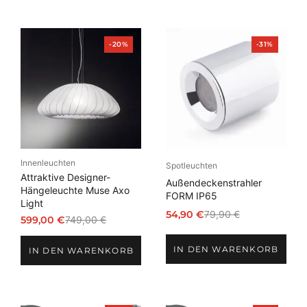
Produkt
Produkt
-20%
-31%
im
im
Angebot
Angebot
Innenleuchten
Spotleuchten
Attraktive Designer-
Außendeckenstrahler
Hängeleuchte Muse Axo
FORM IP65
Light
54,90
€
79,90
€
599,00
€
749,00
€
Ursprünglicher
Aktueller
Ursprünglicher
Aktueller
Preis
Preis
Preis
Preis
IN DEN WARENKORB
war:
ist:
IN DEN WARENKORB
war:
ist:
79,90 €
54,90 €.
749,00 €
599,00 €.