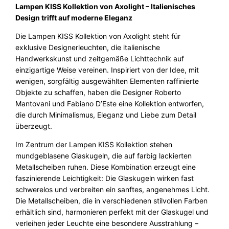
h
Lampen KISS Kollektion von Axolight – Italienisches
t
Design trifft auf moderne Eleganz
e
Die Lampen KISS Kollektion von Axolight steht für
K
exklusive Designerleuchten, die italienische
i
Handwerkskunst und zeitgemäße Lichttechnik auf
s
einzigartige Weise vereinen. Inspiriert von der Idee, mit
s
wenigen, sorgfältig ausgewählten Elementen raffinierte
2
Objekte zu schaffen, haben die Designer Roberto
5
Mantovani und Fabiano D’Este eine Kollektion entworfen,
A
die durch Minimalismus, Eleganz und Liebe zum Detail
x
überzeugt.
o
l
Im Zentrum der Lampen KISS Kollektion stehen
i
mundgeblasene Glaskugeln, die auf farbig lackierten
g
Metallscheiben ruhen. Diese Kombination erzeugt eine
h
faszinierende Leichtigkeit: Die Glaskugeln wirken fast
t
schwerelos und verbreiten ein sanftes, angenehmes Licht.
M
Die Metallscheiben, die in verschiedenen stilvollen Farben
e
erhältlich sind, harmonieren perfekt mit der Glaskugel und
n
verleihen jeder Leuchte eine besondere Ausstrahlung –