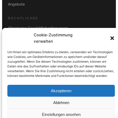
Angebote
RECHTLICHES
Allgemeine Geschäftsbedingungen
Cookie-Zustimmung
Datenschutz
verwalten
Impressum
Um Ihnen ein optimales Erlebnis zu bieten, verwenden wir Technologien
Rücktrittsbelehrung
wie Cookies, um Geräteinformationen zu speichern und/oder darauf
zuzugreifen. Wenn Sie diesen Technologien zustimmen, können wir
ZAHLUNGSARTEN
Daten wie das Surfverhalten oder eindeutige IDs auf dieser Website
verarbeiten. Wenn Sie Ihre Zustimmung nicht erteilen oder zurückziehen,
Vorkasse
Visa
Mastercard
Link
PayPal
G-Pay
können bestimmte Merkmale und Funktionen beeinträchtigt werden.
Apple Pay
Klarna
Akzeptieren
Ablehnen
© 2026 DS Lampen GmbH. Alle Rechte vorbehalten.
Einstellungen ansehen
Made with care in Wien 🇦🇹