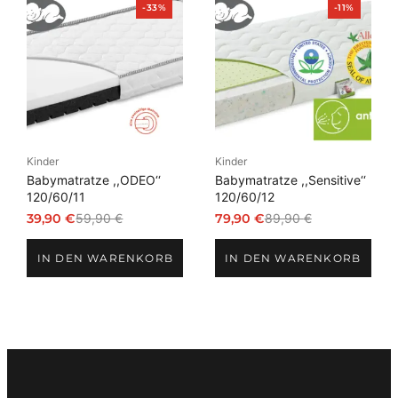
Produkt
Produkt
-33%
-11%
im
im
Angebot
Angebot
Kinder
Kinder
Babymatratze ,,ODEO‘‘
Babymatratze ,,Sensitive‘‘
120/60/11
120/60/12
39,90
€
59,90
€
79,90
€
89,90
€
Ursprünglicher
Aktueller
Ursprünglicher
Aktueller
Preis
Preis
Preis
Preis
IN DEN WARENKORB
IN DEN WARENKORB
war:
ist:
war:
ist:
59,90 €
39,90 €.
89,90 €
79,90 €.