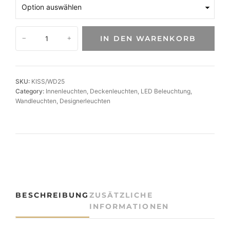
L
IN DEN WARENKORB
−
+
E
D
W
a
SKU:
KISS/WD25
n
Category:
Innenleuchten
, 
Deckenleuchten
, 
LED Beleuchtung
, 
d
Wandleuchten
, 
Designerleuchten
-
D
e
c
k
e
n
l
BESCHREIBUNG
ZUSÄTZLICHE
e
INFORMATIONEN
u
c