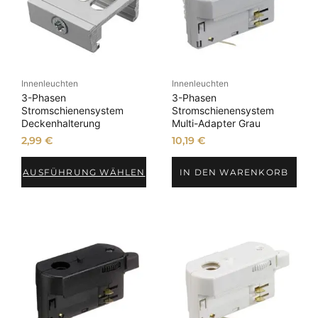
Innenleuchten
Innenleuchten
3-Phasen
3-Phasen
Stromschienensystem
Stromschienensystem
Deckenhalterung
Multi-Adapter Grau
2,99
€
10,19
€
AUSFÜHRUNG WÄHLEN
IN DEN WARENKORB