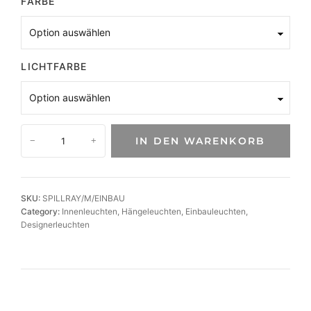
FARBE
LICHTFARBE
E
IN DEN WARENKORB
−
+
l
e
g
a
SKU:
SPILLRAY/M/EINBAU
n
Category:
Innenleuchten
, 
Hängeleuchten
, 
Einbauleuchten
, 
t
Designerleuchten
e
L
E
D
-