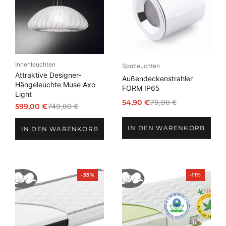
Innenleuchten
Spotleuchten
Attraktive Designer-
Außendeckenstrahler
Hängeleuchte Muse Axo
FORM IP65
Light
54,90
€
79,90
€
599,00
€
749,00
€
Ursprünglicher
Aktueller
Ursprünglicher
Aktueller
Preis
Preis
Preis
Preis
IN DEN WARENKORB
war:
ist:
IN DEN WARENKORB
war:
ist:
79,90 €
54,90 €.
749,00 €
599,00 €.
Produkt
Produkt
-33%
-11%
im
im
Angebot
Angebot