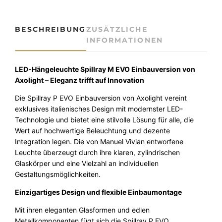
H
ä
n
BESCHREIBUNG
ZUSÄTZLICHE
g
INFORMATIONEN
e
l
e
LED-Hängeleuchte Spillray M EVO Einbauversion von
u
Axolight – Eleganz trifft auf Innovation
c
Die Spillray P EVO Einbauversion von Axolight vereint
h
exklusives italienisches Design mit modernster LED-
t
Technologie und bietet eine stilvolle Lösung für alle, die
e
Wert auf hochwertige Beleuchtung und dezente
E
Integration legen. Die von Manuel Vivian entworfene
i
Leuchte überzeugt durch ihre klaren, zylindrischen
n
Glaskörper und eine Vielzahl an individuellen
b
Gestaltungsmöglichkeiten.
a
u
Einzigartiges Design und flexible Einbaumontage
v
e
Mit ihren eleganten Glasformen und edlen
r
Metallkomponenten fügt sich die Spillray P EVO