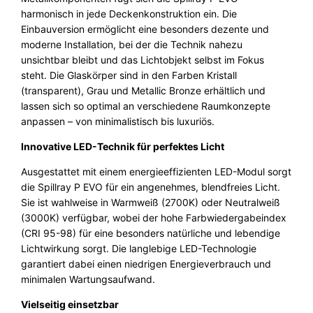
s
harmonisch in jede Deckenkonstruktion ein. Die
i
Einbauversion ermöglicht eine besonders dezente und
o
moderne Installation, bei der die Technik nahezu
n
unsichtbar bleibt und das Lichtobjekt selbst im Fokus
S
steht. Die Glaskörper sind in den Farben Kristall
p
(transparent), Grau und Metallic Bronze erhältlich und
i
lassen sich so optimal an verschiedene Raumkonzepte
l
anpassen – von minimalistisch bis luxuriös.
l
Innovative LED-Technik für perfektes Licht
r
a
Ausgestattet mit einem energieeffizienten LED-Modul sorgt
y
die Spillray P EVO für ein angenehmes, blendfreies Licht.
M
Sie ist wahlweise in Warmweiß (2700K) oder Neutralweiß
E
(3000K) verfügbar, wobei der hohe Farbwiedergabeindex
V
(CRI 95-98) für eine besonders natürliche und lebendige
O
Lichtwirkung sorgt. Die langlebige LED-Technologie
A
garantiert dabei einen niedrigen Energieverbrauch und
x
minimalen Wartungsaufwand.
o
Vielseitig einsetzbar
l