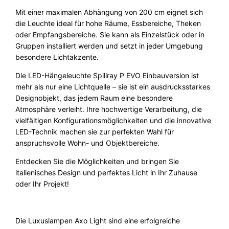
i
Mit einer maximalen Abhängung von 200 cm eignet sich
g
die Leuchte ideal für hohe Räume, Essbereiche, Theken
h
oder Empfangsbereiche. Sie kann als Einzelstück oder in
t
Gruppen installiert werden und setzt in jeder Umgebung
M
besondere Lichtakzente.
e
n
Die LED-Hängeleuchte Spillray P EVO Einbauversion ist
g
mehr als nur eine Lichtquelle – sie ist ein ausdrucksstarkes
e
Designobjekt, das jedem Raum eine besondere
Atmosphäre verleiht. Ihre hochwertige Verarbeitung, die
vielfältigen Konfigurationsmöglichkeiten und die innovative
LED-Technik machen sie zur perfekten Wahl für
anspruchsvolle Wohn- und Objektbereiche.
Entdecken Sie die Möglichkeiten und bringen Sie
italienisches Design und perfektes Licht in Ihr Zuhause
oder Ihr Projekt!
Die Luxuslampen Axo Light sind eine erfolgreiche