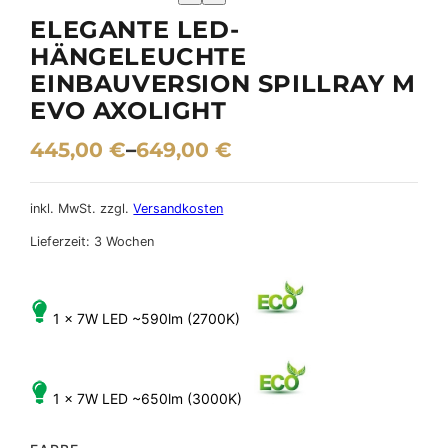
ELEGANTE LED-
HÄNGELEUCHTE
EINBAUVERSION SPILLRAY M
EVO AXOLIGHT
445,00
€
–
649,00
€
inkl. MwSt.
zzgl.
Versandkosten
Lieferzeit:
3 Wochen
1 x 7W LED ~590lm (2700K)
1 x 7W LED ~650lm (3000K)