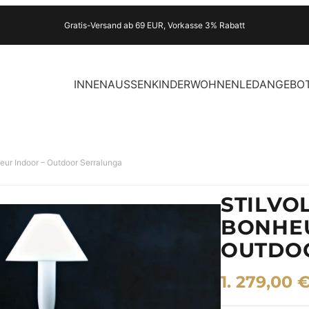
Gratis-Versand ab 69 EUR, Vorkasse 3% Rabatt
INNEN
AUSSEN
KINDER
WOHNEN
LED
ANGEBO
eur Indoor – Outdoor Serralunga
STILVO
BONHEU
OUTDO
1. 279,00