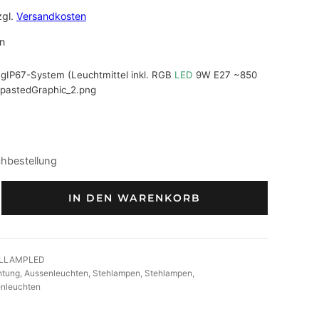
zgl.
Versandkosten
n
IP67-System (Leuchtmittel inkl. RGB
LED
9W E27 ~850
chbestellung
IN DEN WARENKORB
ELLAMPLED
htung
, 
Aussenleuchten
, 
Stehlampen
, 
Stehlampen
, 
enleuchten