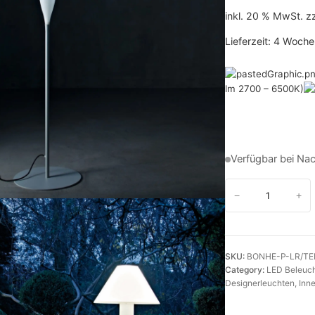
inkl. 20 % MwSt.
z
Lieferzeit:
4 Woche
lm 2700 – 6500K)
Verfügbar bei Na
S
−
+
t
i
l
SKU:
BONHE-P-LR/T
v
Category:
LED Beleuc
o
Designerleuchten
, 
Inn
l
l