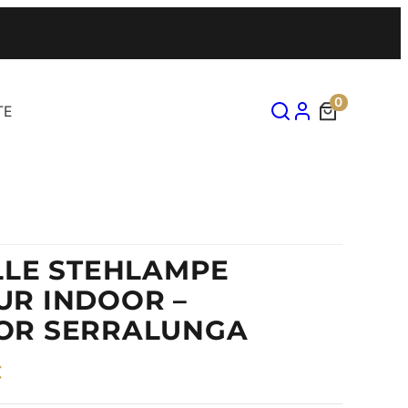
0
TE
LLE STEHLAMPE
R INDOOR –
OR SERRALUNGA
€