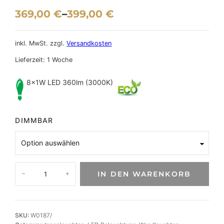
369,00
€
–
399,00
€
inkl. MwSt.
zzgl.
Versandkosten
Lieferzeit:
1 Woche
8×1W LED 360lm (3000K)
DIMMBAR
W
IN DEN WARENKORB
−
+
a
n
d
l
SKU:
W0187/
e