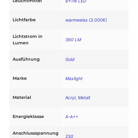
Leuchtmittel
8×1W LED
M
e
n
Lichtfarbe
warmweiss (3.000K)
g
e
Lichtstrom in
360 LM
Lumen
Ausführung
Gold
Marke
Maxlight
Material
Acryl
,
Metall
Energieklasse
A-A++
Anschlussspannung
230