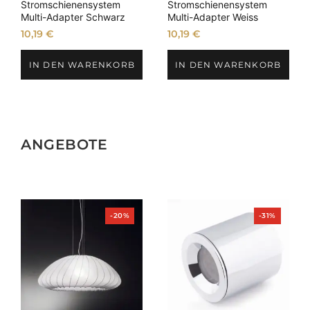
Stromschienensystem
Stromschienensystem
Multi-Adapter Schwarz
Multi-Adapter Weiss
10,19
€
10,19
€
IN DEN WARENKORB
IN DEN WARENKORB
ANGEBOTE
Produkt
Produkt
-20%
-31%
im
im
Angebot
Angebot