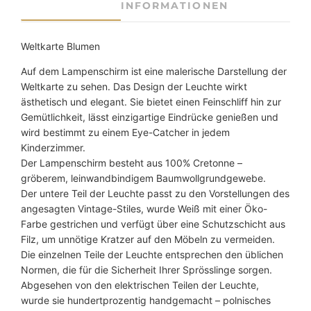
INFORMATIONEN
a
r
t
Weltkarte Blumen
e
Auf dem Lampenschirm ist eine malerische Darstellung der
B
Weltkarte zu sehen. Das Design der Leuchte wirkt
l
ästhetisch und elegant. Sie bietet einen Feinschliff hin zur
u
Gemütlichkeit, lässt einzigartige Eindrücke genießen und
m
wird bestimmt zu einem Eye-Catcher in jedem
e
Kinderzimmer.
n
Der Lampenschirm besteht aus 100% Cretonne –
G
gröberem, leinwandbindigem Baumwollgrundgewebe.
r
Der untere Teil der Leuchte passt zu den Vorstellungen des
o
angesagten Vintage-Stiles, wurde Weiß mit einer Öko-
ß
Farbe gestrichen und verfügt über eine Schutzschicht aus
M
Filz, um unnötige Kratzer auf den Möbeln zu vermeiden.
e
Die einzelnen Teile der Leuchte entsprechen den üblichen
n
Normen, die für die Sicherheit Ihrer Sprösslinge sorgen.
g
Abgesehen von den elektrischen Teilen der Leuchte,
e
wurde sie hundertprozentig handgemacht – polnisches