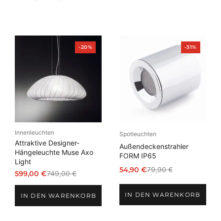
Produkt
Produkt
-20%
-31%
im
im
Angebot
Angebot
Innenleuchten
Spotleuchten
Attraktive Designer-
Außendeckenstrahler
Hängeleuchte Muse Axo
FORM IP65
Light
54,90
€
79,90
€
599,00
€
749,00
€
Ursprünglicher
Aktueller
Ursprünglicher
Aktueller
Preis
Preis
Preis
Preis
IN DEN WARENKORB
war:
ist:
IN DEN WARENKORB
war:
ist:
79,90 €
54,90 €.
749,00 €
599,00 €.