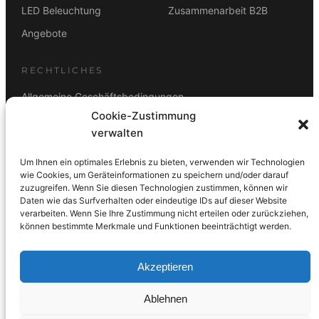
LED Beleuchtung
Zusammenarbeit B2B
Angebote
RECHTLICHES
Allgemeine Geschäftsbedingungen
Cookie-Zustimmung
Datenschutz
verwalten
Impressum
Um Ihnen ein optimales Erlebnis zu bieten, verwenden wir Technologien
Rücktrittsbelehrung
wie Cookies, um Geräteinformationen zu speichern und/oder darauf
zuzugreifen. Wenn Sie diesen Technologien zustimmen, können wir
ZAHLUNGSARTEN
Daten wie das Surfverhalten oder eindeutige IDs auf dieser Website
verarbeiten. Wenn Sie Ihre Zustimmung nicht erteilen oder zurückziehen,
Vorkasse
Visa
Mastercard
Link
PayPal
G-Pay
können bestimmte Merkmale und Funktionen beeinträchtigt werden.
Apple Pay
Klarna
Akzeptieren
Ablehnen