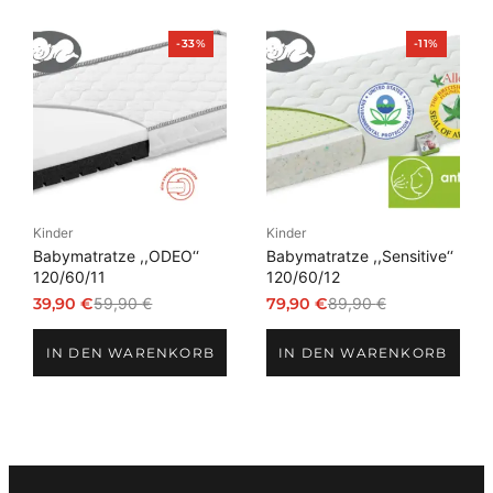
Produkt
Produkt
-33%
-11%
im
im
Angebot
Angebot
Kinder
Kinder
Babymatratze ,,ODEO‘‘
Babymatratze ,,Sensitive‘‘
120/60/11
120/60/12
39,90
€
59,90
€
79,90
€
89,90
€
Ursprünglicher
Aktueller
Ursprünglicher
Aktueller
Preis
Preis
Preis
Preis
IN DEN WARENKORB
IN DEN WARENKORB
war:
ist:
war:
ist:
59,90 €
39,90 €.
89,90 €
79,90 €.