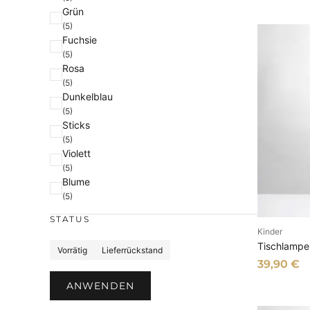
s
1
Grün
w
4
(5)
a
5
Fuchsie
(5)
r
,
Rosa
:
0
(5)
1
0
Dunkelblau
7
(5)
9
€
Sticks
(5)
,
.
Violett
0
(5)
0
Blume
(5)
€
STATUS
Kinder
I
Tischlampe
S
Vorrätig
Lieferrückstand
39,90
€
t
a
ANWENDEN
t