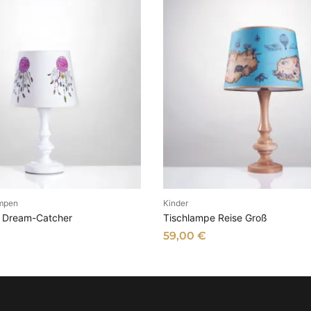
ampen
Kinder
N DEN WARENKORB
IN DEN WARENKOR
 Dream-Catcher
Tischlampe Reise Groß
59,00
€