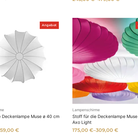
e
r
t
P
Angebot
r
o
d
u
k
t
i
m
A
n
g
e
b
o
t
me
Lampenschirme
SFÜHRUNG WÄHLEN
AUSFÜHRUNG WÄHL
die Deckenlampe Muse ø 40 cm
Stoff für die Deckenlampe Muse
Axo Light
159,00
€
175,00
€
–
309,00
€