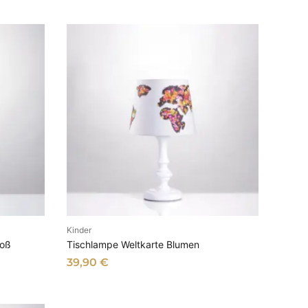
Kinder
B
IN DEN WARENKORB
roß
Tischlampe Weltkarte Blumen
39,90
€