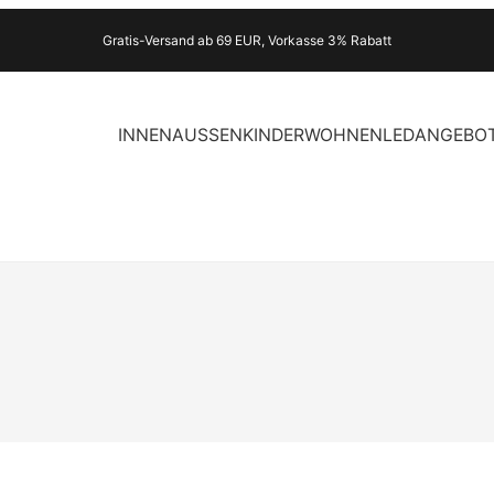
Gratis-Versand ab 69 EUR, Vorkasse 3% Rabatt
INNEN
AUSSEN
KINDER
WOHNEN
LED
ANGEBO