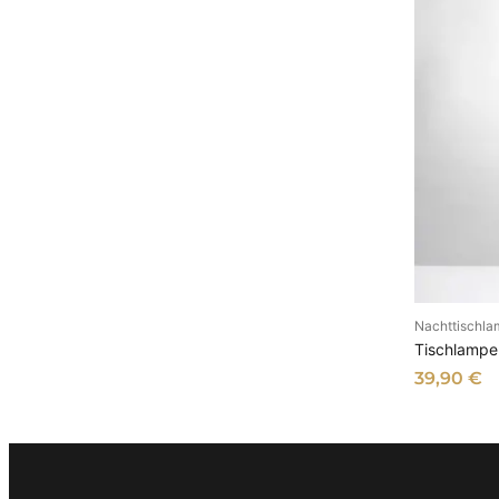
u
s
Nachttischl
I
Tischlampe
39,90
€