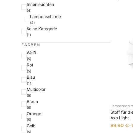
U
A
e
Innenleuchten
r
k
(4)
s
t
Lampenschirme
(4)
p
u
Keine Kategorie
r
e
(1)
ü
l
FARBEN
n
l
F
Weiß
g
e
(5)
a
l
r
Rot
r
i
P
(5)
b
c
r
Blau
e
h
e
(11)
Multicolor
e
i
(5)
r
s
Braun
P
i
Lampenschir
AU
(6)
r
s
Stoff für 
Orange
Axo Light
e
t
(5)
89,90
€
–
Gelb
i
:
(5)