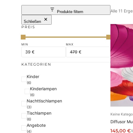
Alle 11 Erg
Produkte filtern
Schließen
PREIS
KATEGORIEN
K
Kinder
(6)
a
Kinderlampen
t
(6)
e
Nachttischlampen
g
(3)
Tischlampen
o
Keine Katego
I
(6)
r
Diffusor M
Angebote
i
145,00
€
(4)